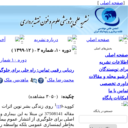
[
صفحه اصلی
]
بخش‌های اصلی
دوره ۱۰، شماره ۳ - ( ۱۲-۱۳۹۹ )
صفحه اصلی
دوره ۱۰ شماره ۳ صفحات ۲۲۸-۲۲۱
اطلاعات نشریه
برای نویسندگان
ردیابی رقمی تماس: راه حلی برای جلوگیر
آرشیو مجله و مقالات
*
محمدرضا ملک
،
ماهدیس ملک
داوری تخصصی
تماس با ما
چکیده:
(۳۰۵۰ مشاهده)
امکانات پایگاه
1
روی زندگی بشر نوین اثرات عم
کووید-9
[1]
جستجو در پایگاه
مقاله 37508141 تن مبتلا به این بیماری و 1078009 تن جان خود را از این بابت ازدست داده­اند.
اصلی برای جلوگیری از انتشار عموم بیماری
بخاطر ایمن­سازی عمومی بلکه بواسطه رد