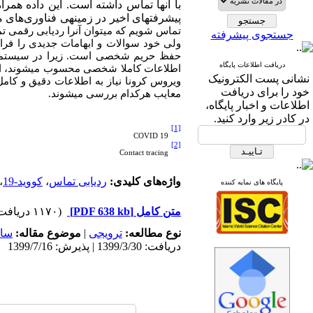
با آنها تماس داشته است. این داده همرا
پیشرفت­های اخیر در زمینه­ی فناوری‌ها­ی 
تماس شویم که می­توان آنرا ردیابی رقمی ت
جستجوی پیشرفته
ولی خود سوالات و ابهامات جدیدی را فر
حفظ حریم شخصی است.
زیرا در سیستم
دریافت اطلاعات پایگاه
اطلاعات کاملا شخصی محسوب می­شوند، امک
نشانی پست الکترونیک
ویروس کرونا نیاز به اطلاعات دقیق و کامل
خود را برای دریافت
معایب هرکدام بررسی می­شوند.
اطلاعات و اخبار پایگاه،
در کادر زیر وارد کنید.
[1]
COVID 19
[2]
Contact tracing
واژه‌های کلیدی:
ردیابی تماس
،
کووید-19
،
پایگاه های نمایه کننده
متن کامل
[PDF 638 kb]
(۱۱۷۰ دریافت)
نوع مطالعه:
ترویجی
|
موضوع مقاله:
سام
دریافت: 1399/3/30 | پذیرش: 1399/7/16