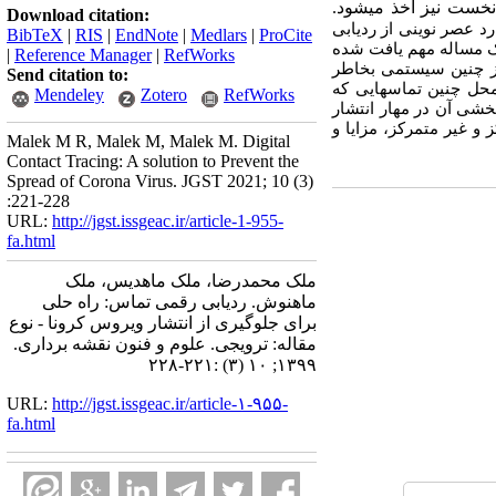
نخست نیز اخذ می­شود.
Download citation:
ارد عصر نوینی از ردیابی
BibTeX
|
RIS
|
EndNote
|
Medlars
|
ProCite
 یک مساله مهم یافت شده
|
Reference Manager
|
RefWorks
از چنین سیستمی بخاطر
Send citation to:
 محل چنین تماسهایی که
Mendeley
Zotero
RefWorks
شی آن در مهار انتشار
و غیر متمرکز، مزایا و
Malek M R, Malek M, Malek M. Digital
Contact Tracing: A solution to Prevent the
Spread of Corona Virus. JGST 2021; 10 (3)
:221-228
URL:
http://jgst.issgeac.ir/article-1-955-
fa.html
ملک محمدرضا، ملک ماهدیس، ملک
ماهنوش. ردیابی رقمی تماس: راه حلی
برای جلوگیری از انتشار ویروس کرونا - نوع
مقاله: ترویجی. علوم و فنون نقشه برداری.
۱۳۹۹; ۱۰ (۳) :۲۲۱-۲۲۸
URL:
http://jgst.issgeac.ir/article-۱-۹۵۵-
fa.html