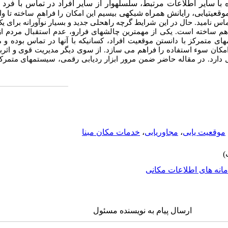
ه با سایر اطلاعات مرتبط، سلسله­وار از سایر افراد در تماس با فرد 
موقعیت­یابی، رایانش همراه شبکه­ی
بی­سیم این امکان را فراهم ساخته تا و
ماس نامید. حال در این شرایط گرچه راه­حلی جدید و بسیار نوآورانه برای
اهم ساخته است. یکی از مهمترین چالشهای فرارو، عدم استقبال مردم 
های متمرکز با دانستن موقعیت افراد، کسانیکه با آنها در تماس بوده و
ان سوء استفاده را فراهم می سازد. از سوی دیگر مدیریت قوی و اثربخ
 دارد. در مقاله حاضر ضمن مرور ابزار ردیابی رقمی، سیستم­های متمرکز 
موقعیت یابی
،
مجاوریابی
،
خدمات مکان مبنا
انه های اطلاعات مکانی
ارسال پیام به نویسنده مسئول