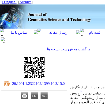
[ English ]
]
Archive
[
برگشت به فهرست نسخه ها
‎ 20.1001.1.2322102.1399.10.3.15.0
د ماند.
تا تاریخ نگارش
[2]
روش
ی ردیابی تماس
مثال ریشه­کنی آبله نه
که فرد آلوده و بیمار