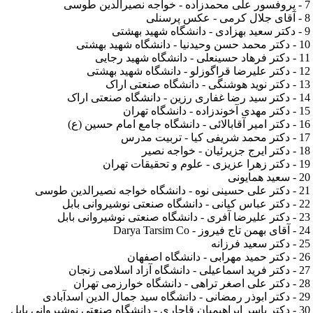
7 - پروفسور علی محمدزاده - خواجه نصیرالدین طوسی
8 - آقای جلال کرمی - عکس پرسنلی
9 - دکتر سعید بهزادی - دانشگاه شهید بهشتی
10 - دکتر محمد حسن وحیدنیا - دانشگاه شهید بهشتی
11 - دکتر فرهاد حسینعلی - دانشگاه شهید رجایی
12 - دکتر علیرضا قراگوزلو - دانشگاه شهید بهشتی
13 - دکتر نوید هوشنگی - دانشگاه صنعتی اراک
14 - دکتر سید رضا غفاری رزین - دانشگاه صنعتی اراک
15 - دکتر مهدی آخوندزاده - دانشگاه تهران
16 - دکتر امیر آقابالائی - دانشگاه جامع امام حسین (ع)
17 - دکتر محمد شریفی کیا - تربیت مدرس
18 - دکتر ایرج جزیرئیان - خواجه نصیر
19 - دکتر زهرا عزیزی - علوم و تحقیقات تهران
20 - سعید همایونی
21 - دکتر علی حسینی نوه - دانشگاه خواجه نصیرالدین طوسی
22 - دکتر عباس کیانی - دانشگاه صنعتی نوشیروانی بابل
23 - دکتر علیرضا آفری - دانشگاه صنعتی نوشیروانی بابل
24 - آقای بهمن تاج فیروز - Darya Tarsim Co
25 - دکتر سعید فرزانه
26 - دکتر حمید مهرابی - دانشگاه اصفهان
27 - دکتر فرید اسماعیلی - دانشگاه آزاد اسلامی زنجان
28 - دکتر علی اصغر تراهی - دانشگاه خوارزمی تهران
29 - دکتر ابوذر رمضانی - دانشگاه سید جمال الدین اسدآبادی
30 - دکتر یاسر ابراهیمیان قاجاری - دانشگاه صنعتی نوشیروانی بابل