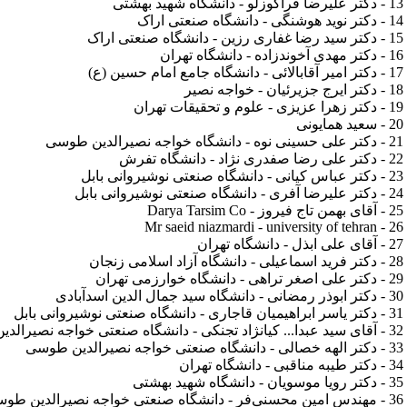
13 - دکتر علیرضا قراگوزلو - دانشگاه شهید بهشتی
14 - دکتر نوید هوشنگی - دانشگاه صنعتی اراک
15 - دکتر سید رضا غفاری رزین - دانشگاه صنعتی اراک
16 - دکتر مهدی آخوندزاده - دانشگاه تهران
17 - دکتر امیر آقابالائی - دانشگاه جامع امام حسین (ع)
18 - دکتر ایرج جزیرئیان - خواجه نصیر
19 - دکتر زهرا عزیزی - علوم و تحقیقات تهران
20 - سعید همایونی
21 - دکتر علی حسینی نوه - دانشگاه خواجه نصیرالدین طوسی
22 - دکتر علی رضا صفدری نژاد - دانشگاه تفرش
23 - دکتر عباس کیانی - دانشگاه صنعتی نوشیروانی بابل
24 - دکتر علیرضا آفری - دانشگاه صنعتی نوشیروانی بابل
25 - آقای بهمن تاج فیروز - Darya Tarsim Co
26 - Mr saeid niazmardi - university of tehran
27 - آقای علی ابذل - دانشگاه تهران
28 - دکتر فرید اسماعیلی - دانشگاه آزاد اسلامی زنجان
29 - دکتر علی اصغر تراهی - دانشگاه خوارزمی تهران
30 - دکتر ابوذر رمضانی - دانشگاه سید جمال الدین اسدآبادی
31 - دکتر یاسر ابراهیمیان قاجاری - دانشگاه صنعتی نوشیروانی بابل
32 - آقای سید عبدا... کیانژاد تجنکی - دانشگاه صنعتی خواجه نصیرالدین طوسی
33 - دکتر الهه خصالی - دانشگاه صنعتی خواجه نصیرالدین طوسی
34 - دکتر طیبه مناقبی - دانشگاه تهران
35 - دکتر رویا موسویان - دانشگاه شهید بهشتی
36 - مهندس امین محسنی‌فر - دانشگاه صنعتی خواجه نصیرالدین طوسی