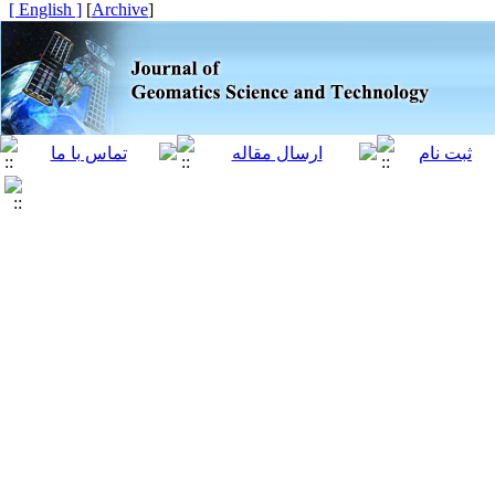
[ English ]
]
Archive
[