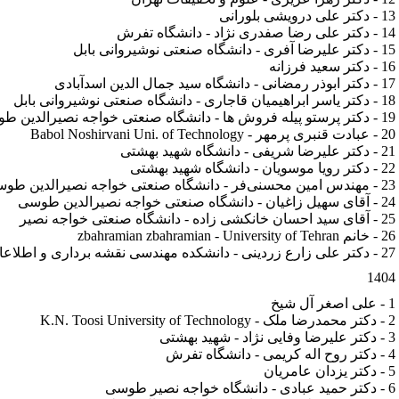
13 - دكتر علی درویشی بلورانی
14 - دکتر علی رضا صفدری نژاد - دانشگاه تفرش
15 - دکتر علیرضا آفری - دانشگاه صنعتی نوشیروانی بابل
16 - دکتر سعید فرزانه
17 - دکتر ابوذر رمضانی - دانشگاه سید جمال الدین اسدآبادی
18 - دکتر یاسر ابراهیمیان قاجاری - دانشگاه صنعتی نوشیروانی بابل
19 - دکتر پرستو پیله فروش ها - دانشگاه صنعتی خواجه نصیرالدین طوسی
20 - عبادت قنبری پرمهر - Babol Noshirvani Uni. of Technology
21 - دکتر علیرضا شریفی - دانشگاه شهید بهشتی
22 - دکتر رویا موسویان - دانشگاه شهید بهشتی
23 - مهندس امین محسنی‌فر - دانشگاه صنعتی خواجه نصیرالدین طوسی
24 - آقای سهیل زاغیان - دانشگاه صنعتی خواجه نصیرالدین طوسی
25 - آقای سید احسان خانکشی زاده - دانشگاه صنعتی خواجه نصیر
26 - خانم zbahramian zbahramian - University of Tehran
27 - دکتر علی زارع زردینی - دانشکده مهندسی نقشه برداری و اطلاعات مکانی دانشگاه تهران
1404
1 - علی اصغر آل شیخ
2 - دکتر محمدرضا ملک - K.N. Toosi University of Technology
3 - دکتر علیرضا وفایی نژاد - شهید بهشتی
4 - دکتر روح اله کریمی - دانشگاه تفرش
5 - دکتر یزدان عامریان
6 - دکتر حمید عبادی - دانشگاه خواجه نصیر طوسی