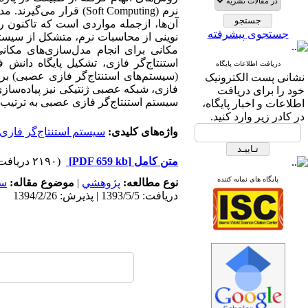
نرم (Soft Computing) 
آن‌ها، ازجمله مواردی است که تاکنون ر
جستجوی پیشرفته
نوینی از محاسبات نرم، متشکل از سیستم‌
مکانی برای انجام مدل‌سازی‌های مکان
استنتاج‌گر فازی، تشکیل پایگاه دان
دریافت اطلاعات پایگاه
(سیستم‌های استنتاج‌گر فازی عصبی) برای
نشانی پست الکترونیک
فازی، شبکه عصبی ژنتیکی نیز پیاده‌سازی 
خود را برای دریافت
سیستم استنتاج‌گر فازی عصبی به ترتیب با RMSE، 4 و 15 بالاترین دقت را برای داده‌های آموزشی و کنترل، حاصل ن
اطلاعات و اخبار پایگاه،
در کادر زیر وارد کنید.
واژه‌های کلیدی:
سیستم استنتاج‌گر فازی
متن کامل
[PDF 659 kb]
(۲۱۹۰ دریافت)
پایگاه های نمایه کننده
نوع مطالعه:
پژوهشي
|
موضوع مقاله:
سا
دریافت: 1393/5/5 | پذیرش: 1394/2/26