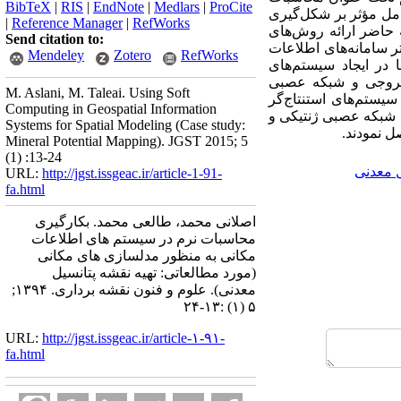
BibTeX
|
RIS
|
EndNote
|
Medlars
|
ProCite
ع عوامل مؤثر بر شکل‌گیری
|
Reference Manager
|
RefWorks
ه حاضر ارائه روش‌های
Send citation to:
ر سامانه‌های اطلاعات
Mendeley
Zotero
RefWorks
 در ایجاد سیستم‌های
-خروجی و شبکه عصبی
M. Aslani, M. Taleai. Using Soft
سیستم‌های استنتاج‌گر
Computing in Geospatial Information
که شبکه عصبی ژنتیکی و
Systems for Spatial Modeling (Case study:
Mineral Potential Mapping). JGST 2015; 5
(1) :13-24
 معدنی
URL:
http://jgst.issgeac.ir/article-1-91-
fa.html
اصلانی محمد، طالعی محمد. بکارگیری
محاسبات نرم در سیستم های اطلاعات
مکانی به منظور مدلسازی های مکانی
(مورد مطالعاتی: تهیه نقشه پتانسیل
معدنی). علوم و فنون نقشه برداری. ۱۳۹۴;
۵ (۱) :۱۳-۲۴
URL:
http://jgst.issgeac.ir/article-۱-۹۱-
fa.html