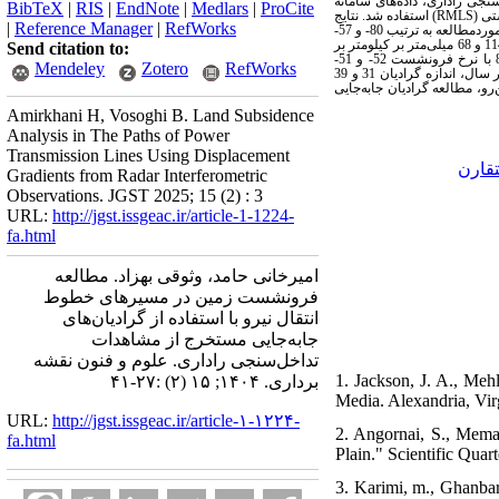
BibTeX
|
RIS
|
EndNote
|
Medlars
|
ProCite
) استفاده شد. نتایج
RMLS
گشتی
|
Reference Manager
|
RefWorks
نشان داد خط انتقال نیروی موردمطالعه کاملاً در معرض فرونشست قرار دارد و بیشینه نرخ فرونشست در این منطقه و در امتداد خط انتقال نیروی موردمطالعه به ترتیب 80- و 57-
میلی‌متر بر سال تخمین زده شد. هم‌چنین بیشینه اندازه گرادیان نرخ فرونشست در این منطقه و در امتداد خط انتقال نیروی مورد مطالعه به ترتیب 114 و 68 میلی‌متر بر کیلومتر بر
Send citation to:
سال به‌دست آمد. در انتها با بررسی نیم‌رخ طولی گرادیان فرونشست در مسیر خط انتقال نیرو، مشاهده شد در مکان دکل‌های شماره 83 و 84 با نرخ فرونشست 52- و 51-
Mendeley
Zotero
RefWorks
میلی‌متر بر سال، اندازه گرادیان 27 و 24 میلی‌متر بر کیلومتر بر سال و در مکان دکل‌های شماره 30 و 97 با نرخ فرونشست 27- و 13- میلی‌متر بر سال، اندازه گرادیان 31 و 39
رو، مطالعه گرادیان جابه‌جایی
Amirkhani H, Vosoghi B. Land Subsidence
Analysis in The Paths of Power
Transmission Lines Using Displacement
قارن
Gradients from Radar Interferometric
Observations. JGST 2025; 15 (2) : 3
URL:
http://jgst.issgeac.ir/article-1-1224-
fa.html
امیرخانی حامد، وثوقی بهزاد. مطالعه
فرونشست زمین در مسیرهای خطوط
انتقال نیرو با استفاده از گرادیان‌های
جابه‌جایی مستخرج از مشاهدات
تداخل‌سنجی راداری. علوم و فنون نقشه
1. Jackson, J. A., Meh
برداری. ۱۴۰۴; ۱۵ (۲) :۲۷-۴۱
Media. Alexandria, Vir
URL:
http://jgst.issgeac.ir/article-۱-۱۲۲۴-
2. Angornai, S., Mema
fa.html
Plain." Scientific Quar
3. Karimi, m., Ghanbar