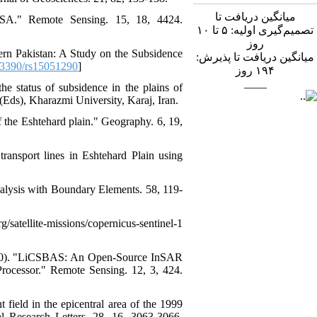
میانگین دریافت تا
USA." Remote Sensing. 15, 18, 4424.
تصمیم‌گیری اولیه: ۵ تا ۱۰
روز
hern Pakistan: A Study on the Subsidence
میانگین دریافت تا پذیرش:
3390/rs15051290
]
روز
۱۹۴
____
e status of subsidence in the plains of
Eds), Kharazmi University, Karaj, Iran.
of the Eshtehard plain." Geography. 6, 19,
transport lines in Eshtehard Plain using
alysis with Boundary Elements. 58, 119-
satellite-missions/copernicus-sentinel-1
. (2020). "LiCSBAS: An Open-Source InSAR
ocessor." Remote Sensing. 12, 3, 424.
field in the epicentral area of the 1999
l Research Letters. 28, 16, 3063-3066.