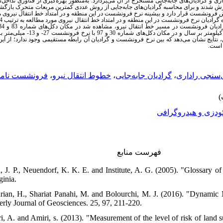
ازش شدند و برای محاسبه گرادیان‌های جابه‌جایی از روش عددی کمترین مربعات متحرک باز
ن، نتایج نشان می‌دهد که بین نرخ فرونشست و گرادیان آن رابطه مستقیمی وجود ندارد؛ از این‌
ر است
فرونشست نامت
،
خطوط انتقال نیرو
،
گرادیان جابه‌جایی
،
‌سنجی راداری
ودزی و هیدروگرافی
فهرست منابع
l, J. P., Neuendorf, K. K. E. and Institute, A. G. (2005). "Glossary 
ginia.
rian, H., Shariat Panahi, M. and Bolourchi, M. J. (2016). "Dynamic
terly Journal of Geosciences. 25, 97, 211-220.
i, A. and Amiri, s. (2013). "Measurement of the level of risk of land 