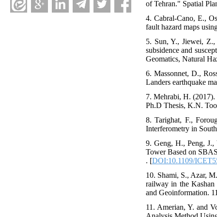
of Tehran." Spatial Pla
4. Cabral-Cano, E., O
fault hazard maps usi
5. Sun, Y., Jiewei, Z.
subsidence and suscepti
Geomatics, Natural Haz
6. Massonnet, D., Ross
Landers earthquake map
7. Mehrabi, H. (2017).
Ph.D Thesis, K.N. Toos
8. Tarighat, F., Foro
Interferometry in Sout
9. Geng, H., Peng, J.,
Tower Based on SBAS-I
. [
DOI:10.1109/ICET5
10. Shami, S., Azar, M
railway in the Kashan 
and Geoinformation. 11
11. Amerian, Y. and V
Analysis Method Using 