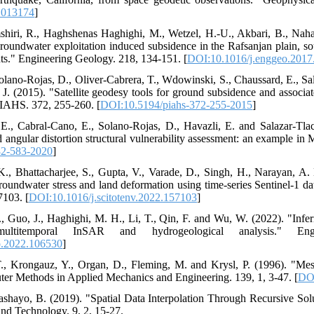
L013174
]
hiri, R., Haghshenas Haghighi, M., Wetzel, H.-U., Akbari, B., Naha
roundwater exploitation induced subsidence in the Rafsanjan plain, so
ts." Engineering Geology. 218, 134-151. [
DOI:10.1016/j.enggeo.2017
olano-Rojas, D., Oliver-Cabrera, T., Wdowinski, S., Chaussard, E., Sal
J. (2015). "Satellite geodesy tools for ground subsidence and associat
 IAHS. 372, 255-260. [
DOI:10.5194/piahs-372-255-2015
]
 E., Cabral-Cano, E., Solano-Rojas, D., Havazli, E. and Salazar-Tla
ngular distortion structural vulnerability assessment: an example in
82-583-2020
]
 K., Bhattacharjee, S., Gupta, V., Varade, D., Singh, H., Narayan, A
roundwater stress and land deformation using time-series Sentinel-1 
7103. [
DOI:10.1016/j.scitotenv.2022.157103
]
, Guo, J., Haghighi, M. H., Li, T., Qin, F. and Wu, W. (2022). "Infer
ultitemporal InSAR and hydrogeological analysis." En
o.2022.106530
]
T., Krongauz, Y., Organ, D., Fleming, M. and Krysl, P. (1996). "Me
er Methods in Applied Mechanics and Engineering. 139, 1, 3-47. [
DOI
shayo, B. (2019). "Spatial Data Interpolation Through Recursive Sol
nd Technology. 9, 2, 15-27.