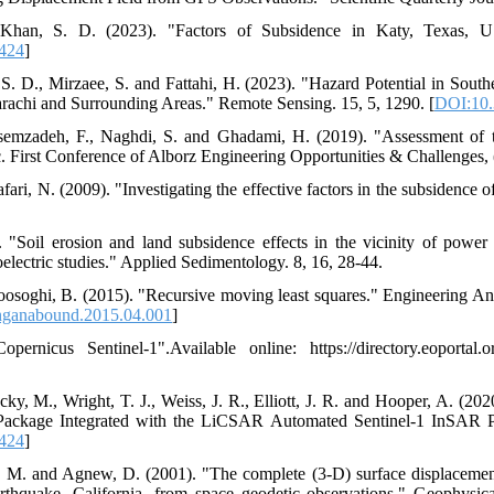
 Khan, S. D. (2023). "Factors of Subsidence in Katy, Texas, 
424
]
 S. D., Mirzaee, S. and Fattahi, H. (2023). "Hazard Potential in Sout
rachi and Surrounding Areas." Remote Sensing. 15, 5, 1290. [
DOI:10.
semzadeh, F., Naghdi, S. and Ghadami, H. (2019). "Assessment of th
. First Conference of Alborz Engineering Opportunities & Challenges, (
fari, N. (2009). "Investigating the effective factors in the subsidence 
 "Soil erosion and land subsidence effects in the vicinity of power 
lectric studies." Applied Sedimentology. 8, 16, 28-44.
osoghi, B. (2015). "Recursive moving least squares." Engineering An
nganabound.2015.04.001
]
rnicus Sentinel-1".Available online: https://directory.eoportal.org/
ecky, M., Wright, T. J., Weiss, J. R., Elliott, J. R. and Hooper, A
Package Integrated with the LiCSAR Automated Sentinel-1 InSAR Pr
424
]
, M. and Agnew, D. (2001). "The complete (3-D) surface displacement 
hquake, California, from space geodetic observations." Geophysica