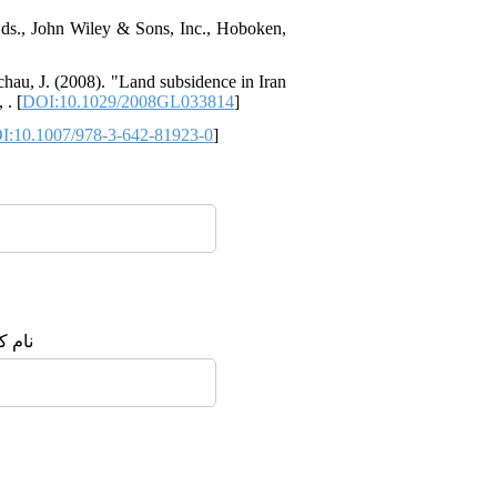
 Eds., John Wiley & Sons, Inc., Hoboken,
chau, J. (2008). "Land subsidence in Iran
 . [
DOI:10.1029/2008GL033814
]
I:10.1007/978-3-642-81923-0
]
نام :