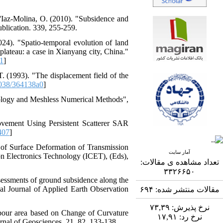
'Iaz-Molina, O. (2010). "Subsidence and
lication. 339, 255-259.
024). "Spatio-temporal evolution of land
 plateau: a case in Xianyang city, China."
1
]
. (1993). "The displacement field of the
038/364138a0
]
nology and Meshless Numerical Methods",
ovement Using Persistent Scatterer SAR
407
]
 of Surface Deformation of Transmission
آمار سایت
 Electronics Technology (ICET), (Eds),
تعداد مشاهده ی مقالات:
۳۳۲۶۶۵۰
sessments of ground subsidence along the
nal Journal of Applied Earth Observation
۶۹۴
مقالات منتشر شده:
۷۳,۳۹
نرخ پذیرش:
bour area based on Change of Curvature
۱۷,۹۱
نرخ رد:
nal of Geosciences. 21, 82, 133-138.