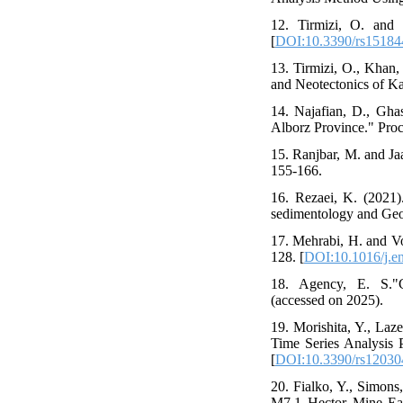
12. Tirmizi, O. and
[
DOI:10.3390/rs15184
13. Tirmizi, O., Khan,
and Neotectonics of Ka
14. Najafian, D., Gha
Alborz Province." Proc
15. Ranjbar, M. and Jaa
155-166.
16. Rezaei, K. (2021).
sedimentology and Geoe
17. Mehrabi, H. and Vo
128. [
DOI:10.1016/j.e
18. Agency, E. S."Cope
(accessed on 2025).
19. Morishita, Y., Laz
Time Series Analysis 
[
DOI:10.3390/rs12030
20. Fialko, Y., Simons
M7.1 Hector Mine Eart