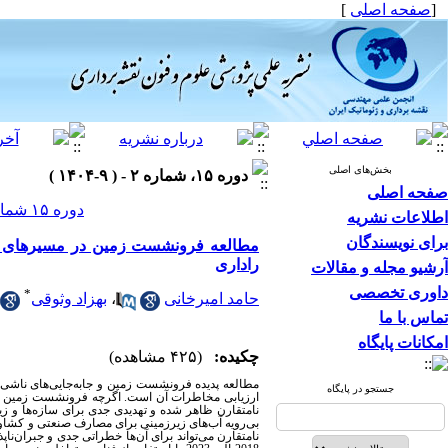
]
صفحه اصلی
[
بخش‌های اصلی
دوره ۱۵، شماره ۲ - ( ۹-۱۴۰۴ )
صفحه اصلی
دوره ۱۵ شماره ۲ صفحات ۴۱-۲۷
اطلاعات نشریه
برای نویسندگان
مطالعه فرونشست زمین در مسیرهای خطوط
راداری
آرشیو مجله و مقالات
داوری تخصصی
*
بهزاد وثوقی
،
حامد امیرخانی
تماس با ما
امکانات پایگاه
چکیده:
(۴۲۵ مشاهده)
مطالعه پدیده فرونشست زمین و جابه‌جایی‌های ناشی ا،
جستجو در پایگاه
ارزیابی مخاطرات آن است. اگرچه فرونشست زمین به‌ع
نامتقارن ظاهر شده و تهدیدی جدی برای سازه‌ها و ز.
بی‌رویه آب‌های زیرزمینی برای مصارف صنعتی و کشاو
نامتقارن می‌تواند برای آن‌ها خطراتی جدی و جبران‌ناپذ.