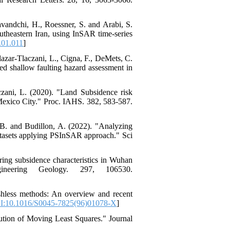
vandchi, H., Roessner, S. and Arabi, S.
utheastern Iran, using InSAR time-series
.01.011
]
azar-Tlaczani, L., Cigna, F., DeMets, C.
ed shallow faulting hazard assessment in
czani, L. (2020). "Land Subsidence risk
 Mexico City." Proc. IAHS. 382, 583-587.
. B. and Budillon, A. (2022). "Analyzing
datasets applying PSInSAR approach." Sci
ring subsidence characteristics in Wuhan
gineering Geology. 297, 106530.
shless methods: An overview and recent
:10.1016/S0045-7825(96)01078-X
]
ution of Moving Least Squares." Journal