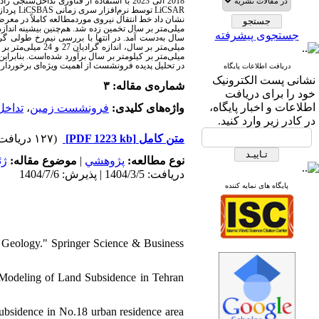
2018 الی 2023 با استفاده از فناوری تداخل‌سنجی راداری و گرادیان‌های جابه‌جایی مستخرج از آن می‌پردازد. به‌منظور بهره‌گیری از فناوری تداخل‌سنجی راداری، داده‌های سامانه
پرد (
LiCSBAS
توسط نرم‌افزار سری زمانی
LiCSAR
جستجوی پیشرفته
میلی‌متر بر کیلومتر بر سال برآورد شده‌است. بنابرای
در تحلیل پدیده فرونشست از اهمیت ویژه‌ای برخوردا.
دریافت اطلاعات پایگاه
نشانی پست الکترونیک
شماره‌ی مقاله: ۳
خود را برای دریافت
اطلاعات و اخبار پایگاه،
تداخل
،
فرونشست زمین
واژه‌های کلیدی:
در کادر زیر وارد کنید.
(۱۲۷ دریافت)
[PDF 1223 kb]
متن کامل
ژئ
موضوع مقاله:
|
پژوهشي
نوع مطالعه:
دریافت: 1404/3/5 | پذیرش: 1404/7/6
پایگاه های نمایه کننده
of Geology." Springer Science & Business
 Modeling of Land Subsidence in Tehran
subsidence in No.18 urban residence area