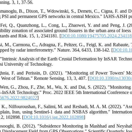
nning. 3, 1, 37-56.
smanoglu, B., Dixon, T., Wdowinski, S., Demets, C., Cigna, F. and D
ng PSI and permanent GPS networks in central Mexico." IAHS-AISH pub
, Fei, Q., Quanzhong, L., Cong, L., Zhaowei, Y. and and Peng, J. (2
bility zonation of associated ground fissures in the urban area of loess
ards and Risk. 15, 1, 2341181. [
DOI:10.1080/19475705.2024.234118
i, M., Carmona, C., Adragna, F., Peltzer, G., Feigl, K. and Rabaute, T
ped by radar interferometry." Nature. 364, 6433, 138-142. [
DOI:10.1
 "Intrinsic Analysis of the Earth Crustal Deformation by InSAR Tech
i University of Technology.
ughnia, F. and Perissin, D. (2021). "Monitoring of Power Towers' M
h West of Tehran." Remote Sensing. 13, 3, 407. [
DOI:10.3390/rs13030
 Wen, G., Zhou, F., Zhe, M., Wu, X. and Dai, S. (2022). "Monitoring
nSAR Technology." Proc. 2022 IEEE 5th International Conference on
5676.2022.9824022
]
. K., Nilfouroushan, F., Salimi, M. and Reshadi, M. A. M. (2022). "As
plain, Iran, using Sentinel-1 data and NSBAS algorithm." Internatio
2, 102898. [
DOI:10.1016/j.jag.2022.102898
]
osooghi, B. (2012). "Subsidence Monitoring in Mashhad and Neysha
Displacement Field from GPS Observations." Scientific Quarterly Jour