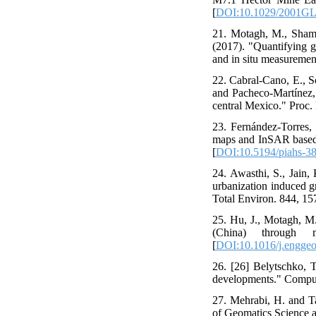
[
DOI:10.1029/2001G
21. Motagh, M., Shams
(2017). "Quantifying g
and in situ measuremen
22. Cabral-Cano, E., S
and Pacheco-Martínez, 
central Mexico." Proc.
23. Fernández-Torres,
maps and InSAR based a
[
DOI:10.5194/piahs-3
24. Awasthi, S., Jain,
urbanization induced g
Total Environ. 844, 15
25. Hu, J., Motagh, M.
(China) through m
[
DOI:10.1016/j.engge
26. [26] Belytschko, 
developments." Comput
27. Mehrabi, H. and Ta
of Geomatics Science a