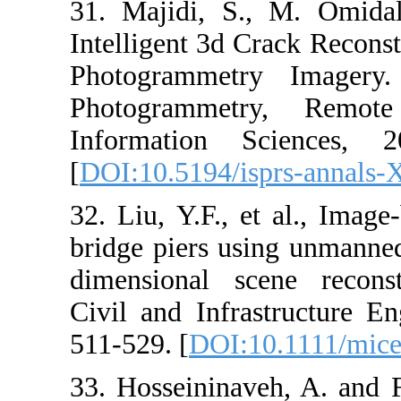
31. Majidi, S.
Intelligent 3d 
Photogrammet
Photogrammet
Information 
[
DOI:10.5194/i
32. Liu, Y.F., 
bridge piers us
dimensional s
Civil and Infra
511-529. [
DOI:
33. Hosseinina