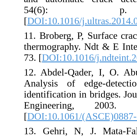
54(6)
[
DOI:10.1016/j.
11. Broberg, P,
thermography. N
73. [
DOI:10.101
12. Abdel-Qade
Analysis of e
identification i
Engineerin
[
DOI:10.1061/
13. Gehri, N,