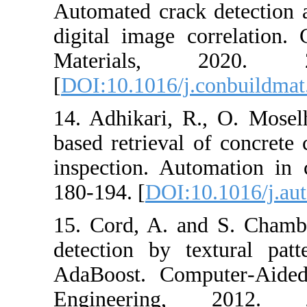
Automated crac
digital image 
Materials
[
DOI:10.1016/j
14. Adhikari, 
based retrieval
inspection. Au
180-194. [
DOI:1
15. Cord, A. a
detection by t
AdaBoost. Comp
Engineerin