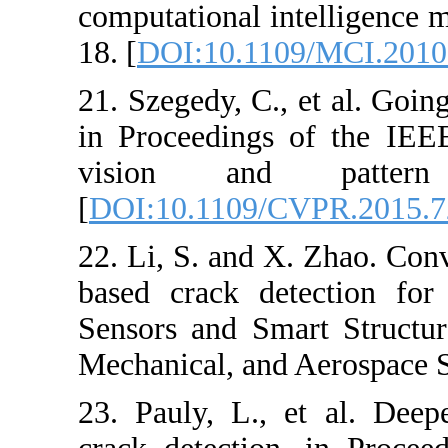
computational i
18. [
DOI:10.11
21. Szegedy, C.
in Proceedings
vision and
[
DOI:10.1109/
22. Li, S. and 
based crack de
Sensors and Sm
Mechanical, an
23. Pauly, L.,