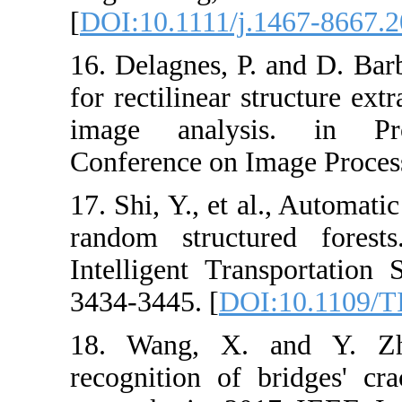
[
DOI:10.1111/j
16. Delagnes, 
for rectilinear 
image analysi
Conference on 
17. Shi, Y., et 
random struct
Intelligent Tr
3434-3445. [
DO
18. Wang, X.
recognition of