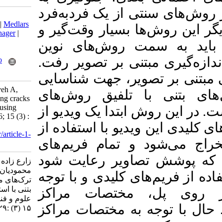
 از یک فردبه‌فرد
Download citation:
BibTeX
|
RIS
|
EndNote
|
Medlars
بسیار وقت‌گیر و
|
ProCite
|
Reference Manager
|
RefWorks
 روش‌های نوین
Send citation to:
تنی بر تصویر رفت
Mendeley
Zotero
RefWorks
یر، جهت شناسایی
zare zadeh F, hosseininaveh A,
 تلفیق روش‌های
mahmoodian M. Measuring cracks
on concrete bridge walls using
بتدا یک ویدیو از
video images. JGST 2026; 15 (3) :
یو با استفاده از
3
URL:
http://jgst.issgeac.ir/article-1-
 تمام فریم‌های
1177-fa.html
اویر رعایت شود
زارع زاده فرزاد، حسینی نوه علی،
محمودیان مجتبی. اندازه‌گیری
ی کلیدی و با توجه
ترک‌های موجود بر دیواره پل‌های
بتنی با استفاده از تصاویر ویدیو.
مختصات مراکز
علوم و فنون نقشه برداری. ۱۴۰۴;
ه مختصات مراکز
۱۵ (۳) :۲۹-۵۵