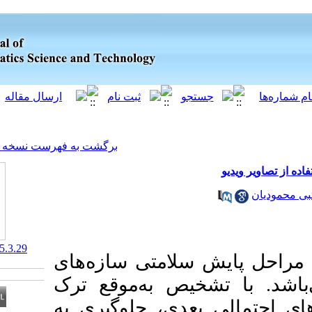
[ English ]
]
Archive
[
برگشت به فهرست نسخه ها
‎ 10.66224/jgst.15.3.29
لامتی سازه‌های
خیص به‌موقع ترک
عدی، جلوگیری به