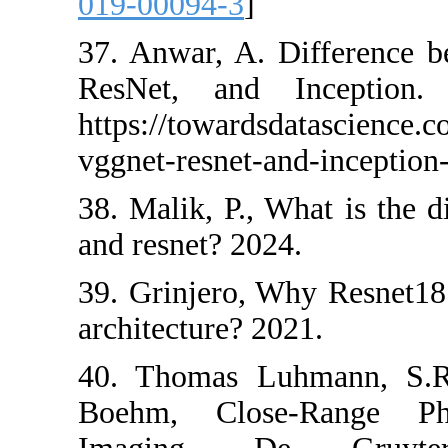
019-00094-3
]
37. Anwar, A. 
ResNet, and 
https://towards
vggnet-resnet-a
38. Malik, P., 
and resnet? 202
39. Grinjero, 
architecture? 2
40. Thomas Lu
Boehm, Clos