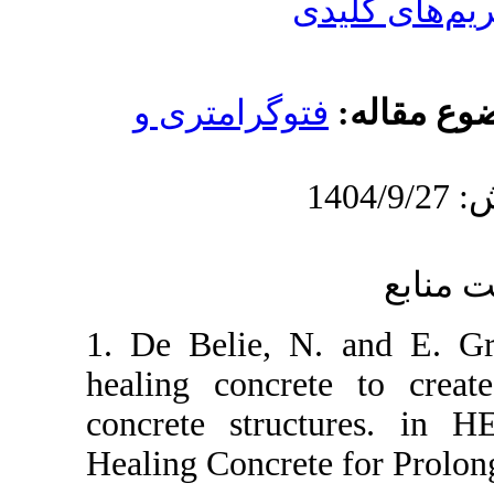
ی
وگرامتری و
1. De Belie, 
healing concre
concrete stru
Healing Concret