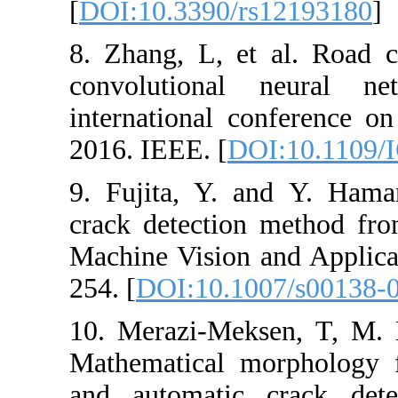
[
DOI:10.3390/
8. Zhang, L, e
convolutiona
international 
2016. IEEE. [
D
9. Fujita, Y. 
crack detectio
Machine Vision 
254. [
DOI:10.1
10. Merazi-Mek
Mathematical 
and automatic 