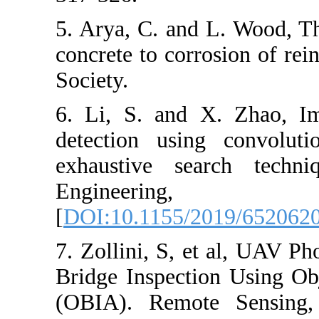
5. Arya, C. and
concrete to cor
Society.
6. Li, S. and 
detection usi
exhaustive se
Engine
[
DOI:10.1155/
7. Zollini, S, 
Bridge Inspect
(OBIA). Remot