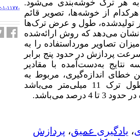
وشه‌بندی می‌شود
URL:
http://jgst.issgeac.ir/article-۱-۱۱۷۷-
ه‌ها، تصویر قائم
fa.html
طول و عرض ترک‌ها
که روش ارائه‌شده
ورداستفاده را به
ر حدود پنج برابر
ت‌آمده با مقادیر
گیری، مربوط به
 ترک 2/1 میلی‌متر و طول ترک 11 میلی‌متر می‌باشد
پردازش
،
میق