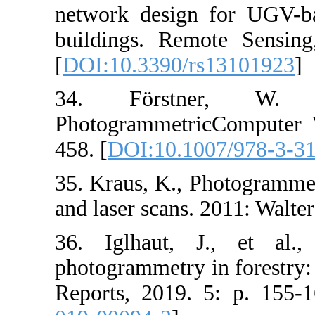
network design
buildings. Rem
[
DOI:10.3390/
34. Först
Photogrammetri
458. [
DOI:10.1
35. Kraus, K.,
and laser scans.
36. Iglhaut, 
photogrammetry 
Reports, 2019.