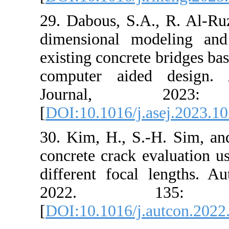
29. Dabous, S.
dimensional mo
existing concre
computer aid
Journal
[
DOI:10.1016/j
30. Kim, H., S
concrete crack 
different foca
2022. 
[
DOI:10.1016/j