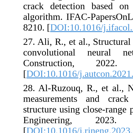
crack detect
algorithm. IFA
8210. [
DOI:10.1
27. Ali, R., et 
convolutiona
Constructi
[
DOI:10.1016/j
28. Al-Ruzouq, 
measurements
structure using
Engineeri
[
DOI:10.1016/j