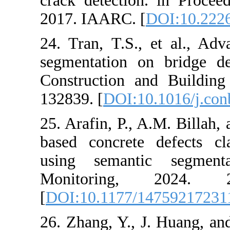
crack detectio
2017. IAARC. 
24. Tran, T.S.
segmentation o
Construction a
132839. [
DOI:1
25. Arafin, P., 
based concrete
using semanti
Monitoring
[
DOI:10.1177/
26. Zhang, Y., 