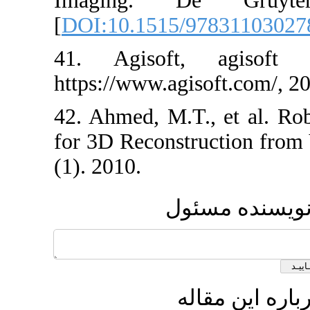
Imaging. 
[
DOI:10.1515/
41. Agisoft,
https://www.agi
42. Ahmed, M.T
for 3D Reconst
(1). 2010.
ئول
ه