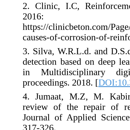
2. Clinic, I.C
20
https://clinic
causes-of-corro
3. Silva, W.R.L
detection based
in Multidiscip
proceedings. 20
4. Jumaat, M.
review of the 
Journal of App
317-326.