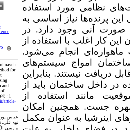
 مورد استفاده
ا نیاز اساسی به
Download citation:
BibTeX
|
RIS
|
EndNote
|
وجود دارد. در
Medlars
|
ProCite
|
Reference
Manager
|
RefWorks
ب با استفاده از
Send citation to:
Mendeley
Zotero
 انجام می‌شود
RefWorks
اج سیستم‌های
Abbaspour M M, hosseini naveh
A. Development of a method for
یستند. بنابراین
investigating flying robot
positioning algorithms using
اختمان باید از
inertia navigation system and
point and linear features of
د استفاده از
images. JGST 2023; 12 (4) : 1
URL:
http://jgst.issgeac.ir/article-
 همچنین امکان
1-986-fa.html
 به عنوان مکمل
عباس پور محمد مهدی، حسینی
نوه علی. توسعه روشی برای
 داخلی به علت
بررسی الگوریتم‌های تعیین