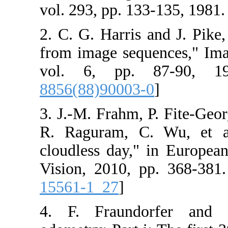
vol. 293, pp. 13
2. C. G. Harris 
from image seq
vol. 6, pp.
8856(88)90003-
3. J.-M. Frahm, 
R. Raguram, C
cloudless day,
Vision, 2010, p
15561-1_27
]
4. F. Fraund