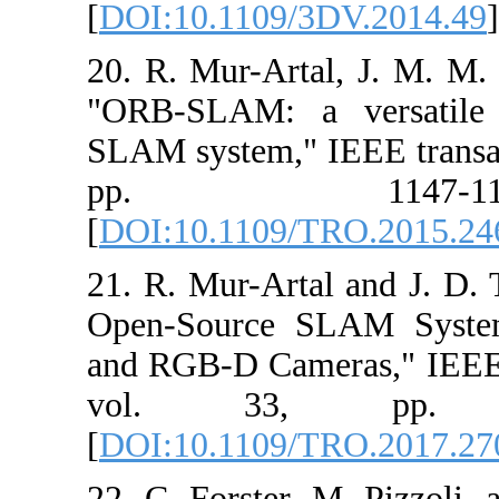
[
DOI:10.1109/3
20. R. Mur-Arta
"ORB-SLAM: a 
SLAM system," I
pp. 1
[
DOI:10.1109/
21. R. Mur-Art
Open-Source S
and RGB-D Came
vol. 33,
[
DOI:10.1109/
22. C. Forster,