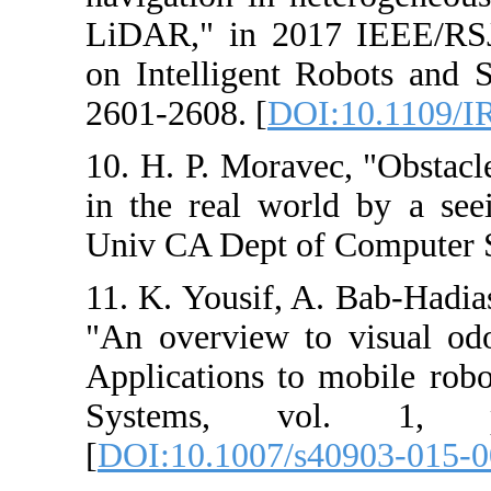
LiDAR," in 201
on Intelligent 
2601-2608. [
DO
10. H. P. Morav
in the real wor
Univ CA Dept o
11. K. Yousif, 
"An overview t
Applications to 
Systems, v
[
DOI:10.1007/s