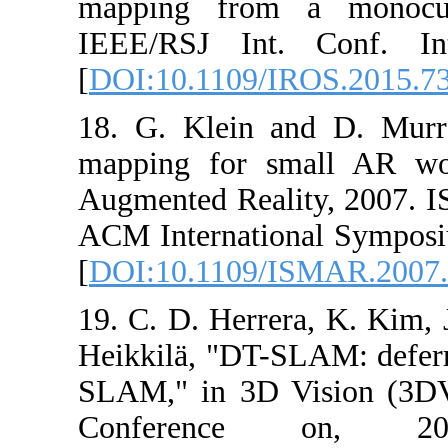
mapping from
IEEE/RSJ Int.
[
DOI:10.1109/I
18. G. Klein a
mapping for s
Augmented Real
ACM Internatio
[
DOI:10.1109/
19. C. D. Herrer
Heikkilä, "DT-S
SLAM," in 3D V
Conferenc