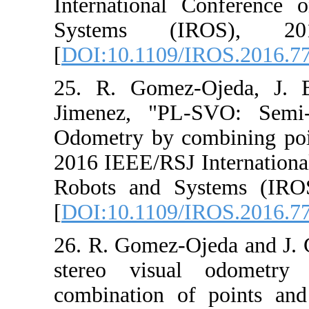
International 
Systems (I
[
DOI:10.1109/I
25. R. Gomez-O
Jimenez, "PL-
Odometry by com
2016 IEEE/RSJ I
Robots and Sy
[
DOI:10.1109/I
26. R. Gomez-Oj
stereo visual
combination of