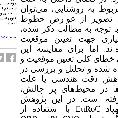
موقعیت ربات پرنده با استفاده از
نایی، می‌توان
سیستم ناوبری اینرشیا و عوارض
نقطه‌ای و خطی تصاویر. علوم و
ز عوارض خطوط
فنون نقشه برداری. ۱۴۰۲; ۱۲ (۴)
:۱-۱۹
 مطالب ذکر شده
URL:
تعیین موقعیت
http://jgst.issgeac.ir/article-۱-۹۸۶-
fa.html
رای مقایسه این
تعیین موقعیت و
لیل و بررسی در
هندسی یا علت
‌های پر چالش
در این پژوهش
با استفاده از