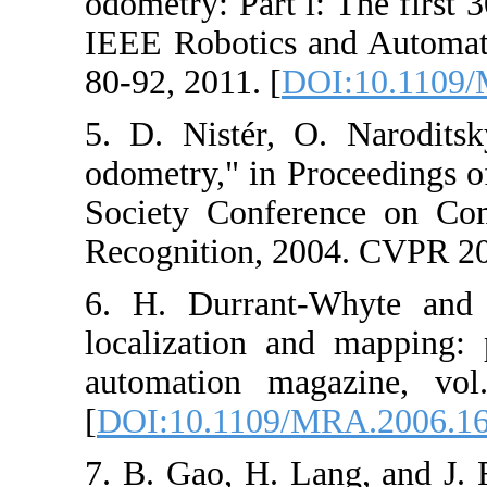
odometry: Part i
IEEE Robotics a
80-92, 2011. [
D
5. D. Nistér, O
odometry," in P
Society Confer
Recognition, 20
6. H. Durrant-
localization a
automation ma
[
DOI:10.1109/
7. B. Gao, H. L