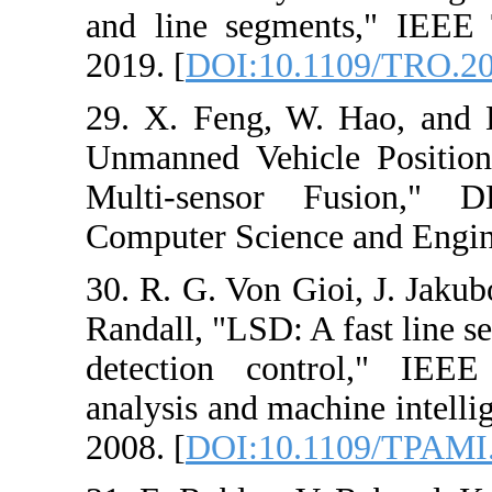
and line segme
2019. [
DOI:10.
29. X. Feng, W
Unmanned Vehic
Multi-sensor 
Computer Scienc
30. R. G. Von G
Randall, "LSD: A
detection cont
analysis and mac
2008. [
DOI:10.