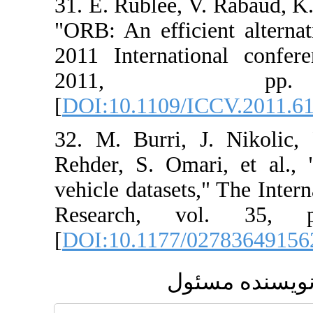
31. E. Rublee, 
"ORB: An effici
2011 Internati
2011,
[
DOI:10.1109/I
32. M. Burri, J
Rehder, S. Oma
vehicle datasets
Research, v
[
DOI:10.1177/
ئول