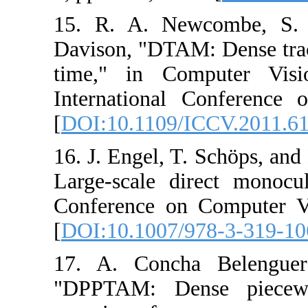
15. R. A. New
Davison, "DTAM:
time," in Co
International 
[
DOI:10.1109/I
16. J. Engel, T
Large-scale d
Conference on 
[
DOI:10.1007/9
17. A. Concha
"DPPTAM: Den