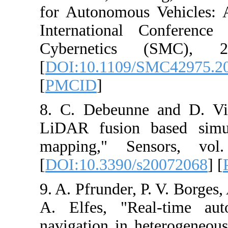
for Autonomous
International
Cybernetics
[
DOI:10.1109/
[
PMCID
]
8. C. Debeunne
LiDAR fusion b
mapping," Se
[
DOI:10.3390/s
9. A. Pfrunder, 
A. Elfes, "Re
navigation in h