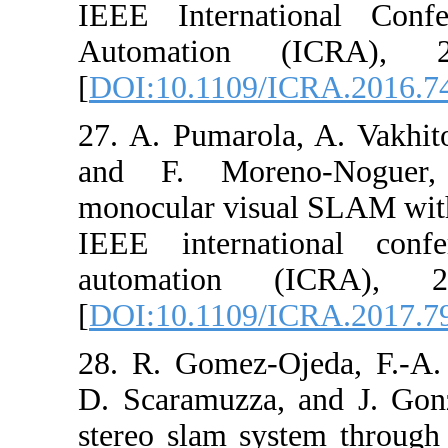
IEEE Internat
Automation 
[
DOI:10.1109/I
27. A. Pumarola
and F. Moren
monocular visua
IEEE internat
automation 
[
DOI:10.1109/I
28. R. Gomez-O
D. Scaramuzza, 
stereo slam sys