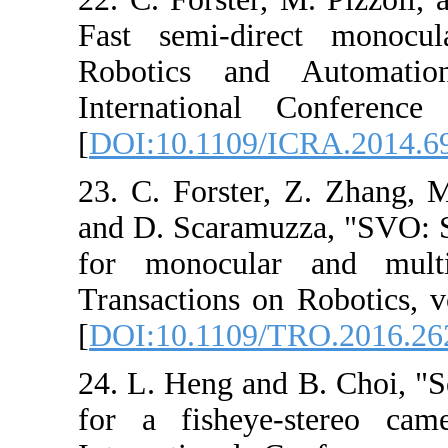
Fast semi-dir
Robotics and
International
[
DOI:10.1109/I
23. C. Forster,
and D. Scaramuz
for monocula
Transactions on
[
DOI:10.1109/
24. L. Heng and
for a fisheye