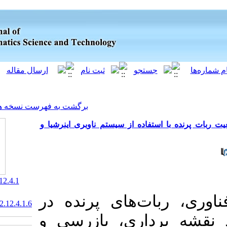
[ English ]
]
Archive
[
برگشت به فهرست نسخه ها
ه از سیستم ناوبری اینرشیا و
‎ 10.61186/jgst.12.4.1
‌های پرنده در
20.1001.1.2322102.1402.12.4.1.6
اری، بازرسی و