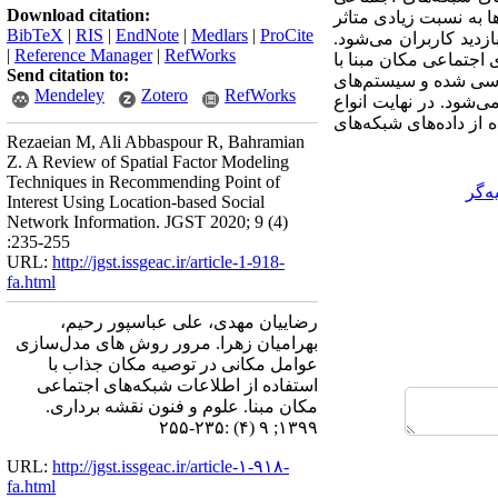
Download citation:
ها به نسبت زیادی متاثر
BibTeX
|
RIS
|
EndNote
|
Medlars
|
ProCite
زدید کاربران می‌شود.
|
Reference Manager
|
RefWorks
 اجتماعی مکان مبنا با
Send citation to:
ررسی شده و سیستم‌های
Mendeley
Zotero
RefWorks
ی‌شود. در نهایت انواع
از داده‌های شبکه‌های
Rezaeian M, Ali Abbaspour R, Bahramian
Z. A Review of Spatial Factor Modeling
Techniques in Recommending Point of
‌گر
Interest Using Location-based Social
Network Information. JGST 2020; 9 (4)
:235-255
URL:
http://jgst.issgeac.ir/article-1-918-
fa.html
رضاییان مهدی، علی عباسپور رحیم،
بهرامیان زهرا. مرور روش های مدل‌سازی
عوامل مکانی در توصیه مکان جذاب با
استفاده از اطلاعات شبکه‌های اجتماعی
مکان مبنا. علوم و فنون نقشه برداری.
۱۳۹۹; ۹ (۴) :۲۳۵-۲۵۵
URL:
http://jgst.issgeac.ir/article-۱-۹۱۸-
fa.html