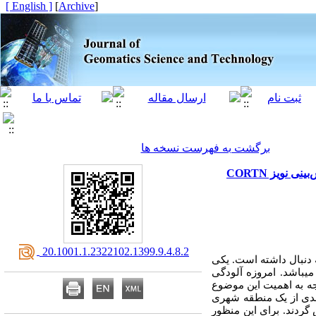
[ English ]
]
Archive
[
برگشت به فهرست نسخه ها
ویز CORTN
‎ 20.1001.1.2322102.1399.9.4.8.2
 دنبال داشته است. یکی
ی‏باشد
.
امروزه آلودگی
وجه به اهمیت این موضوع
بعدی از یک منطقه شهری
گردند. برای این منظور