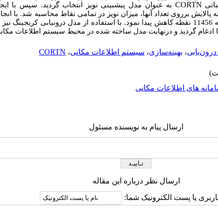
CORTN
باتی
به عنوان مدل پیش‏بینی نویز انتخاب گردید. سپس با ایج
الایش برروی تعداد آنها، میزان نویز در تمامی نقاط محاسبه شد. با انجا
تعداد نقاط نمونه از 896 هزار نقطه اولیه به 11456 نقطه کاهش پیدا نمود. با استفاده از مدل درون‏یابی
‏ها ادغام گردید و درنهایت مدل ساخته شده در محیط سیستم اطلاعات مکان
درون‌یابی
،
بهینه‌سازی
،
سیستم اطلاعات مکانی
،
CORTN
مانه های اطلاعات مکانی
ارسال پیام به نویسنده مسئول
ارسال نظر درباره این مقاله
اربری یا پست الکترونیک شما: