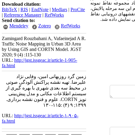
اد مجموعه نقاط نمونه
Download citation:
م این سه مرحله پالایش،
BibTeX
|
RIS
|
EndNote
|
Medlars
|
ProCite
 کریجینگ نیز نقشه‏های درون‏یابی نقاط
|
Reference Manager
|
RefWorks
ی
نمایش داده شد.
Send citation to:
Mendeley
Zotero
RefWorks
Zamingard Rouzbahani A, Vafaeinejad A R.
Traffic Noise Mapping in Urban 3D Area
by Using GIS and CORTN Model. JGST
2020; 9 (4) :115-130
URL:
http://jgst.issgeac.ir/article-1-905-
fa.html
زمین گرد روزبهانی امین، وفایی نژاد
علیرضا. تهیه نقشه پراکنش آلودگی صوتی
در محیط سه بعدی شهری با بهره گیری از
سیستم‌ اطلاعات مکانی و مدل پیش‌بینی
نویز CORTN. علوم و فنون نقشه برداری.
۱۳۹۹; ۹ (۴) :۱۱۵-۱۳۰
URL:
http://jgst.issgeac.ir/article-۱-۹۰۵-
fa.html