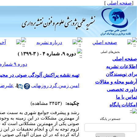
[
صفحه اصلی
]
بخش‌های اصلی
دوره ۹، شماره ۴ - ( ۳-۱۳۹۹ )
صفحه اصلی
دوره ۹ شماره ۴ صفحات ۱۳۰-۱۱۵
اطلاعات نشریه
برای نویسندگان
تهیه نقشه پراکنش آلودگی صوتی در محیط س
آرشیو مجله و مقالات
امین زمین گرد روزبهانی
،
علیرضا 
داوری تخصصی
تماس با ما
چکیده:
(۳۴۵۳ مشاهده)
امکانات پایگاه
رشد و پیشرفت جوامع شهری به سمت صنعتی 
از مهمترین مشکلات در این زمینه به وجود
جستجو در پایگاه
صوتی یکی از مهم‏ترین مشکلاتی است که ساکن
لزوم توجه به آن و انجام تحقیقات در این
ارائه کرده که در آن میزان آلودگی صوتی 