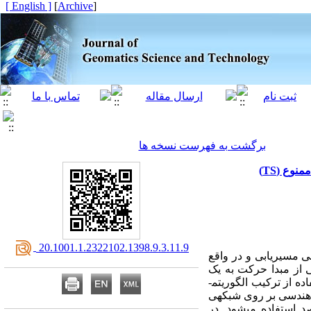
[ English ]
]
Archive
[
برگشت به فهرست نسخه ها
‎ 20.1001.1.2322102.1398.9.3.11.9
 مسیریابی و در واقع
ی از مبدا حرکت به یک
مقصد مشخص، شده است. روشی که در این پژوهش برای حل مسئله­ی کوتاه­ترین مسیر پیشنهاد می­شود، استفاده از ترکیب الگوریتم­
هندسی بر روی شبکه­ی
استفاده می­شود. در