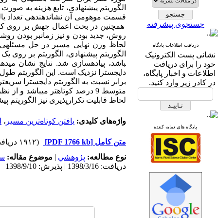
الگوریتم پیشنهادی، تابع هزینه به صورت
قسمت موهومی آن نشان­دهنده­ی تعداد یال­ه
جستجوی پیشرفته
همچنین در بحث اعمال جهش بر روی کرومو
روش، جدید بودن و نیز زمان­بر بودن روش
لحاظ وزن نهایی مسیر در حل مسئله­ی م
دریافت اطلاعات پایگاه
نشانی پست الکترونیک
باشد، پیاده­سازی شد. نتایج نشان می­
خود را برای دریافت
اطلاعات و اخبار پایگاه،
برابر نسبت به الگوریتم دایجسترا سریع­ت
در کادر زیر وارد کنید.
متوسط 9 درصد کوتاه­تر می­باشد و
لحاظ قابلیت تکرارپذیری نیز الگوریتم پیشنهادی 36/25 درصد، تکرارپذیری را 
واژه‌های کلیدی:
یافتن کوتاه‌ترین مسیر
،
ا
پایگاه های نمایه کننده
متن کامل
[PDF 1766 kb]
(۱۹۱۲ دریافت)
نوع مطالعه:
پژوهشي
|
موضوع مقاله:
سا
دریافت: 1398/3/16 | پذیرش: 1398/9/10