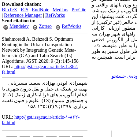
Download citation:
 وزن یال­های واقعی و
BibTeX
|
RIS
|
EndNote
|
Medlars
|
ProCite
گوریتم ژنتیک می­باشد.
|
Reference Manager
|
RefWorks
ردد. علت پیشنهاد این
Send citation to:
ک خالص(غیر ترکیبی) از
Mendeley
Zotero
RefWorks
نظور ارزیابی کارایی
7 نود و 1160 یال که بخشی از شبکه­ی راه­های شهر تهران می­
Shahmoradi A, Behzadi S. Optimum
صل از الگوریتم قطعی
Routing in the Urban Transportation
دایجسترا نزدیک است. این الگوریتم طول نهایی مسیر را 5 درصد بیشتر پیش بینی می­کند. اما از لحاظ سرعت اجرا به طور متوسط 12/5
Network by Integrating Genetic Meta-
ز نظر طول مسیر به طور
heuristic (GA) and Tabu Search (Ts)
ا برابر است. همچنین به
Algorithms. JGST 2020; 9 (3) :145-158
URL:
http://jgst.issgeac.ir/article-1-862-
fa.html
ده‌ی جستجو
شهمرادی ابوذر، بهزادی سعید. مسیریابی
بهینه در شبکه ی حمل و نقل درون شهری با
ادغام الگوریتم های فرا ابتکاری ژنتیک (GA)
و جستجوی ممنوع (TS). علوم و فنون نقشه
برداری. ۱۳۹۸; ۹ (۳) :۱۴۵-۱۵۸
URL:
http://jgst.issgeac.ir/article-۱-۸۶۲-
fa.html