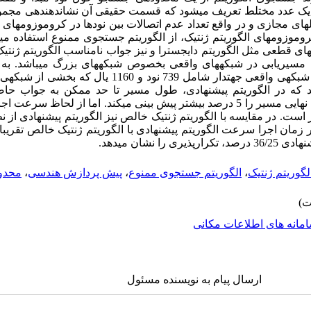
 یک عدد مختلط تعریف می­شود که قسمت حقیقی آن نشان­دهنده­ی مجموع
ای مجازی و در واقع تعداد عدم اتصالات بین نود­ها در کروموزوم­های ال
زوم­های الگوریتم ژنتیک، از الگوریتم جستجوی ممنوع استفاده می­گ
­های قطعی مثل الگوریتم دایجسترا و نیز جواب نامناسب الگوریتم ژنتی
سیریابی در شبکه­های واقعی بخصوص شبکه­های بزرگ می­باشد. به م
الگوریتم پیشنهادی، الگوریتم بر روی یک شبکه­ی واقعی جهت­دار شامل 39
دهد که در الگوریتم پیشنهادی، طول مسیر تا حد ممکن به جواب حا
ر است. در مقایسه­ با الگوریتم ژنتیک خالص نیز الگوریتم پیشنهادی ا
 از نظر زمان اجرا سرعت الگوریتم پیشنهادی با الگوریتم ژنتیک خالص تقریب
نشان می­دهد.
لگوریتم ژنتیک
،
الگوریتم جستجوی ممنوع
،
پیش پردازش هندسی
،
محدو
مانه های اطلاعات مکانی
ارسال پیام به نویسنده مسئول