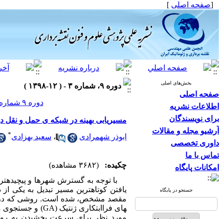
[
صفحه اصلی
]
بخش‌های اصلی
دوره ۹، شماره ۳ - ( ۱۲-۱۳۹۸ )
صفحه اصلی
دوره ۹ شماره ۳ صفحات ۱۵۸-۱۴۵
اطلاعات نشریه
برای نویسندگان
مسیریابی بهینه در شبکه ی حمل و نقل درون شهری با 
آرشیو مجله و مقالات
*
ابوذر شهمرادی
،
سعید بهزادی
داوری تخصصی
تماس با ما
چکیده:
(۳۶۸۲ مشاهده)
امکانات پایگاه
با توجه به گسترش شهرها و پیچیده­تر 
یافتن کوتاه­ترین مسیر تبدیل به یکی از
جستجو در پایگاه
های فراابتکاری ژنتیک (
GA
) و جستجوی م
مورد نظر برای سرعت بخشیدن به روند 