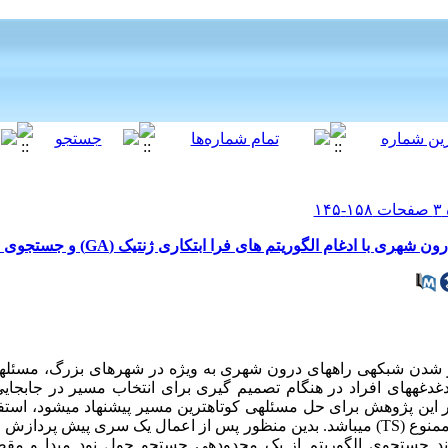
ادغام الگوریتم های فرا ابتکاری ژنتیک (GA) و جستجوی ممنوع (TS)
شدن شبکه­ی راه­های درون شهری به ویژه در شهرهای بزرگ، مسئله­ی
 دغدغه­های افراد در هنگام تصمیم گیری برای انتخاب مسیر در جابجای
منوع (
TS
) می­باشد. بدین منظور پس از اعمال یک سری پیش پردازش 
جستجوی الگوریتم از یک محدوده­ی جستجو حول نود مبدا و مقصد 