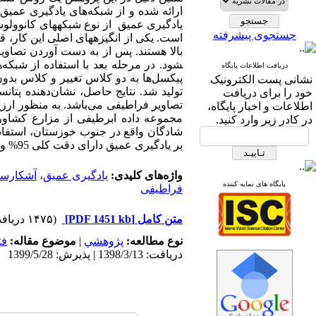
ارائه شده و از شبکه‌های یادگیری عمیق 
یادگیری عمیق از نوع شبکه­های کانوول
جستجوی پیشرفته
است. یکی از انگیزه­های اصلی این کار، 
شود. در مرحله بعد با استفاده از شبکه
دریافت اطلاعات پایگاه
پیکسل‌ها به دو کلاس تغییر و کلاس بدون
نشانی پست الکترونیک
تولید شد. نتایج حاصل، نشان‌دهنده پتان
خود را برای دریافت
تصاویر فراطیفی می‌باشد. به منظور ارز
اطلاعات و اخبار پایگاه،
مجموعه داده ابرطیفی از مزارع کشاور
در کادر زیر وارد کنید.
شادگان واقع در جنوب خوزستان، استفاد
بر یادگیری عمیق دارای دقت کلی 95% و ضریب کاپا 0.86 می‌باشد.
واژه‌های کلیدی:
یادگیری عمیق
،
آشکارسا
پایگاه های نمایه کننده
فراطیفی
متن کامل
[PDF 1451 kb]
(۱۴۷۵ دریافت)
نوع مطالعه:
پژوهشي
|
موضوع مقاله:
فت
دریافت: 1398/3/13 | پذیرش: 1399/5/28