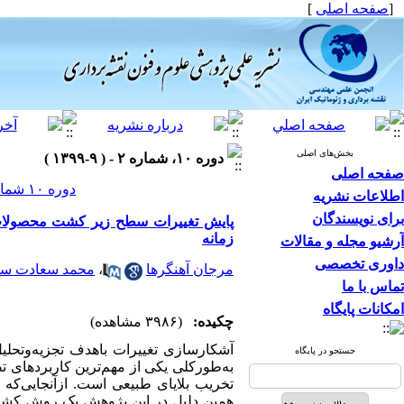
[
صفحه اصلی
]
بخش‌های اصلی
دوره ۱۰، شماره ۲ - ( ۹-۱۳۹۹ )
صفحه اصلی
دوره ۱۰ شماره ۲ صفحات ۸۹-۷۹
اطلاعات نشریه
برای نویسندگان
پایش تغییرات سطح زیر کشت محصولات ک
زمانه
آرشیو مجله و مقالات
داوری تخصصی
مرجان آهنگرها
،
محمد سعادت س
تماس با ما
امکانات پایگاه
چکیده:
(۳۹۸۶ مشاهده)
آشکارسازی تغییرات باهدف تجزیه‌وتحلیل 
جستجو در پایگاه
به‌طورکلی یکی از مهم‌ترین کاربردهای 
تخریب بلایای طبیعی است. ازآنجایی‌ک
همین دلیل در این پژوهش یک روش کشف 