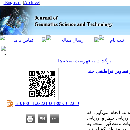
[ English ]
]
Archive
[
برگشت به فهرست نسخه ها
تصاویر فراطیفی چند
‎ 20.1001.1.2322102.1399.10.2.6.9
ند، انجام می‌گیرد که
رزیابی خطر و ارزیابی
یات وقت‌گیر است، به
ات در مناطق کشاورزی