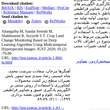
Download citation:
کارگیری الگوریتم های
BibTeX
|
RIS
|
EndNote
|
Medlars
|
ProCite
ه از تصاویر فراطیفی
|
Reference Manager
|
RefWorks
ناطق با پیچیدگی طیفی
Send citation to:
بالا هستند. پس از به دست آوردن تصاویر اختلاف با استفاده از الگوریتم حدآستانه گذاری اتسو، نقشه تغییرات دودویی اولیه تولید می­
Mendeley
Zotero
RefWorks
ولوشنی جهت طبقه‌بندی
، نقشه تغییرات نهایی
Ahangarha M, Saadat Seresht M,
غییرات با استفاده از
Shahhoseini R, Seyyedi S T. Crop Land
هایپریون مربوط به دو
Change Monitoring Based on Deep
تنوع در اطراف تالاب
Learning Algorithm Using Multi-temporal
ی کشف تغییرات مبتنی
Hyperspectral Images. JGST 2020; 10 (2)
:79-89
URL:
http://jgst.issgeac.ir/article-1-860-
سنجش‌ازدور
،
تصاویر
fa.html
آهنگرها مرجان، سعادت سرشت محمد،
شاه حسینی رضا، سیدی سید تیمور. پایش
تغییرات سطح زیر کشت محصولات
کشاورزی با استفاده از روش مبتنی بر
الگوریتم یادگیری عمیق و تصاویر فراطیفی
چند زمانه. علوم و فنون نقشه برداری.
۱۳۹۹; ۱۰ (۲) :۷۹-۸۹
URL:
http://jgst.issgeac.ir/article-۱-۸۶۰-