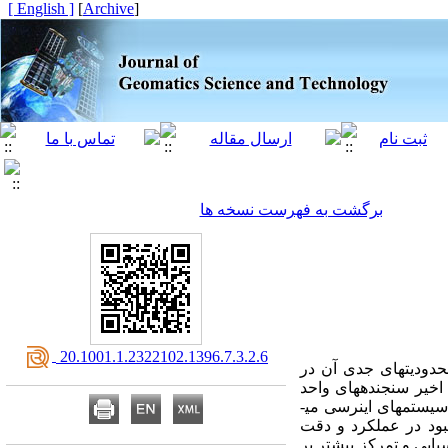
[ English ]
]
Archive
[
برگشت به فهرست نسخه ها
‎ 20.1001.1.2322102.1396.7.3.2.6
یل محدودیت­های جدی آن در
اخیر سنجنده­های واحد
سیستم­های اینرسی می­
بهبود در عملکرد و دقت
یایی و تمرکز بیشتر بر