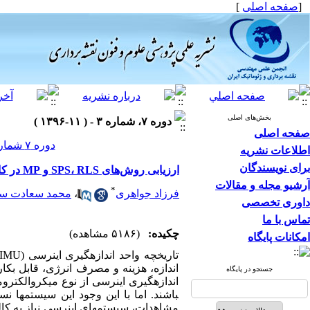
[
صفحه اصلی
]
بخش‌های اصلی
دوره ۷، شماره ۳ - ( ۱۱-۱۳۹۶ )
صفحه اصلی
دوره ۷ شماره ۳ صفحات ۲۸-۱۷
اطلاعات نشریه
برای نویسندگان
ارزیابی روش‌های SPS، RLS و MP در کالیبراسیون MEMS_IMU
آرشیو مجله و مقالات
*
فرزاد جواهری
،
محمد سعادت 
داوری تخصصی
تماس با ما
چکیده:
(۵۱۸۶ مشاهده)
امکانات پایگاه
تاریخچه واحد اندازه­گیری اینرسی (
IMU
اندازه، هزینه و مصرف انرژی، قابل بکا
جستجو در پایگاه
اندازه­گیری اینرسی از نوع میکروالکتروم
باشند. اما با این وجود این سیستم­ها ن
مشاهدات، سیستم­های اینرسی نیاز به کالیب