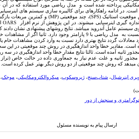
مکانیکی پرداخته شده است و مدل ریاضی مورد استفاده که در آن خ
است. در ادامه راهکارهای برای کالیبره سازی سیستم های اینرسیایی
موقعیت استاتیک (
SPS
)، چند موقعیتی (
MP
) و کمترین مربعات بازگش
دازه گیری اینرسیایی می­شوند. در این پژوهش از نرم افزار
OARS
اس
 سیستم عامل آندروید می­باشد. نتایج روش­های پیشنهادی نشان دادند که
12 پارامتر وابستگی بالای بین پارامتر­ها نسبت به مدل ریاضی با 9 پارامتر وجود دارد
ارد معادلات گردد نتایج بهتری دارد نسبت به وارد کردن مشاهدات خام 
ت. مقادیر خطا واحد اندازه­گیری در روش چند موقعیتی در این سه
0.08314 و 0.082952 متر بر مجذور ثانیه آمده است. ثالثا نتایج مقدار خطا واحد اندازه­گیری
 0.161520 و 0.082345 متر بر مجذور ثانیه و علت عدم نیاز به­ جمع­آوری داده در حالت خ
ان می­دهد که روش چند موقعیتی از دو روش دیگر بهتر عمل کرده است.
بری اینرشیال
،
شتاب‌سنج
،
ژیروسکوپ
،
میکروالکترومکانیکی
،
موجک
،
وگرامتری و سنجش از دور
ارسال پیام به نویسنده مسئول