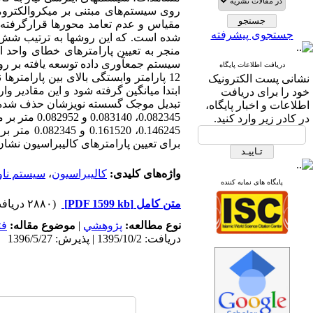
روی سیستم
های مبتنی بر میکروالکترو
مقیاس و عدم تعامد محور­ها قرارگرفته 
جستجوی پیشرفته
شده است. که این روش­ها به ترتیب شش 
منجر به تعیین پارامترهای خطای واحد ان
سیستم جمع­آوری داده توسعه یافته بر روی
دریافت اطلاعات پایگاه
نشانی پست الکترونیک
ابتدا میانگین گرفته شود و این مقادیر و
خود را برای دریافت
تبدیل موجک گسسته نویزشان حذف شده اس
اطلاعات و اخبار پایگاه،
0.082345، 0
در کادر زیر وارد کنید.
0.146245،
برای تعیین پارامتر­های کالیبراسیون نش
واژه‌های کلیدی:
کالیبراسیون
،
سیستم ناو
پایگاه های نمایه کننده
متن کامل
[PDF 1599 kb]
(۲۸۸۰ دریافت)
نوع مطالعه:
پژوهشي
|
موضوع مقاله:
فت
دریافت: 1395/10/2 | پذیرش: 1396/5/27