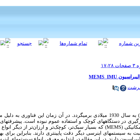
سرشت
) به سال 1930 میلادی برمی­گردد. در آن زمان این فناوری به دل
رگیری در دستگاه­های کوچک و استفاده عموم نبوده است. پیشرفت­های 
کانیکی (
MEMS
) که بسیار سبک
تر، کوچک
تر و ارزان
تر از دیگر انواع 
سبت به سیستم­های اینرسی دیگر دقت پایین­تری دارند. بنابراین برای 
راسیون دارند. در این مقاله در ابتدا به معرفی انواع سیستم­های اینرس