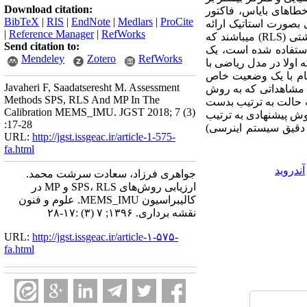
Download citation:
طاهای بایاس، فاکتور
BibTeX
|
RIS
|
EndNote
|
Medlars
|
ProCite
 بصورت استاتیک ارائه
|
Reference Manager
|
RefWorks
تی (
RLS
) می­باشند که
Send citation to:
تفاده شده است، یک
Mendeley
Zotero
RefWorks
 اولا در مدل ریاضی با
. ثانیا اگر از مشاهدات خام با یک وضعیت خاص
Javaheri F, Saadatseresht M. Assessment
یا مشاهداتی که به روش
Methods SPS, RLS And MP In The
 حالت به ترتیب بدست
Calibration MEMS_IMU. JGST 2018; 7 (3)
 در سه روش پیشنهادی به ترتیب
:17-28
اص (تراز دقیق سیستم اینرسی)
URL:
http://jgst.issgeac.ir/article-1-575-
fa.html
آندروید
جواهری فرزاد، سعادت سرشت محمد.
ارزیابی روش‌های SPS، RLS و MP در
کالیبراسیون MEMS_IMU. علوم و فنون
نقشه برداری. ۱۳۹۶; ۷ (۳) :۱۷-۲۸
URL:
http://jgst.issgeac.ir/article-۱-۵۷۵-
fa.html