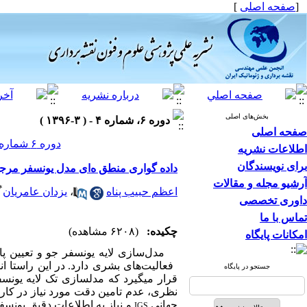
[
صفحه اصلی
]
بخش‌های اصلی
دوره ۶، شماره ۴ - ( ۳-۱۳۹۶ )
صفحه اصلی
دوره ۶ شماره ۴ صفحات ۱۷۲-۱۶۱
اطلاعات نشریه
برای نویسندگان
داده‌ گواری منطق ه‌ای مدل یونسفر مرجع
آرشیو مجله و مقالات
*
اعظم حبیب پناه
،
یزدان عامریان
داوری تخصصی
تماس با ما
چکیده:
(۶۲۰۸ مشاهده)
امکانات پایگاه
مدل
سازی لایه یونسفر جو و تعیین پ
فعالیت
های بشری دار
د. در این راستا 
جستجو در پایگاه
قرار می‏گیرد که مدل‏سازی تک لایه یونس
جهانی
و نیاز به اطلاعات دقیق یونس
IGS