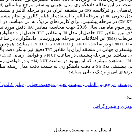
است. در این مقاله داده‏گواری مدل تجربی یونسفر مرجع بین‏المللی
RI)
ده‌های دو فرکانسه
در منطقه ایران در دو مرحله آنالیز و پیش­ب
GPS
دل تجربی
در مرحله آنالیز با استفاده از فیلتر کالمن
و انجام پیش‏ب
IRI
در مرحله پیش­بینی،
برای کاربردهای نزدیک به آنی می‏باشد. در ا
(GM-KF
سوم ماه می سال 2016 جهت محاسبه مقادیر
دقیق مورد نیاز
TEC
ف بین مقادیر
حاصل از مدل
و مقادیر
حاصل از داده‏گوار
TEC
IRI
TEC
مربعات
این اختلافات در مرحله به‏روزرسانی داده­گواری در سا
(RMS)
ه
و در ساعت
از
به
می‏باشد. همچنین
1.39 TECU
4.59 TECU
t=18 UT
0.98 TECU
یونسفری جهانی در منطقه ایران با مقادیر
دقیق نیز بیانگر دقت بالا
TEC
 می­باشد. در مرحله پیش‏بینی در ساعت
و
فواصل زمانی
0.5,1 h
D
t=10 UT
مشاهده می‏شود. که این بهبود در ساعت
و در فواصل زما
t=14,18 UT
IRI
 پیش‏بینی به
، دقت داده‏گواری به سمت دقت مدل زمینه میل م
t=5 h
D
دهای آنی و نزدیک به آنی می‏باشد.
ونسفر مرجع بین‌ المللی
،
سیستم تعیین موقعیت جهانی
،
فیلتر کالمن
ودزی و هیدروگرافی
ارسال پیام به نویسنده مسئول