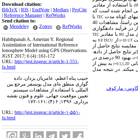
Download citation:
با استفاده از
مقادیر
(I
BibTeX
|
RIS
|
EndNote
|
Medlars
|
ProCite
ینی انجام شده است که
|
Reference Manager
|
RefWorks
ینی­های کوتاه مدت
با
TEC
Send citation to:
ین راستا، مشاهدات 40
Mendeley
Zotero
RefWorks
 در فرآیند داده‏گواری
ی مدل
با مقادیر
TEC
IRI
Habibpanah A, Amerian Y. Regional
عت
از
به
9.8 TECU
t=10 UT
Assimilation of International Reference
 مقایسه نتایج حاصل از
Ionosphere Model using GPS Observations.
تر نتایج حاصل از داده­
JGST 2017; 6 (4) :161-172
، بهبود 90 درصدی در
t=
URL:
http://jgst.issgeac.ir/article-1-551-
نی
به بیش از
t=0.5,1,2
D
fa.html
ی‏کند. در نتیجه مدل
حبیب پناه اعظم، عامریان یزدان. داده‌
گواری منطق ه‌ای مدل یونسفر مرجع بین‌
 گاوس- مارکوف
المللی با استفاده از مشاهدات سیستم
تعیین موقعیت جهانی. علوم و فنون نقشه
برداری. ۱۳۹۶; ۶ (۴) :۱۶۱-۱۷۲
URL:
http://jgst.issgeac.ir/article-۱-۵۵۱-
fa.html