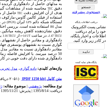
به مدل‏های حاصل از داده‏گواری گردیده 
دقیق
محاسبه شده از مشاهدات گیرن
TEC
جستجوی پیشرفته
هدف از آن
افزایش دقت
حاصل از م
TEC
استفاده از فیلتر کالمن گاوس-مارکوف
)
ایستگاه شبکه دائم
ایران
در روز 
(IPGN)
GPS
دریافت اطلاعات پایگاه
مدل
استفاده شده است. بررسی اختلا
نشانی پست الکترونیک
IRI
دقیق، نشان
دهنده کاهش ریشه میانگین 
خود را برای دریافت
، در ساعت
از
ب
اطلاعات و اخبار پایگاه،
3.16 TECU
t=14 UT
1.47 TECU
داده‏گواری و مقادیر حاصل از نقشه‏های 
در کادر زیر وارد کنید.
گواری نسبت به نقشه‏های یونسفری جهانی
مقادیر داده‏گواری نسبت به مقادیر مدل
50 درصد می‏رسد.
با افزایش فاصله زمانی
داده‏گواری شده دارای دقت خوبی در کاربر
پایگاه های نمایه کننده
واژه‌های کلیدی:
داده‌ گواری
،
مدل تجربی ی
متن کامل
[PDF 1250 kb]
(۲۰۵۱ دریافت)
نوع مطالعه:
پژوهشي
|
موضوع مقاله:
ژئ
دریافت: 1395/8/14 | پذیرش: 1395/11/21