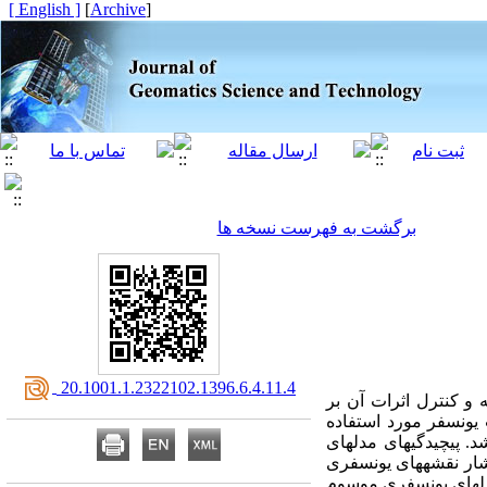
[ English ]
]
Archive
[
برگشت به فهرست نسخه ها
‎ 20.1001.1.2322102.1396.6.4.11.4
و کنترل اثرات آن بر
 یونسفر مورد استفاده
. پیچیدگی‏های مدل‏های
یق توسط خروجی­های مدل‏های تجربی، تاخیر 24 ساعته در انتشار نقشه‏های یونسفری
دل‏های یونسفری موسوم