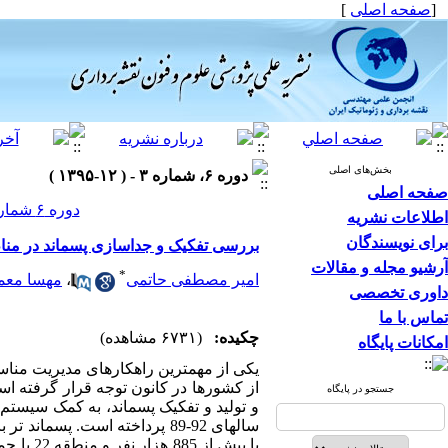
[
صفحه اصلی
]
بخش‌های اصلی
دوره ۶، شماره ۳ - ( ۱۲-۱۳۹۵ )
صفحه اصلی
دوره ۶ شماره ۳ صفحات ۷۴-۶۳
اطلاعات نشریه
برای نویسندگان
بررسی تفکیک و جداسازی پسماند در مناطق 22گانه شهر تهران با استفاده از سیستم اطلاع
آرشیو مجله و مقالات
*
امیر مصطفی حاتمی
،
مهسا معما
داوری تخصصی
تماس با ما
چکیده:
(۶۷۳۱ مشاهده)
امکانات پایگاه
یکی از مهم‏ترین راهکارهای مدیریت منا
از کشورها در کانون توجه قرار گرفته اس
جستجو در پایگاه
و تولید و تفکیک پسماند، به کمک سیستم