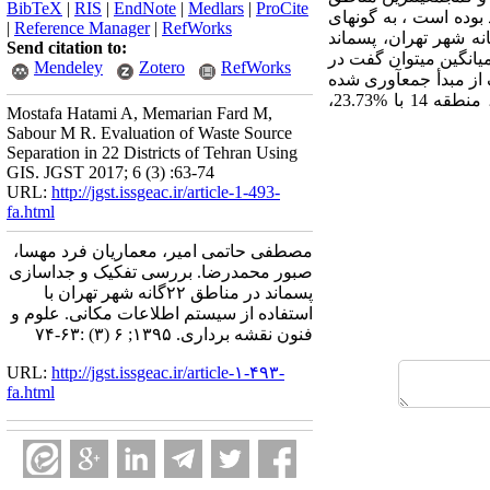
BibTeX
|
RIS
|
EndNote
|
Medlars
|
ProCite
9 و 92 دارای بیشترین تولید پسماند بوده‏ است ، به گونه‏ای
|
Reference Manager
|
RefWorks
9، منطقه 5 به تنهایی بیش از 6 برابر منطقه 13 پسماند تولید کرده است. در میان مناطق 22 گانه شهر تهران، پسماند
Send citation to:
ست آمده است. به‏طور میانگین می‏توان گفت در
Mendeley
Zotero
RefWorks
هر تهران به‏صورت تفکیک از مبدأ جمع‏آوری شده
است. در سال 89، 90 و 91 منطقه 12 بیشترین میزان جمع‏آوری پسماند تفکیک شده را داشته و در سال 92، منطقه 14 با %23.73،
Mostafa Hatami A, Memarian Fard M,
Sabour M R. Evaluation of Waste Source
Separation in 22 Districts of Tehran Using
GIS. JGST 2017; 6 (3) :63-74
URL:
http://jgst.issgeac.ir/article-1-493-
fa.html
مصطفی حاتمی امیر، معماریان فرد مهسا،
صبور محمدرضا. بررسی تفکیک و جداسازی
پسماند در مناطق ۲۲گانه شهر تهران با
استفاده از سیستم اطلاعات مکانی. علوم و
فنون نقشه برداری. ۱۳۹۵; ۶ (۳) :۶۳-۷۴
URL:
http://jgst.issgeac.ir/article-۱-۴۹۳-
fa.html