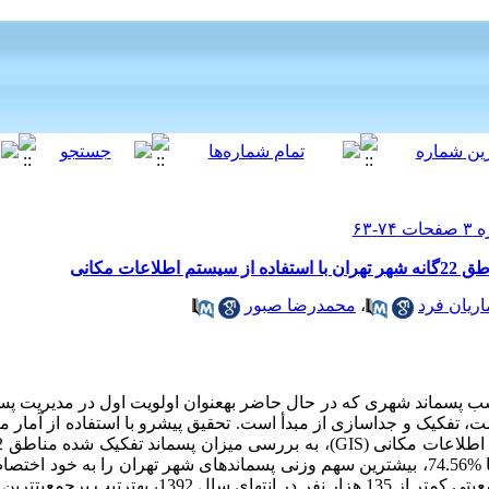
ات مکانی
ریان فرد
،
محمدرضا صبور
سب پسماند شهری که در حال حاضر به‏عنوان اولویت اول در مدیریت پ
ت، تفکیک و جداسازی از مبدأ است. تحقیق پیش‏رو با استفاده از آمار
 اطلاعات مکانی (
GIS
با بیش از 885 هزار نفر و منطقه 22 با جمعیتی کم‏تر از 135 هزار نف