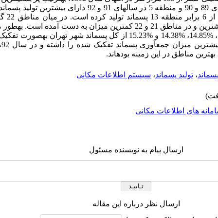
شهر به حساب می‏آیند. منطقه 2 در سال‏های 89 و 90 و منطقه 5 در سال‏های 1
که در سال 2
تفکیک شده در مبدأ برای منطقه 4 و 5 بیشترین و در مناطق 21 و 22 کم‏ترین میزان به د
سال‏های 89، 90، 91 و 92 به‏ترتیب %15.23، %14.85، %14.38 و %15.23 از کل پسماند ش
سماند
،
تولید پسماند
،
سیستم اطلاعات مکانی
مانه های اطلاعات مکانی
ارسال پیام به نویسنده مسئول
ارسال نظر درباره این مقاله