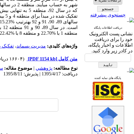
جستجوی پیشرفته
دریافت اطلاعات پایگاه
منطقه 1 با %22.70 و منطقه 8 با %22.42 بهترین مناطق در این زمینه بوده‏اند.
نشانی پست الکترونیک
خود را برای دریافت
اطلاعات و اخبار پایگاه،
واژه‌های کلیدی:
مدیریت پسماند
،
تفکیک پ
در کادر زیر وارد کنید.
متن کامل
[PDF 1154 kb]
(۱۶۶۰۴ دریافت)
نوع مطالعه:
پژوهشي
|
موضوع مقاله:
سا
دریافت: 1395/4/17 | پذیرش: 1395/8/11
پایگاه های نمایه کننده