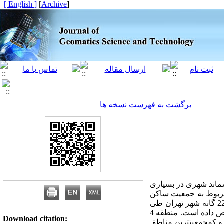
[ English ]
]
Archive
[
برگشت به فهرست نسخه ها
سماند شهری در بسیاری
 مربوط به جمعیت ساکن
)، به بررسی میزان پسماند تفکیک شده مناطق 22 گانه شهر تهران طی
سال‏های 92-89 پرداخته است. پسماند تر با %74.56، بیشترین سهم وزنی پسماندهای شهر تهران را به خود اختصاص داده است. منطقه 4
Download citation:
ر در انتهای سال 1392، به‏ترتیب پرجمعیت‏ترین و کم‏جمعیت‏ترین مناطق