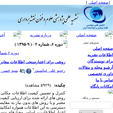
[
صفحه اصلی
]
بخش‌های اصلی
دوره ۶، شماره ۲ - ( ۹-۱۳۹۵ )
صفحه اصلی
دوره ۶ شماره ۲ صفحات ۱۱-۱
اطلاعات نشریه
برای نویسندگان
روشی برای اعتبارسنجی اطلاعات معابر در OSM بدون استفاده از اطلاعات مرجع و با استفاده از سایر اطل
آرشیو مجله و مقالات
*
رحیم علی عباسپور
،
سید حسن 
داوری تخصصی
تماس با ما
چکیده:
(۵۹۲۹ مشاهده)
امکانات پایگاه
کنترل و تضمین کیفیت اطلاعات مکانی د
روش­ های ارائه شده برای ارزیابی کیفیت
جستجو در پایگاه
معتبر و یا روش­ های بدون نیاز به مقای
دسترسی به این اطلاعات همواره امکان­پ
اعتبار اطلاعات بر اساس معیارهای بدست آ