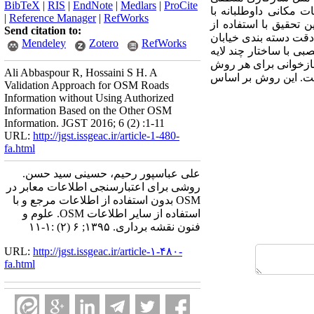
BibTeX
|
RIS
|
EndNote
|
Medlars
|
ProCite
ات مکانی داوطلبانه با
|
Reference Manager
|
RefWorks
 تحقیق با استفاده از
Send citation to:
ت دسته­­ بندی خیابان
Mendeley
Zotero
RefWorks
بی با ساختار چند لایه
بازخوانی برای هر روش
Ali Abbaspour R, Hossaini S H. A
ب برای این روش است. این روش بر اساس
Validation Approach for OSM Roads
Information without Using Authorized
Information Based on the Other OSM
Information. JGST 2016; 6 (2) :1-11
URL:
http://jgst.issgeac.ir/article-1-480-
fa.html
علی عباسپور رحیم، حسینی سید حسن.
روشی برای اعتبارسنجی اطلاعات معابر در
OSM بدون استفاده از اطلاعات مرجع و با
استفاده از سایر اطلاعات OSM. علوم و
فنون نقشه برداری. ۱۳۹۵; ۶ (۲) :۱-۱۱
URL:
http://jgst.issgeac.ir/article-۱-۴۸۰-
fa.html