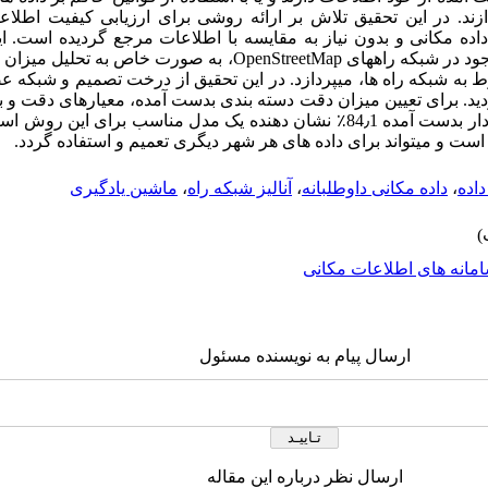
پردازند. در این تحقیق تلاش بر ارائه روشی برای ارزیابی کیفیت اطلاع
ده مکانی و بدون نیاز به مقایسه با اطلاعات مرجع گردیده است. این
ود در شبکه راه­های
OpenStreetMap
، به صورت خاص به تحلیل میزان دق
 به شبکه راه­ ها، می­پردازد. در این تحقیق از درخت تصمیم و شبکه عص
د. برای تعیین میزان دقت دسته­ بندی بدست آمده، معیار­های دقت و 
محاسبه شد. درخت تصمیم با دقت وزن­ دار بدست آمده 84٫1٪ نشان­ دهنده یک مدل مناس
 است و می­تواند برای داده­ های هر شهر دیگری تعمیم و استفاده گردد.
اده
،
داده‌ مکانی داوطلبانه
،
آنالیز شبکه راه
،
ماشین یادگیری
مانه های اطلاعات مکانی
ارسال پیام به نویسنده مسئول
ارسال نظر درباره این مقاله