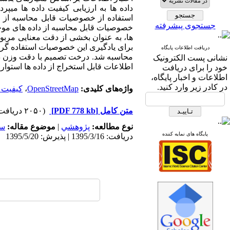
داده­ ها به ارزیابی کیفیت داده ­ها می­
استفاده از خصوصیات قابل محاسبه از دا
جستجوی پیشرفته
خصوصیات قابل محاسبه از داده­ های موج
­ها، به عنوان بخشی از دقت معنایی مربوط
برای یادگیری این خصوصیات استفاده گردی
دریافت اطلاعات پایگاه
نشانی پست الکترونیک
اطلاعات قابل استخراج از داده ­ها استوار
خود را برای دریافت
اطلاعات و اخبار پایگاه،
در کادر زیر وارد کنید.
واژه‌های کلیدی:
OpenStreetMap
،
کیفیت د
متن کامل
[PDF 778 kb]
(۲۰۵۰ دریافت)
نوع مطالعه:
پژوهشي
|
موضوع مقاله:
سا
پایگاه های نمایه کننده
دریافت: 1395/3/16 | پذیرش: 1395/5/20