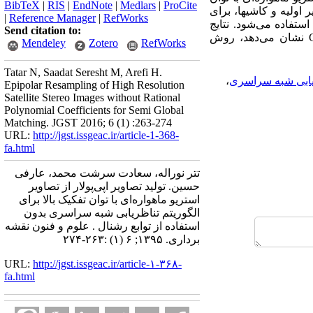
BibTeX
|
RIS
|
EndNote
|
Medlars
|
ProCite
ولیه و کاشی­ها، برای
|
Reference Manager
|
RefWorks
شود. نتایج
Send citation to:
نشان می‌دهد، روش
Mendeley
Zotero
RefWorks
Tatar N, Saadat Seresht M, Arefi H.
یابی شبه سراسری
،
Epipolar Resampling of High Resolution
Satellite Stereo Images without Rational
Polynomial Coefficients for Semi Global
Matching. JGST 2016; 6 (1) :263-274
URL:
http://jgst.issgeac.ir/article-1-368-
fa.html
تتر نوراله، سعادت سرشت محمد، عارفی
حسین. تولید تصاویر اپی‌پولار از تصاویر
استریو ماهواره‌ای با توان تفکیک بالا برای
الگوریتم تناظریابی شبه سراسری بدون
استفاده از توابع رشنال . علوم و فنون نقشه
برداری. ۱۳۹۵; ۶ (۱) :۲۶۳-۲۷۴
URL:
http://jgst.issgeac.ir/article-۱-۳۶۸-
fa.html