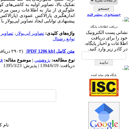
تفکیک بالا، تصاویر اولیه به کاشی‌های 
جلوگیری از نیاز به اطلاعات زمین مرجع؛ مانند توابع رشنال و تصحی
جستجوی پیشرفته
اندازه­گیری پارالاکس عمودی (پارالاکس
پیشنهادی توانایی ایجاد تصاویر اپی‌پولار ب
دریافت اطلاعات پایگاه
نشانی پست الکترونیک
واژه‌های کلیدی:
تصاویر اپی‌پولار
،
تصاویر ا
خود را برای دریافت
توابع رشنال
اطلاعات و اخبار پایگاه،
در کادر زیر وارد کنید.
متن کامل
[PDF 1206 kb]
(۲۹۰۲ دریافت)
نوع مطالعه:
پژوهشي
|
موضوع مقاله:
فت
دریافت: 1394/6/19 | پذیرش: 1395/3/23
پایگاه های نمایه کننده
نام ک