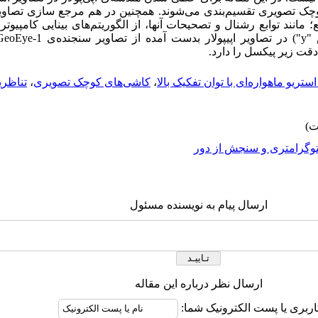
کوچک تصویری تقسیم‌بندی می‌شوند. همچنین در هم مرجع سازی تصاویر ا
حات آن‎ها، از الگوریتم‌های بینایی کامپیوتر استفاده می
 "
y
") در تصاویر اپی­پولار بدست آمده از تصاویر سنجنده
ی
GeoEye-1
ا دقت زیر پیکسل را دارد.
ستریو ماهواره‌ای با توان تفکیک بالا
،
کاشی‌های کوچک تصویری
،
تناظر
وگرامتری و سنجش از دور
ارسال پیام به نویسنده مسئول
ارسال نظر درباره این مقاله
اربری یا پست الکترونیک شما: