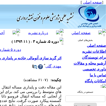
[
صفحه اصلی
]
بخش‌های اصلی
دوره ۵، شماره ۳ - ( ۱۱-۱۳۹۴ )
صفحه اصلی
دوره ۵ شماره ۳ صفحات ۱۳۸-۱۲۹
اطلاعات نشریه
برای نویسندگان
اثر گرید سازی آنومالی جاذبه بر پایداری
آرشیو مجله و مقالات
*
مهدی گلی
داوری تخصصی
تماس با ما
چکیده:
(۶۱۰۷ مشاهده)
امکانات پایگاه
این مقاله دقت و پایداری مساله انتقا
های متوسط را بررسی می کند. برای این
جستجو در پایگاه
از آنجایی که مساله انتقال فروسو ذا
گسسته پیکارد صورت گرفت. نتایج عددی در
داده های پراکنده بدست آمد. نتایج عدد