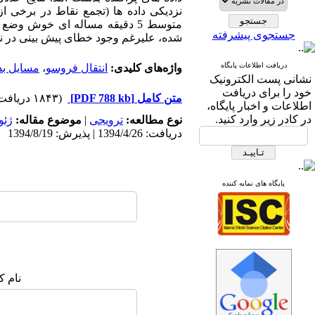
نزدیکی داده ها (تجمع نقاط در برخی از
متوسط 5 دقیقه مساله ای خوش وضع است. نتایج شبیه سازی شده با مدل
جستجوی پیشرفته
شده، علیرغم وجود خطای پیش بینی در ن
دریافت اطلاعات پایگاه
واژه‌های کلیدی:
انتقال فروسو
،
مسایل ب
نشانی پست الکترونیک
خود را برای دریافت
متن کامل
[PDF 788 kb]
(۱۸۴۳ دریافت)
اطلاعات و اخبار پایگاه،
در کادر زیر وارد کنید.
نوع مطالعه:
ترویجی
|
موضوع مقاله:
ژئو
دریافت: 1394/4/26 | پذیرش: 1394/8/19
پایگاه های نمایه کننده
نام ک