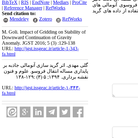
BibTeX
|
RIS
|
EndNote
|
Medlars
|
ProCite
ل فروسوی آنومالی های
|
Reference Manager
|
RefWorks
اده از داده های گرید
Send citation to:
Mendeley
Zotero
RefWorks
M. Goli. Impact of Gridding on Stability of
Downward Continuation of Gravity
Anomaly. JGST 2016; 5 (3) :129-138
URL:
http://jgst.issgeac.ir/article-1-343-
fa.html
گلی مهدی. اثر گرید سازی آنومالی جاذبه بر
پایداری مساله انتقال فروسو. علوم و فنون
نقشه برداری. ۱۳۹۴; ۵ (۳) :۱۲۹-۱۳۸
URL:
http://jgst.issgeac.ir/article-۱-۳۴۳-
fa.html