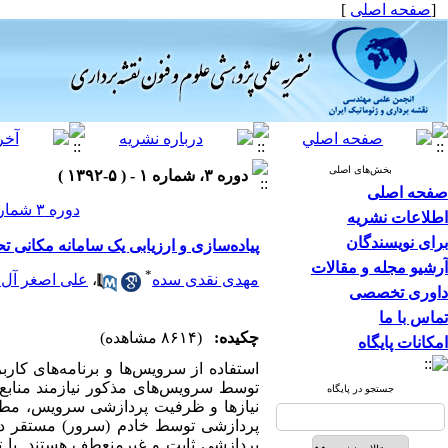
[
صفحه اصلی
]
بخش‌های اصلی
دوره ۳، شماره ۱ - ( ۵-۱۳۹۲ )
صفحه اصلی
دوره ۳ شماره ۱ صفحات ۷۴-۶۱
اطلاعات نشریه
برای نویسندگان
پیاده‌سازی و ارزیابی یک سامانه مکانی 
آرشیو مجله و مقالات
*
مهدی نقدی سده
،
علی اصغر آل 
داوری تخصصی
تماس با ما
چکیده:
(۸۶۱۴ مشاهده)
امکانات پایگاه
استفاده از سرویس‌ها و برنامه‌های کارب
توسط سرویس‌های مذکور نیازمند منابع پ
جستجو در پایگاه
نیازها و ظرفیت پردازشی سرویس، مطابق
پردازشی توسط خادم (سرور) مستقر در مر
پردازشی ثابت و غیرمنعطف هستند. با تو