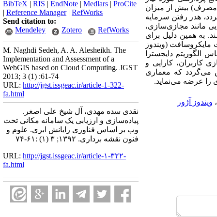
BibTeX
|
RIS
|
EndNote
|
Medlars
|
ProCite
 مصرف) بیش از میزان
|
Reference Manager
|
RefWorks
دد، هدر رفتن سرمایه
Send citation to:
یی مانند مجازی‌سازی،
Mendeley
Zotero
RefWorks
د. به همین دلیل برای
ت مایکروسافت (ویندوز
M. Naghdi Sedeh, A. A. Alesheikh. The
اس الگوریتم دایجسترا
Implementation and Assessment of a
شبیه سازی کاربران، کارایی و
WebGIS based on Cloud Computing. JGST
ص می‌گردد که معماری
2013; 3 (1) :61-74
را عرضه می‌نماید.
URL:
http://jgst.issgeac.ir/article-1-322-
fa.html
،
ویندوز آژور
نقدی سده مهدی، آل شیخ علی اصغر.
پیاده‌سازی و ارزیابی یک سامانه مکانی تحت
وب بر اساس فناوری رایانش ابری. علوم و
فنون نقشه برداری. ۱۳۹۲; ۳ (۱) :۶۱-۷۴
URL:
http://jgst.issgeac.ir/article-۱-۳۲۲-
fa.html