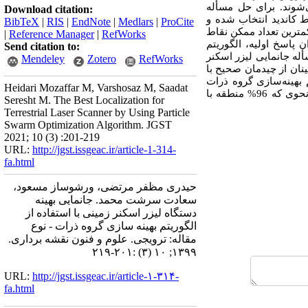
‌شوند. برای حل مسأله
Download citation:
ط کاندید انتخاب شده و
BibTeX
|
RIS
|
EndNote
|
Medlars
|
ProCite
مترین تعداد ممکن نقاط
|
Reference Manager
|
RefWorks
 پاسخ اولیه، الگوریتم
Send citation to:
له جانمایی لیزر اسکنر
Mendeley
Zotero
RefWorks
ینان از چیدمان صحیح با
 بهینه‌سازی گروه ذرات
Heidari Mozaffar M, Varshosaz M, Saadat
می‌توان نقاط بهینه برای استقرار دستگاه لیزر اسکنر را از میان تعداد بسیار زیادی از نقاط کاندید انتخاب کرد، به نحوی که 96% منطقه با
Seresht M. The Best Localization for
Terrestrial Laser Scanner by Using Particle
Swarm Optimization Algorithm. JGST
2021; 10 (3) :201-219
URL:
http://jgst.issgeac.ir/article-1-314-
fa.html
حیدری مظفر مرتضی، ورشوساز مسعود،
سعادت سرشت محمد. جانمایی بهینه
دستگاه لیزر اسکنر زمینی با استفاده از
الگوریتم بهینه سازی گروه ذرات - نوع
مقاله: ترویجی. علوم و فنون نقشه برداری.
۱۳۹۹; ۱۰ (۳) :۲۰۱-۲۱۹
URL:
http://jgst.issgeac.ir/article-۱-۳۱۴-
fa.html