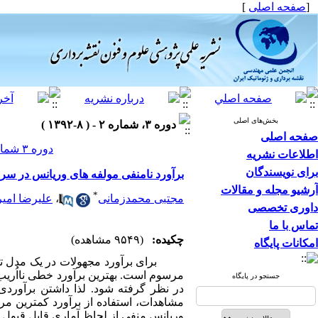
[
صفحه اصلی
]
بخش‌های اصلی
دوره ۳، شماره ۲ - ( ۸-۱۳۹۲ )
صفحه اصلی
دوره ۳ شماره ۲ صفحات ۱۴-۱
اطلاعات نشریه
برای نویسندگان
برآورد نامنفی مولفه های وریانس در سری
آرشیو مجله و مقالات
*
مجتبی محمدزمانی
،
علیرضا امی
داوری تخصصی
تماس با ما
چکیده:
(۹۵۴۹ مشاهده)
امکانات پایگاه
برای برآورد مجهولات در یک مدل ت
مرسوم است. بهترین برآورد خطی نااُریب
جستجو در پایگاه
در نظر گرفته شود. لذا داشتن برآورد
مشاهدات، استفاده از برآورد کمترین مر
وریانس منفی از لحاظ آماری قابل قبول نمی