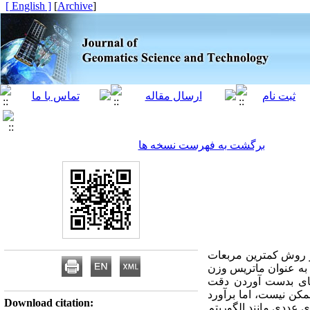
[ English ]
]
Archive
[
برگشت به فهرست نسخه ها
از روش کمترین مربعات
به عنوان ماتریس وزن
­های بدست آوردن دقت
مکن نیست، اما برآورد
Download citation:
ی عددی مانند الگوریتم