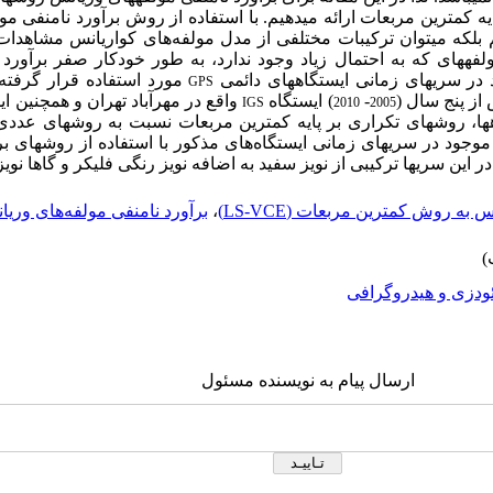
ه کمترین مربعات ارائه می­دهیم. با استفاده از روش برآورد نامنفی مولف
م بلکه می­توان ترکیبات مختلفی از مدل مولفه‌های کواریانس مشاهد
ه­های که به احتمال زیاد وجود ندارد، به طور خودکار صفر برآورد می
در سری­های زمانی ایستگاه­های دائمی
مورد استفاده قرار گرفت
GPS
از پنج سال (
-
) ایستگاه
واقع در مهرآباد تهران و همچنین ای
IGS
2010
2005
ا، روش­های تکراری بر پایه کمترین مربعات نسبت به روش­های عددی م
 موجود در سری­های زمانی ایستگاه‌های مذکور با استفاده از روش­های بر
این سری­ها ترکیبی از نویز سفید به اضافه نویز رنگی فلیکر و گاها نوی
 به روش کمترین مربعات (LS-VCE)
،
برآورد نامنفی مولفه‌های وری
ودزی و هیدروگرافی
ارسال پیام به نویسنده مسئول