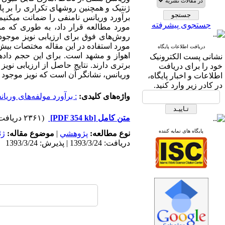
ژنتیک و همچنین روش­های تکراری را بر پای
برآورد وریانس نامنفی را ضمانت می­کنی
جستجوی پیشرفته
مورد مطالعه قرار داد، به طوری که مولف
روش‌های فوق برای ارزیابی نویز موجود 
مورد استفاده در این مقاله مختصات بیش 
دریافت اطلاعات پایگاه
اهواز و مشهد است. برای این حجم داده­ه
نشانی پست الکترونیک
برتری دارند. نتایج حاصل از ارزیابی نویز
خود را برای دریافت
وریانس، نشانگر آن است که نویز موجود در 
اطلاعات و اخبار پایگاه،
در کادر زیر وارد کنید.
واژه‌های کلیدی:
: برآورد مولفه‌های وریانس
متن کامل
[PDF 354 kb]
(۲۳۶۱ دریافت)
پایگاه های نمایه کننده
نوع مطالعه:
پژوهشي
|
موضوع مقاله:
ژئ
دریافت: 1393/3/24 | پذیرش: 1393/3/24