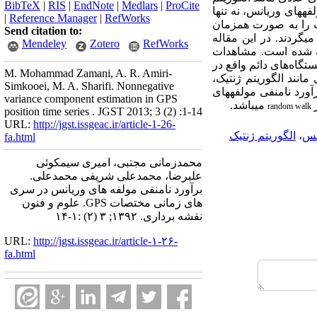
BibTeX
|
RIS
|
EndNote
|
Medlars
|
ProCite
ه­های وریانس، نه تنها
|
Reference Manager
|
RefWorks
ات را به صورت همزمان
Send citation to:
­گردند. در این مقاله
Mendeley
Zotero
RefWorks
ه شده است. مشاهدات
ستگاه‌های دائم واقع در
M. Mohammad Zamani, A. R. Amiri-
انند الگوریتم ژنتیک،
Simkooei, M. A. Sharifi. Nonnegative
آورد نامنفی مولفه­های
variance component estimation in GPS
ز
می­باشد.
random walk
position time series . JGST 2013; 3 (2) :1-14
URL:
http://jgst.issgeac.ir/article-1-26-
انس
،
الگوریتم ژنتیک
fa.html
محمدزمانی مجتبی، امیری سیمکوئی
علیرضا، محمدعلی شریفی محمدعلی.
برآورد نامنفی مولفه های وریانس در سری
های زمانی مختصات GPS. علوم و فنون
نقشه برداری. ۱۳۹۲; ۳ (۲) :۱-۱۴
URL:
http://jgst.issgeac.ir/article-۱-۲۶-
fa.html