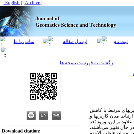
[ English ]
]
Archive
[
برگشت به فهرست نسخه ها
یری­های مرتبط با کاهش
تباط میان کاربری­ها و
اوه بر این، ورود بُعد
 حال تغییر می‌باشند،
Download citation:
بر میزان غلظت آلاینده