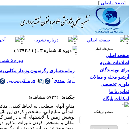
[
صفحه اصلی
]
بخش‌های اصلی
دوره ۵، شماره ۳ - ( ۱۱-۱۳۹۴ )
صفحه اصلی
دوره ۵ شماره ۳ صفحات ۷۶-۶۵
اطلاعات نشریه
برای نویسندگان
زمانمندسازی رگرسیون وزندار مکانی به
آرشیو مجله و مقالات
*
آرش مددی
،
فرید کریمی پور
داوری تخصصی
تماس با ما
چکیده:
(۵۷۳۴ مشاهده)
امکانات پایگاه
منابع آب­های سطحی به لحاظ کیفی، متاثر 
آلودگی منابع آبی، مشخص کردن این تاثیرات
جستجو در پایگاه
پوشش زمین با آلاینده­های آبی، در نظر گ
مکان و مشخص کردن تاثیرات مذکور در یک 
بهبود می­بخشد. در این تحقیق، از رگرسی