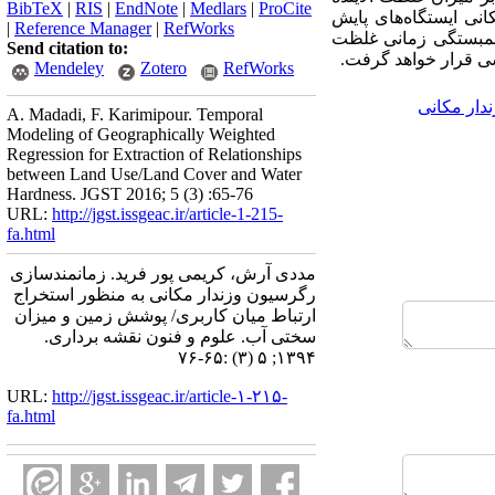
BibTeX
|
RIS
|
EndNote
|
Medlars
|
ProCite
نی ایستگاه
های پایش
|
Reference Manager
|
RefWorks
، همبستگی زمانی غلظت
Send citation to:
رسی قرار خواهد گرفت.
Mendeley
Zotero
RefWorks
دار مکانی
A. Madadi, F. Karimipour. Temporal
Modeling of Geographically Weighted
Regression for Extraction of Relationships
between Land Use/Land Cover and Water
Hardness. JGST 2016; 5 (3) :65-76
URL:
http://jgst.issgeac.ir/article-1-215-
fa.html
مددی آرش، کریمی پور فرید. زمانمندسازی
رگرسیون وزندار مکانی به منظور استخراج
ارتباط میان کاربری/ پوشش زمین و میزان
سختی آب. علوم و فنون نقشه برداری.
۱۳۹۴; ۵ (۳) :۶۵-۷۶
URL:
http://jgst.issgeac.ir/article-۱-۲۱۵-
fa.html