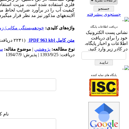
فلزی استفاده شده است. مزیت استفاده
کیفیت آب را در برآورد ضرایب لحاظ می­ن
جستجوی پیشرفته
آلاینده­های مذکور نیز مد نظر قرار می­گی
دریافت اطلاعات پایگاه
واژه‌های کلیدی:
خودهمبستگی مکانی/ زم
نشانی پست الکترونیک
خود را برای دریافت
متن کامل
[PDF 963 kb]
(۲۲۴۱ دریافت)
اطلاعات و اخبار پایگاه،
در کادر زیر وارد کنید.
نوع مطالعه:
پژوهشي
|
موضوع مقاله:
سا
دریافت: 1393/9/25 | پذیرش: 1394/7/9
پایگاه های نمایه کننده
نام ک