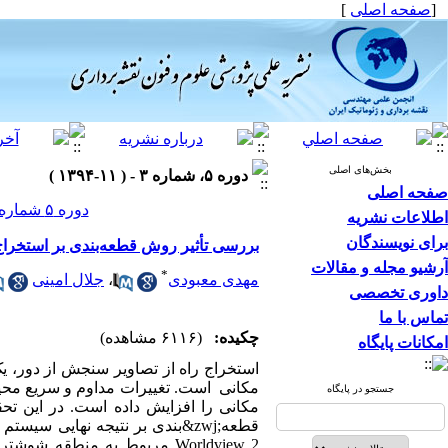
[
صفحه اصلی
]
بخش‌های اصلی
دوره ۵، شماره ۳ - ( ۱۱-۱۳۹۴ )
صفحه اصلی
دوره ۵ شماره ۳ صفحات ۲۰۲-۱۹۳
اطلاعات نشریه
برای نویسندگان
بررسی تأثیر روش قطعه‌بندی بر استخراج 
آرشیو مجله و مقالات
*
مهدی معبودی
،
جلال امینی
داوری تخصصی
تماس با ما
چکیده:
(۶۱۱۶ مشاهده)
امکانات پایگاه
استخراج راه از تصاویر سنجش از دور، 
مکانی است. تغییرات مداوم و سریع محیط­
جستجو در پایگاه
مکانی را افزایش داده است. در این تح
قطعه
&zwj;
بندی بر نتیجه نهایی سیستم 
Worldview 2
مربوط به منطقه شوشتر در