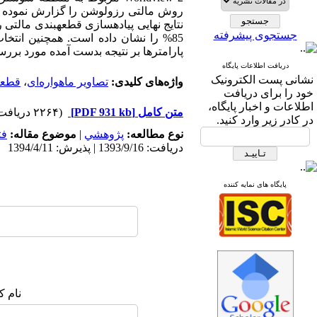
جستجوی پیشرفته
85% را نشان داده است. همچنین انتخ
پارامترها بر نتیجه بدست آمده مورد برر
دریافت اطلاعات پایگاه
نشانی پست الکترونیک
واژه‌های کلیدی:
تصاویر ماهواره‌ای
،
قطعه
خود را برای دریافت
اطلاعات و اخبار پایگاه،
متن کامل
[PDF 931 kb]
(۲۲۶۴ دریافت)
در کادر زیر وارد کنید.
نوع مطالعه:
پژوهشي
|
موضوع مقاله:
فت
دریافت: 1393/9/16 | پذیرش: 1394/4/11
پایگاه های نمایه کننده
نام ک