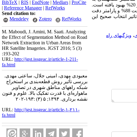
BibTeX
|
RIS
|
EndNote
|
Medlars
|
ProCite
روش مالتی رزولوشن را گزارش نموده است. در ادامه با انجام عملیات هرس کردن نتایج بدست آمده بیش از 20% بهبود یافته است.
|
Reference Manager
|
RefWorks
نتایج نهایی پیاده­سازی قطعه­بندی مالتی رزولوشن و هرس کردن بر روی داده مورد استفاده، مقدار پارامتر صحت 88% و پارامتر دقت
Send citation to:
ثیر انتخاب صحیح این
Mendeley
Zotero
RefWorks
M. Maboudi, J. Amini, M. Saati. Analyzing
ی
،
ویژگیهای راه
the Effect of Segmentation Method on Road
Network Extraction in Urban Areas from
HR Satellite Imageries. JGST 2016; 5 (3)
:193-202
URL:
http://jgst.issgeac.ir/article-1-211-
fa.html
معبودی مهدی، امینی جلال، ساعتی مهدی.
بررسی تأثیر روش قطعه‌بندی بر استخراج
شبکه راههای مناطق شهری در تصاویر
ماهواره‌ای با قدرت تفکیک بالا. علوم و فنون
نقشه برداری. ۱۳۹۴; ۵ (۳) :۱۹۳-۲۰۲
URL:
http://jgst.issgeac.ir/article-۱-۲۱۱-
fa.html