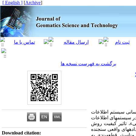
[ English ]
]
Archive
[
برگشت به فهرست نسخه ها
رسانی سیستم اطلاعات
در سیستم­های اطلاعات
یء، تاثیر کیفیت روش
اده­های واقعی سنجنده
Download citation:
اسب­تر قطعه­بندی به