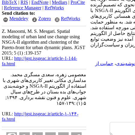
BibTeX
|
RIS
|
EndNote
|
Medlars
|
ProCite
نحوی که تصمیم‌گیرنده
|
Reference Manager
|
RefWorks
بتواند با توجه به معرفی اولویت‌های برنامه‌ریزی، سناریوی حاصل را ملاحظه و انتخاب نماید. در سازگارسازی الگوریتم NSGA-II با
Send citation to:
ی همسانی کاربری‌های
Mendeley
Zotero
RefWorks
ه شد. به منظور حمایت
ونی مورچه استفاده شد.
Z. Masoomi, M. S. Mesgari. Spatial
تست شد. همچنین نتایج حاصل از الگوریتم
modeling of urban land use change using
آمده نیز وضعیت توابع
NSGA-II algorithm and clustering of the
ریزان و سیاست‌گزاران
Pareto-front for urban dynamic plans. JGST
2015; 5 (1) :139-157
URL:
http://jgst.issgeac.ir/article-1-144-
وشه‌بندی
،
حمایت از
fa.html
معصومی زهره، سعدی مسگری محمد.
مدلسازی مکانی تغییر کاربری‌های شهری با
استفاده از الگوریتم NSGA-II و خوشه‌بندی
جواب‌های بده بستان در طرح‌های سیال
شهری. علوم و فنون نقشه برداری. ۱۳۹۴;
۵ (۱) :۱۳۹-۱۵۷
URL:
http://jgst.issgeac.ir/article-۱-۱۴۴-
fa.html