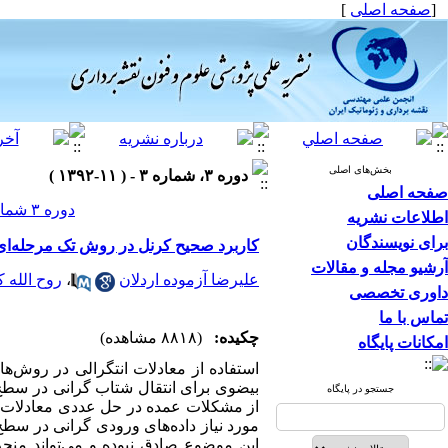
[
صفحه اصلی
]
بخش‌های اصلی
دوره ۳، شماره ۳ - ( ۱۱-۱۳۹۲ )
صفحه اصلی
دوره ۳ شماره ۳ صفحات ۱۲-۱
اطلاعات نشریه
برای نویسندگان
کاربرد صحیح کرنل در روش تک مرحله‌
آرشیو مجله و مقالات
علیرضا آزموده اردلان
،
روح الله 
داوری تخصصی
تماس با ما
چکیده:
(۸۸۱۸ مشاهده)
امکانات پایگاه
استفاده از معادلات انتگرالی در روش‌ها
بیضوی برای انتقال شتاب گرانی در سطح 
جستجو در پایگاه
از مشکلات عمده در حل عددی معادلات 
مورد نیاز داده‌های ورودی گرانی در سط
این موضوع صادق نبوده و می‌تواند منجر 