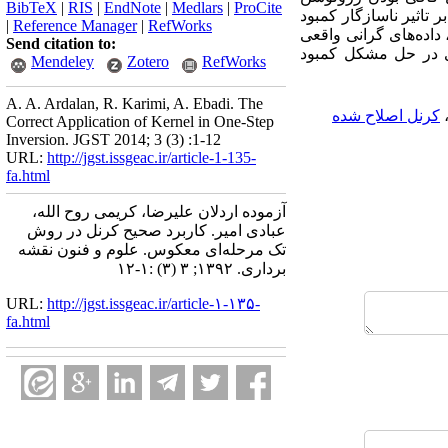
BibTeX
|
RIS
|
EndNote
|
Medlars
|
ProCite
تاثیر ناسازگار کمبود
|
Reference Manager
|
RefWorks
اده‌های گرانی واقعی
Send citation to:
ی در حل مشکل کمبود
Mendeley
Zotero
RefWorks
A. A. Ardalan, R. Karimi, A. Ebadi. The
کرنل اصلاح شده
Correct Application of Kernel in One-Step
Inversion. JGST 2014; 3 (3) :1-12
URL:
http://jgst.issgeac.ir/article-1-135-
fa.html
آزموده اردلان علیرضا، کریمی روح الله،
عبادی امیر. کاربرد صحیح کرنل در روش
تک مرحله‌ای معکوس. علوم و فنون نقشه
برداری. ۱۳۹۲; ۳ (۳) :۱-۱۲
URL:
http://jgst.issgeac.ir/article-۱-۱۳۵-
fa.html