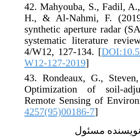
42. Mahyouba, S
H., & Al-Nahm
synthetic apert
systematic lit
4/W12, 127-134
W12-127-2019
43. Rondeaux, 
Optimization o
Remote Sensing
4257(95)00186
ئول