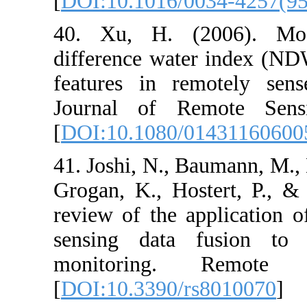
[
DOI:10.1016/
40. Xu, H. (
difference wat
features in re
Journal of R
[
DOI:10.1080/
41. Joshi, N., 
Grogan, K., Ho
review of the a
sensing data
monitoring
[
DOI:10.3390/