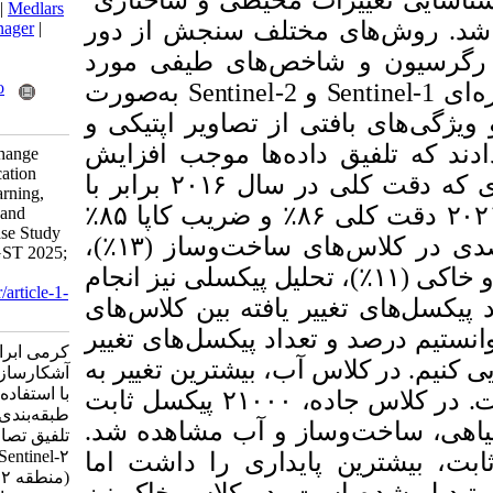
ت محیطی و ساختاری
BibTeX
|
RIS
|
EndNote
|
Medlars
ختلف سنجش از دور
|
ProCite
|
Reference Manager
|
RefWorks
، ‌های طیفی مورد
Send citation to:
Mendeley
Zotero
به‌صورت
Sentinel-2
RefWorks
 از تصاویر اپتیکی و
اده‌ها موجب افزایش
karami E. Land Cover Change
Detection Using Classification
برابر با
۲۰۱۶
در سال
Algorithms, Machine Learning,
٪
۸۵
و ضریب کاپا
٪
۸
and Fusion of Sentinel-1 and
Sentinel-2 Imagery: A Case Study
،
)
٪
۱۳
های ساخت‌وساز
of District 22, Tehran. JGST 2025;
15 (2) : 4
، ل پیکسلی نیز انجام
URL:
http://jgst.issgeac.ir/article-1-
 یافته بین کلاس‌های
1213-fa.html
داد پیکسل‌های تغییر
کرمی ابراهیم، مهرابی حمید.
آب، بیشترین تغییر به
آشکارسازی تغییرات پوشش زمین
با استفاده از الگوریتم‌های
خاک (۱۸۳۰۰ پیکسل) اختصاص داشت. در کلاس جاده، ۲۱۰۰۰ پیکسل ثابت
طبقه‌بندی، یادگیری ماشین و
از و آب مشاهده شد
تلفیق تصاویر Sentinel-۱ و
Sentinel-۲مطالعه‌ی موردی:
یشترین پایداری را داشت اما
(منطقه ۲۲ تهران). علوم و فنون