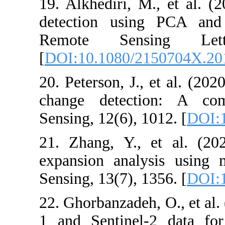
19. Alkhediri, 
detection usi
Remote Sen
[
DOI:10.1080/
20. Peterson, J.
change detec
Sensing, 12(6), 
21. Zhang, Y.,
expansion anal
Sensing, 13(7), 
22. Ghorbanzadeh
1 and Sentinel