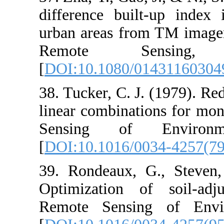
difference bui
urban areas fro
Remote S
[
DOI:10.1080/
38. Tucker, C. 
linear combinat
Sensing of
[
DOI:10.1016/
39. Rondeaux, 
Optimization o
Remote Sensi