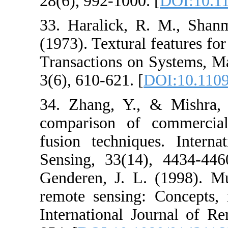
28(6), 992-1000
33. Haralick, 
(1973). Textural
Transactions o
3(6), 610-621. [
34. Zhang, Y.
comparison of
fusion techniq
Sensing, 33(1
Genderen, J. L
remote sensing
International 