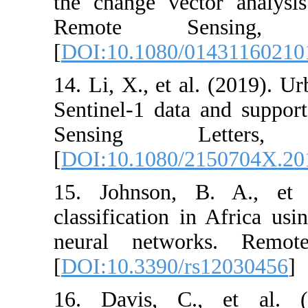
the change vec
Remote Se
[
DOI:10.1080/
14. Li, X., et 
Sentinel-1 dat
Sensing L
[
DOI:10.1080/
15. Johnson,
classification i
neural netwo
[
DOI:10.3390/
16. Davis, C