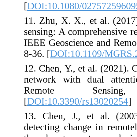
[
DOI:10.1080/
11. Zhu, X. X.,
sensing: A comp
IEEE Geoscienc
8-36. [
DOI:10.
12. Chen, Y., e
network with d
Remote 
[
DOI:10.3390/
13. Chen, J.,
detecting chan