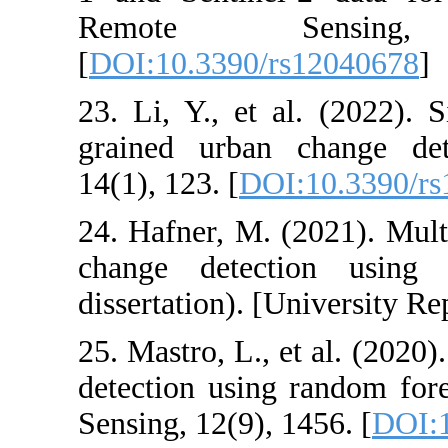
Remote 
[
DOI:10.3390/
23. Li, Y., et 
grained urban
14(1), 123. [
DO
24. Hafner, M. 
change detect
dissertation). [
25. Mastro, L., 
detection usin
Sensing, 12(9), 