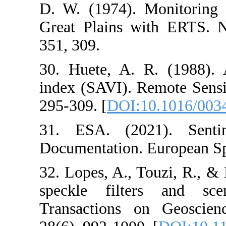
D. W. (1974). 
Great Plains w
351, 309.
30. Huete, A. 
index (SAVI). 
295-309. [
DOI:
31. ESA. (20
Documentation.
32. Lopes, A., 
speckle filt
Transactions 