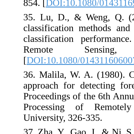
854. [
DOI:10.1
35. Lu, D., &
classification
classification
Remote S
[
DOI:10.1080/
36. Malila, W.
approach for d
Proceedings of
Processing o
University, 326
37. Zha, Y., Gao