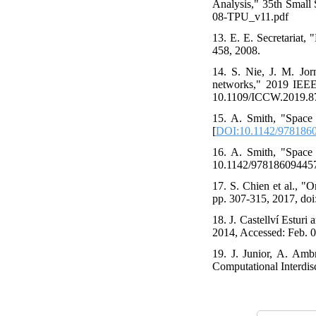
Analysis," 35th Small 
08-TPU_v11.pdf
13. E. E. Secretariat,
458, 2008.
14. S. Nie, J. M. Jor
networks," 2019 IEEE
10.1109/ICCW.2019.87
15. A. Smith, "Space 
[
DOI:10.1142/978186
16. A. Smith, "Space 
10.1142/978186094457
17. S. Chien et al., "
pp. 307-315, 2017, doi
18. J. Castellví Estur
2014, Accessed: Feb. 09
19. J. Junior, A. Amb
Computational Interdisc