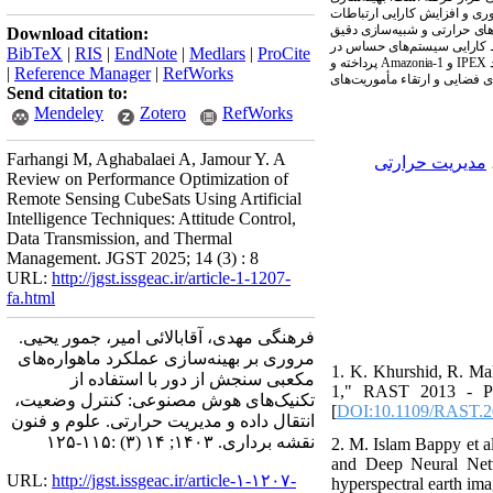
وری و افزایش کارایی ارتباطات
های حرارتی و شبیه‌سازی دقیق
Download citation:
فظ کارایی سیستم‌های حساس در
BibTeX
|
RIS
|
EndNote
|
Medlars
|
ProCite
پرداخته و
Amazonia-1
و
IPEX
|
Reference Manager
|
RefWorks
ای فضایی و ارتقاء مأموریت‌های
Send citation to:
Mendeley
Zotero
RefWorks
Farhangi M, Aghabalaei A, Jamour Y. A
مدیریت حرارتی
Review on Performance Optimization of
Remote Sensing CubeSats Using Artificial
Intelligence Techniques: Attitude Control,
Data Transmission, and Thermal
Management. JGST 2025; 14 (3) : 8
URL:
http://jgst.issgeac.ir/article-1-1207-
fa.html
فرهنگی مهدی، آقابالائی امیر، جمور یحیی.
مروری بر بهینه‌سازی عملکرد ماهواره‌های
1. K. Khurshid, R. Ma
مکعبی سنجش از دور با استفاده از
1," RAST 2013 - Pro
تکنیک‌های هوش مصنوعی: کنترل وضعیت،
[
DOI:10.1109/RAST.2
انتقال داده و مدیریت حرارتی. علوم و فنون
نقشه برداری. ۱۴۰۳; ۱۴ (۳) :۱۱۵-۱۲۵
2. M. Islam Bappy et a
and Deep Neural Netw
URL:
http://jgst.issgeac.ir/article-۱-۱۲۰۷-
hyperspectral earth im