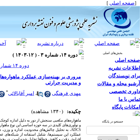
]
صفحه اصلی
[
بخش‌های اصلی
دوره ۱۴، شماره ۳ - ( ۱۲-۱۴۰۳ )
صفحه اصلی
دوره ۱۴ شماره ۳ صفحات ۱۲۵-۱۱۵
اطلاعات نشریه
برای نویسندگان
مروری بر بهینه‌سازی عملکرد ماهواره‌ه
و مدیریت حرارتی
آرشیو مجله و مقالات
داوری تخصصی
*
امیر آقابالائی
،
مهدی فرهنگی
تماس با ما
امکانات پایگاه
چکیده:
(۱۳۴۰ مشاهده)
ماهواره‌های مکعبی سنجش از دور به دلیل اندازه کوچک و
جستجو در پایگاه
و نوآوری‌های کلیدی در سه حوزه اساسی این نوع ماهوا
به تحلیل چالش‌های محدودیت اندازه و وزن، دقت
ADCS
عملکرد این سیستم‌ها، شامل استفاده از شبکه‌های عصب
در بخش 
.
افزایش دقت و کاهش خطاها تحلیل شده است