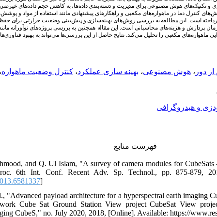
‌سازی و تکنیک‌های هوش مصنوعی برای مدیریت و دسته‌بندی داده‌ها، به کاهش حجم داده‌های غیرضر
های کنترل دما در ماهواره‌های مکعبی و راهکارهای پیشنهادی مانند استفاده از مواد و پوشش‌
پرداخته است. این مطالعه به بررسی روش‌های بهینه‌سازی و پیش‌بینی وضعیت حرارتی برای ح
این مقاله همچنین به بررسی پروژه‌های نوآورانه مانند
.
زمان پردازش و هزینه‌های محاسباتی است
 ماهواره‌های مکعبی را تحلیل می‌کند. نتایج حاصل از این بررسی‌ها می‌تواند به بهبود فناوری‌ه
،
کنترل وضعیت ماهواره
،
بهینه سازی عملکرد
،
هوش مصنوعی
،
ز دور
دزی و هیدروگرافی
فهرست منابع
hmood, and Q. Ul Islam, "A survey of camera modules for CubeSats
c. 6th Int. Conf. Recent Adv. Sp. Technol., pp. 875-879, 20
013.6581337
]
l., "Advanced payload architecture for a hyperspectral earth imaging
ork Cube Sat Ground Station View project CubeSat View project
aging CubeS," no. July 2020, 2018, [Online]. Available: https://www.re