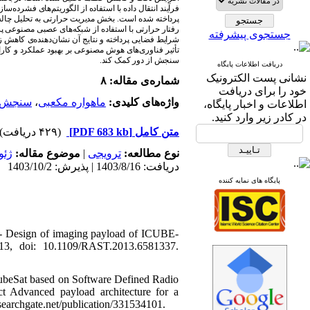
فرآیند انتقال داده با استفاده از الگوریتم‌های فشرده
بخش مدیریت حرارتی به تحلیل چالش‌
.
پرداخته شده است
رفتار حرارتی با استفاده از شبکه‌های عصبی مصنوعی 
جستجوی پیشرفته
شرایط فضایی پرداخته و نتایج آن نشان‌دهنده‌ی کاهش 
تأثیر فناوری‌های هوش مصنوعی بر بهبود عملکرد و کارایی
.
سنجش از دور کمک کند
دریافت اطلاعات پایگاه
نشانی پست الکترونیک
شماره‌ی مقاله: ۸
خود را برای دریافت
سنجش ا
،
ماهواره مکعبی
واژه‌های کلیدی:
اطلاعات و اخبار پایگاه،
در کادر زیر وارد کنید.
(۴۲۹ دریافت)
[PDF 683 kb]
متن کامل
ژئو
موضوع مقاله:
|
ترویجی
نوع مطالعه:
دریافت: 1403/8/16 | پذیرش: 1403/10/2
پایگاه های نمایه کننده
 - Design of imaging payload of ICUBE-
13, doi: 10.1109/RAST.2013.6581337.
 CubeSat based on Software Defined Radio
 Advanced payload architecture for a
searchgate.net/publication/331534101.