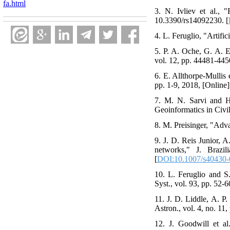
fa.html
3. N. Ivliev et al., 
10.3390/rs14092230. [
4. L. Feruglio, "Artific
5. P. A. Oche, G. A. E
vol. 12, pp. 44481-44
6. E. Allthorpe-Mullis
pp. 1-9, 2018, [Online
7. M. N. Sarvi and H
Geoinformatics in Civi
8. M. Preisinger, "Adv
9. J. D. Reis Junior, A
networks," J. Brazi
[
DOI:10.1007/s40430-
10. L. Feruglio and S.
Syst., vol. 93, pp. 52-
11. J. D. Liddle, A. P
Astron., vol. 4, no. 1
12. J. Goodwill et 