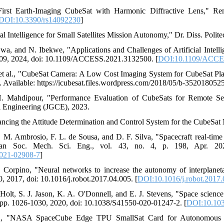
"First Earth-Imaging CubeSat with Harmonic Diffractive Lens," Re
DOI:10.3390/rs14092230
]
ial Intelligence for Small Satellites Mission Autonomy," Dr. Diss. Polite
wa, and N. Ibekwe, "Applications and Challenges of Artificial Intel
509, 2024, doi: 10.1109/ACCESS.2021.3132500. [
DOI:10.1109/ACCE
 et al., "CubeSat Camera: A Low Cost Imaging System for CubeSat Pla
]. Available: https://icubesat.files.wordpress.com/2018/05/b-352018052
. Mahdipour, "Performance Evaluation of CubeSats for Remote Sen
l Engineering (JGCE), 2023.
ancing the Attitude Determination and Control System for the CubeSa
. M. Ambrosio, F. L. de Sousa, and D. F. Silva, "Spacecraft real-time t
lian Soc. Mech. Sci. Eng., vol. 43, no. 4, p. 198, Apr. 202
021-02908-7
]
 Corpino, "Neural networks to increase the autonomy of interplaneta
60, 2017, doi: 10.1016/j.robot.2017.04.005. [
DOI:10.1016/j.robot.2017.
. Holt, S. J. Jason, K. A. O'Donnell, and E. J. Stevens, "Space scienc
1, pp. 1026-1030, 2020, doi: 10.1038/S41550-020-01247-2. [
DOI:10.103
al., "NASA SpaceCube Edge TPU SmallSat Card for Autonomous 