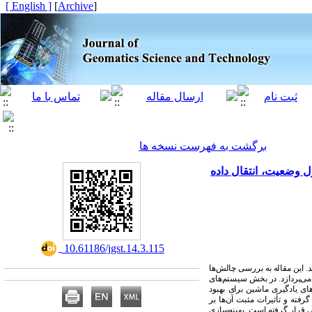
[ English ]
]
Archive
[
برگشت به فهرست نسخه ها
ل وضعیت، انتقال داده
‎ 10.61186/jgst.14.3.115
. این مقاله به بررسی چالش‌ها
در بخش سیستم‌های
.
، ‌پردازد
،  یادگیری ماشین برای بهبود
فته و تأثیرات مثبت آن‌ها بر
ی قرار گرفته است. بهینه‌سازی