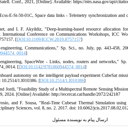
Satell. Conf., 2021, [Online]. Available: https://ntrs.nasa.gov/api/ci
 "Ecss-E-St-50-01C, Space data links - Telemetry synchronization and c
net, and I. F. Akyildiz, "Deep-learning-based resource allocation f
 International Conference on Communications Workshops, ICC Work
57157. [
DOI:10.1109/ICCW.2019.8757157
]
engineering, Communications," Sp. Sci., no. July, pp. 443-458, 2
0944574_0014
]
engineering, SpaceWire - Links, nodes, routers and networks," Sp. 
4_0014. [
DOI:10.1142/9781860944574_0014
]
Onboard autonomy on the intelligent payload experiment CubeSat mission
: 10.2514/1.I010386. [
DOI:10.2514/1.I010386
]
i and Jordi, "Feasibility Study of a Multispectral Remote Sensing Miss
, 2024. [Online] Available: http://recercat.cat/handle/2072/242187
rosio, and F. Sousa, "Real-Time Cubesat Thermal Simulation using A
iplinary Sciences, vol. 8, no. 2. 2017. doi: 10.6062/jcis.2017.08.02.012
ارسال پیام به نویسنده مسئول