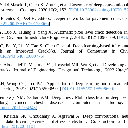
Y, Di Mascio P, Chen X, Zhu G, et al. Ensemble of deep convolutiona
asurement. Coatings. 2020;10(2):152. [
DOI:10.3390/coatings1002015
Fuentes R, Peel H, editors. Deeper networks for pavement crack det
0.22260/ISARC2017/0066
]
Y, Luo X, Huang T, Yang X. Automatic pixel‐level crack detection an
d Civil and Infrastructure Engineering. 2018;33(12):1090-109. [
DOI:
 Fei Y, Liu Y, Tao S, Chen C, et al. Deep learning-based fully au
ith an improved CrackNet. Journal of Computing in Civil 
CP.1943-5487.0000775
]
 S, Abdellatef E, Matarneh ST, Hosseini MR, Wu S, et al. Developing
cracks. Journal of Engineering, Design and Technology. 2022;20(4):
, Wang CC, Lee P-C. Application of deep learning and unmanned ae
ineering. 2021;2021(1):5598690. [
DOI:10.1155/2021/5598690
]
ennawy NM, Sarhan AM. Deep-chest: Multi-classification deep lea
ung cancer chest diseases. Computers in biology a
iomed.2021.104348
]
, Khaitan SK, Choudhary A, Agrawal A. Deep convolutional neural
ed data-driven pavement distress detection. Construction and 
ldmat.2017.09.110
]