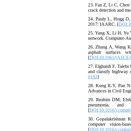
23. Fan Z, Li C, Chen 
crack detection and me
24. Pauly L, Hogg D, 
2017: IAARC. [
DOI:1
25. Yang X, Li H, Yu 
network. Computer‐Aide
26. Zhang A, Wang KC,
asphalt surfaces w
[
DOI:10.1061/(ASCE)
27. Elghaish F, Talebi
and classify highway 
0192
]
28. Kung R-Y, Pan N-H
Advances in Civil Eng
29. Ibrahim DM, Elsh
pneumonia, and l
[
DOI:10.1016/j.compb
30. Gopalakrishnan K
computer vision-bas
[
DOI:10.1016/j.conbui