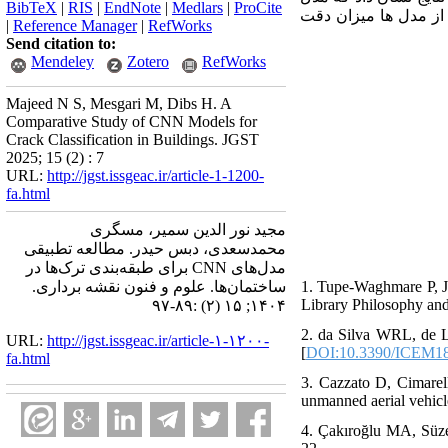
BibTeX
|
RIS
|
EndNote
|
Medlars
|
ProCite
VGG16 دقیق تر است. (98.32%)، از طرف دیگر Resnet50 ان دقت
|
Reference Manager
|
RefWorks
Send citation to:
Mendeley
Zotero
RefWorks
Majeed N S, Mesgari M, Dibs H. A
Comparative Study of CNN Models for
Crack Classification in Buildings. JGST
2025; 15 (2) : 7
URL:
http://jgst.issgeac.ir/article-1-1200-
fa.html
مجید نور الدین سمیر، مسگری
محمدسعدی، دبس حیدر. مطالعه تطبیقی ​​
مدل‌های CNN برای طبقه‌بندی ترک‌ها در
ساختمان‌ها. علوم و فنون نقشه برداری.
1. Tupe-Waghmare P, J
Library Philosophy and
۱۴۰۴; ۱۵ (۲) :۸۹-۹۷
2. da Silva WRL, de Lu
URL:
http://jgst.issgeac.ir/article-۱-۱۲۰۰-
[
DOI:10.3390/ICEM1
fa.html
3. Cazzato D, Cimarel
unmanned aerial vehicle
4. Çakıroğlu MA, Süzen