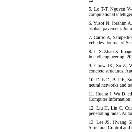
22.
5. Le T-T, Nguyen V-H
computational intellig
6. Yusof N, Ibrahim A,
asphalt pavement. Jour
7. Carrio A, Sampedro
vehicles. Journal of S
8. Li S, Zhao X. Image
in civil engineering. 
9. Chow JK, Su Z, Wu 
concrete structures. A
10. Dais D, Bal IE, Sm
neural networks and tr
11. Huang J, Wu D, ed
Computer Information 
12. Liu H, Lin C, Cui 
penetrating radar. Aut
13. Lee JS, Hwang SH,
Structural Control and