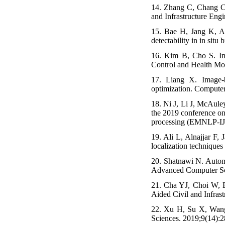
14. Zhang C, Chang Cc
and Infrastructure Eng
15. Bae H, Jang K, An
detectability in in sit
16. Kim B, Cho S. Ima
Control and Health Mon
17. Liang X. Image‐b
optimization. Computer
18. Ni J, Li J, McAuley
the 2019 conference on 
processing (EMNLP-IJ
19. Ali L, Alnajjar F
localization techniques
20. Shatnawi N. Automa
Advanced Computer Sci
21. Cha YJ, Choi W, B
Aided Civil and Infras
22. Xu H, Su X, Wang 
Sciences. 2019;9(14):2