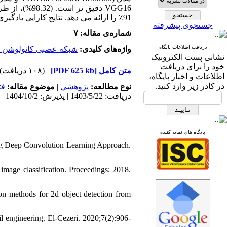
91٪ را ارائه می دهد. نتایج کارایی یادگیری عمیق را در تشخیص سریع و دقیق و طبقه بندی ترک ها نشان داد.
جستجوی پیشرفته
شماره‌ی مقاله: ۷
دریافت اطلاعات پایگاه
واژه‌های کلیدی:
شبکه عصبی کانولوشن (CNN)
نشانی پست الکترونیک
خود را برای دریافت
(۱۰۸ دریافت)
[PDF 625 kb]
متن کامل
اطلاعات و اخبار پایگاه،
در کادر زیر وارد کنید.
فت
موضوع مقاله:
|
پژوهشي
نوع مطالعه:
دریافت: 1403/5/22 | پذیرش: 1404/10/2
پایگاه های نمایه کننده
ng Deep Convolution Learning Approach.
image classification. Proceedings; 2018.
n methods for 2d object detection from
l engineering. El-Cezeri. 2020;7(2):906-