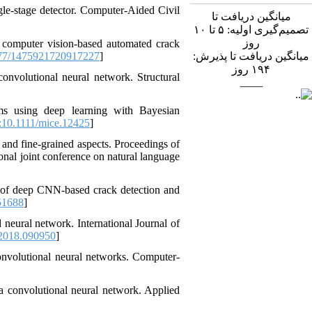
le‐stage detector. Computer‐Aided Civil
میانگین دریافت تا
تصمیم‌گیری اولیه: ۵ تا ۱۰
روز
 computer vision-based automated crack
77/1475921720917227
]
میانگین دریافت تا پذیرش:
روز
۱۹۴
nvolutional neural network. Structural
____
ems using deep learning with Bayesian
10.1111/mice.12425
]
 and fine-grained aspects. Proceedings of
onal joint conference on natural language
 of deep CNN-based crack detection and
51688
]
neural network. International Journal of
2018.090950
]
nvolutional neural networks. Computer‐
 convolutional neural network. Applied