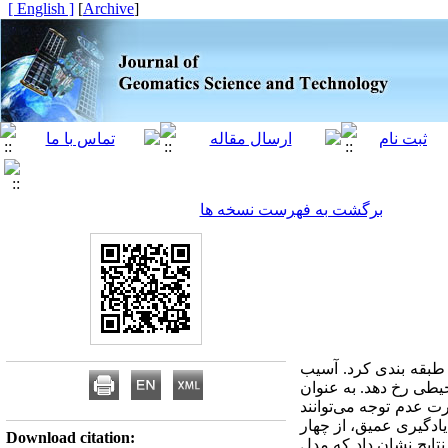
[ English ]
]
Archive
[
برگشت به فهرست نسخه ها
 طبقه بندی کرد. آسیب
یطی رخ دهد. به عنوان
رت عدم توجه می‌توانند
یادگیری عمیق، از چهار
Download citation:
مدل (VGG16، Alexnet، Resnet50 صلاح