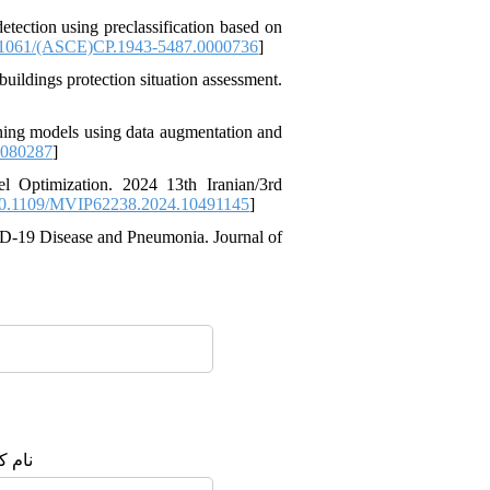
ection using preclassification based on
1061/(ASCE)CP.1943-5487.0000736
]
ildings protection situation assessment.
ng models using data augmentation and
5080287
]
 Optimization. 2024 13th Iranian/3rd
0.1109/MVIP62238.2024.10491145
]
D-19 Disease and Pneumonia. Journal of
نام :