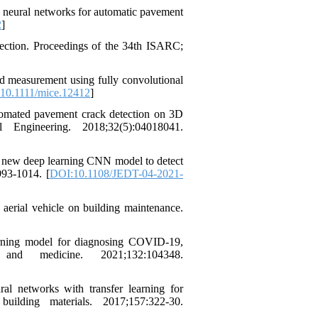
l neural networks for automatic pavement
2
]
ection. Proceedings of the 34th ISARC;
d measurement using fully convolutional
10.1111/mice.12412
]
tomated pavement crack detection on 3D
Engineering. 2018;32(5):04018041.
 a new deep learning CNN model to detect
993-1014. [
DOI:10.1108/JEDT-04-2021-
rial vehicle on building maintenance.
rning model for diagnosing COVID-19,
nd medicine. 2021;132:104348.
 networks with transfer learning for
building materials. 2017;157:322-30.