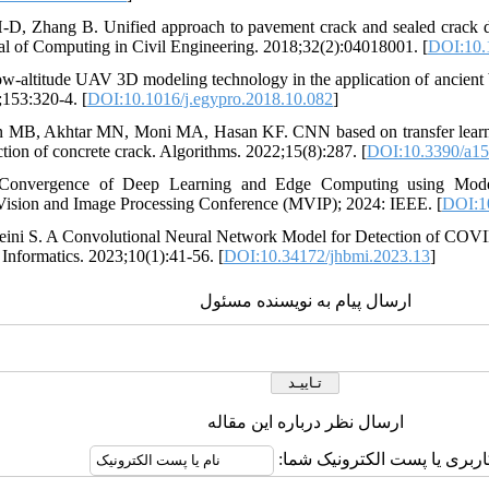
D, Zhang B. Unified approach to pavement crack and sealed crack det
rnal of Computing in Civil Engineering. 2018;32(2):04018001. [
DOI:10.
-altitude UAV 3D modeling technology in the application of ancient bu
153:320-4. [
DOI:10.1016/j.egypro.2018.10.082
]
n MB, Akhtar MN, Moni MA, Hasan KF. CNN based on transfer learni
ction of concrete crack. Algorithms. 2022;15(8):287. [
DOI:10.3390/a1
r Convergence of Deep Learning and Edge Computing using Model
 Vision and Image Processing Conference (MVIP); 2024: IEEE. [
DOI:1
ini S. A Convolutional Neural Network Model for Detection of COVI
Informatics. 2023;10(1):41-56. [
DOI:10.34172/jhbmi.2023.13
]
ارسال پیام به نویسنده مسئول
ارسال نظر درباره این مقاله
کاربری یا پست الکترونیک شما