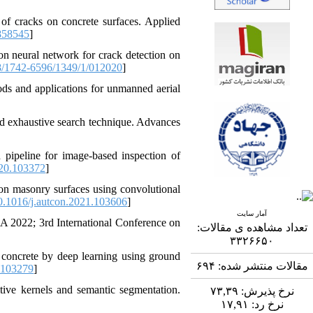
f cracks on concrete surfaces. Applied
858545
]
on neural network for crack detection on
/1742-6596/1349/1/012020
]
s and applications for unmanned aerial
nd exhaustive search technique. Advances
 pipeline for image-based inspection of
020.103372
]
 on masonry surfaces using convolutional
.1016/j.autcon.2021.103606
]
آمار سایت
A 2022; 3rd International Conference on
تعداد مشاهده ی مقالات:
۳۳۲۶۶۵۰
 concrete by deep learning using ground
۶۹۴
مقالات منتشر شده:
.103279
]
ive kernels and semantic segmentation.
۷۳,۳۹
نرخ پذیرش:
۱۷,۹۱
نرخ رد: