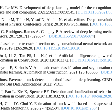
, Le MV. Development of deep learning model for the recognition o
ence and soft computing. 2021;2021(1):8858545. [
DOI:10.1155/2021/8
 Noor M, Tahir N, Yusof N, Abidin N, et al., editors. Deep convoluti
nal of Physics: Conference Series; 2019: IOP Publishing. [
DOI:10.1088
 C, Rodriguez-Ramos A, Campoy P. A review of deep learning method
ensors. 2017;2017(1):3296874. [
DOI:10.1155/2017/3296874
]
‐based concrete crack detection using convolutional neural network a
2019;2019(1):6520620. [
DOI:10.1155/2019/6520620
]
J, Li Z, Tan PS, Liu K-f, et al. Artificial intelligence-empowered
utomation in Construction. 2020;120:103372. [
DOI:10.1016/j.autcon.2
yrou E, Sarhosis V. Automatic crack classification and segmentation
ansfer learning. Automation in Construction. 2021;125:103606. [
DOI:10
itors. Pavement crack detection method based on deep learning. CIBD
and Big Data Applications; 2022: VDE.
J, Fan L, Xie X, Spencer BF. Detection and localization of rebar in
omation in construction. 2020;118:103279. [
DOI:10.1016/j.autcon.2020
 Choi IY, Choi Y. Estimation of crack width based on shape‐sensit
 Health Monitoring. 2020;27(4):e2504. [
DOI:10.1002/stc.2504
]