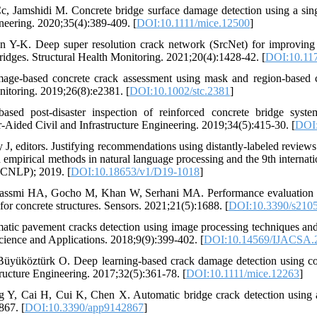
, Jamshidi M. Concrete bridge surface damage detection using a sing
ineering. 2020;35(4):389-409. [
DOI:10.1111/mice.12500
]
 Y-K. Deep super resolution crack network (SrcNet) for improving
u bridges. Structural Health Monitoring. 2021;20(4):1428-42. [
DOI:10.11
ge‐based concrete crack assessment using mask and region‐based co
itoring. 2019;26(8):e2381. [
DOI:10.1002/stc.2381
]
ased post‐disaster inspection of reinforced concrete bridge syst
‐Aided Civil and Infrastructure Engineering. 2019;34(5):415-30. [
DOI:
 J, editors. Justifying recommendations using distantly-labeled reviews
empirical methods in natural language processing and the 9th internati
CNLP); 2019. [
DOI:10.18653/v1/D19-1018
]
, Jassmi HA, Gocho M, Khan W, Serhani MA. Performance evaluation
 for concrete structures. Sensors. 2021;21(5):1688. [
DOI:10.3390/s210
tic pavement cracks detection using image processing techniques and 
ence and Applications. 2018;9(9):399-402. [
DOI:10.14569/IJACSA.
üyüköztürk O. Deep learning‐based crack damage detection using co
tructure Engineering. 2017;32(5):361-78. [
DOI:10.1111/mice.12263
]
Y, Cai H, Cui K, Chen X. Automatic bridge crack detection using a
867. [
DOI:10.3390/app9142867
]