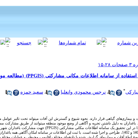
پایش آ (PPGIS) (مطالعه موردی: شهر استهبان در
*
سعید حمزه
،
نرجس محمودی وانعلیا
،
یارکی
 و بیماری‌های گیاهی قرار دارند. نحوه شیوع و گسترش این آفات می­تواند تحت تاثیر عوامل
 باغداران به دلیل داشتن تجربه و آگاهی از وضع موجود منطقه می
توانند از طریق مشارکت مس
جهت مشارکت باغداران شهرستا
PPGIS
د. لذا در این تحقیق یک سامانه اطلاعات مکانی مشارکتی
های زراعی 1401 و 1402، طراحی و اجرا شده است. با ثبت این اطلاعات در سامانه امکان آگاهی همه با
 انواع آفات و بیماری
های گزارش شده با داده
های مختلف اقلیمی، محیطی و عملیات مختلف با