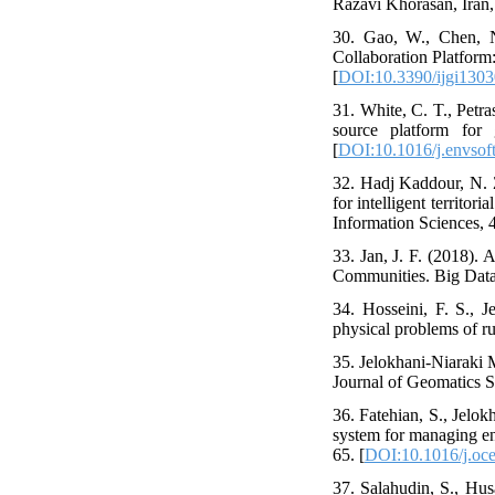
Razavi Khorasan, Iran, 
30. Gao, W., Chen, N
Collaboration Platform
[
DOI:10.3390/ijgi130
31. White, C. T., Petr
source platform for
[
DOI:10.1016/j.envsof
32. Hadj Kaddour, N. 
for intelligent territ
Information Sciences, 
33. Jan, J. F. (2018).
Communities. Big Data 
34. Hosseini, F. S., 
physical problems of ru
35. Jelokhani-Niaraki 
Journal of Geomatics S
36. Fatehian, S., Jelo
system for managing en
65. [
DOI:10.1016/j.oc
37. Salahudin, S., Hu