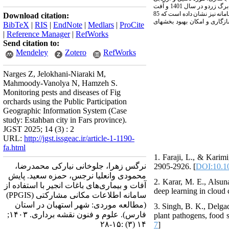
نشان داد که به دلیل تغییر شرایط اقلیمی و عملکرد باغداران در هر سال، آفت کنه انجیر و بیماری برگ زردو در سال 1401 و آفت
اند. ارزیابی کاربرپسندی سامانه نیز نشان داده است که 85
Download citation:
های
BibTeX
|
RIS
|
EndNote
|
Medlars
|
ProCite
|
Reference Manager
|
RefWorks
Send citation to:
Mendeley
Zotero
RefWorks
Narges Z, Jelokhani-Niaraki M,
Mahmoody-Vanolya N, Hamzeh S.
Monitoring pests and diseases of Fig
orchards using the Public Participation
Geographic Information System (Case
study: Estahban city in Fars province).
JGST 2025; 14 (3) : 2
URL:
http://jgst.issgeac.ir/article-1-1190-
fa.html
1. Faraji, L., & Karim
نرگس زهرا، جلوخانی نیارکی محمدرضا،
2905-2926. [
DOI:10.1
محمودی وانعلیا نرجس، حمزه سعید. پایش
2. Karar, M. E., Alsuna
آفات و بیماری‌های باغات انجیر با استفاده از
deep learning in cloud
سامانه اطلاعات مکانی مشارکتی (PPGIS)
(مطالعه موردی: شهر استهبان در استان
3. Singh, B. K., Delgad
فارس). علوم و فنون نقشه برداری. ۱۴۰۳;
plant pathogens, food 
۱۴ (۳) :۱۵-۲۸
7
]