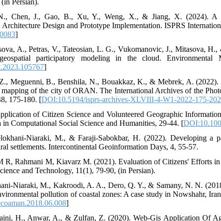
(in Persian).
., Chen, J., Gao, B., Xu, Y., Weng, X., & Jiang, X. (2024). A
: Architecture Design and Prototype Implementation. ISPRS Internationa
30083
]
asova, A., Petras, V., Tateosian, L. G., Vukomanovic, J., Mitasova, H
 geospatial participatory modeling in the cloud. Environmenta
t.2023.105767
]
Z., Meguenni, B., Benshila, N., Bouakkaz, K., & Mebrek, A. (2022). 
orial mapping of the city of ORAN. The International Archives of the P
48, 175-180. [
DOI:10.5194/isprs-archives-XLVIII-4-W1-2022-175-20
 Application of Citizen Science and Volunteered Geographic Informat
in Computational Social Science and Humanities, 29-44. [
DOI:10.100
Jelokhani-Niaraki, M., & Faraji-Sabokbar, H. (2022). Developing a 
ral settlements. Intercontinental Geoinformation Days, 4, 55-57.
M R, Rahmani M, Kiavarz M. (2021). Evaluation of Citizens' Efforts in 
cience and Technology, 11(1), 79-90, (in Persian).
khani-Niaraki, M., Kakroodi, A. A., Dero, Q. Y., & Samany, N. N. (201
vironmental pollution of coastal zones: A case study in Nowshahr, Ir
ecoaman.2018.06.008
]
saini, H., Anwar, A., & Zulfan, Z. (2020). Web-Gis Application Of 