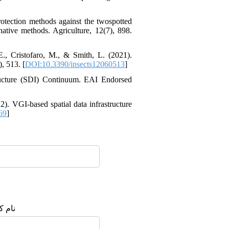
tection methods against the twospotted
native methods. Agriculture, 12(7), 898.
 E., Cristofaro, M., & Smith, L. (2021).
, 513. [
DOI:10.3390/insects12060513
]
tructure (SDI) Continuum. EAI Endorsed
). VGI-based spatial data infrastructure
69
]
نام :