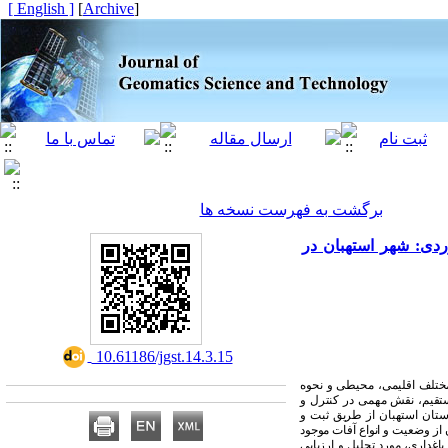
[ English ]
]
Archive
[
برگشت به فهرست نسخه ها
فات و بیماری‌های باغات انجیر با استفاده از سامانه اطلاعات مکانی مشارکتی
‎ 10.61186/jgst.14.3.15
 مختلف اقلیمی، محیطی و نحوه
تقیم، نقش مهمی در کنترل و
) ن استهبان از طریق ثبت و
غداران از وضعیت و انواع آفات موجود
غداری، مورد تحلیل و ارزیابی