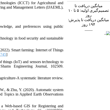
hnologies (ICCT) for Agricultural and
میانگین دریافت تا
eering and Management Letters (IJAEML),
تصمیم‌گیری اولیه: ۵ تا ۱۰
روز
میانگین دریافت تا پذیرش:
روز
۱۹۴
wledge, and preferences using public
____
chnology in food security and sustainable
2022). Smart farming: Internet of Things
1745
]
of things (IoT) and sensors technology to
n Shams Engineering Journal, 102509.
griculture-A systematic literature review.
, W., & Zhu, Y. (2020). Automatic system
ted Topics in Applied Earth Observations
f a Web-based GIS for Registering and