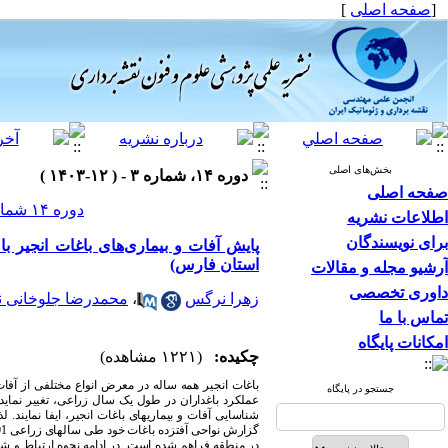
]
صفحه اصلی
[
بخش‌های اصلی
دوره ۱۴، شماره ۳ - ( ۱۲-۱۴۰۳ )
صفحه اصلی
دوره ۱۴ شماره ۳ صفحات ۲۸-۱۵
اطلاعات نشریه
برای نویسندگان
استان فارس)
آرشیو مجله و مقالات
داوری تخصصی
محمدرضا جلوخانی ن
،
زهرا نرگس
تماس با ما
امکانات پایگاه
چکیده:
(۱۲۲۱ مشاهده)
باغات انجیر همه ساله در معرض انواع مختلفی از آفات
جستجو در پایگاه
عملکرد باغداران در طول یک سال زراعی، تغییر نماید.
شناسایی آفات و بیماری
های باغات انجیر، ایفا نماین (
گزارش نواحی آفت
زده باغات خود طی سال
در منطقه فراهم شده است. در ادامه نحوه ارتباط و شیوع