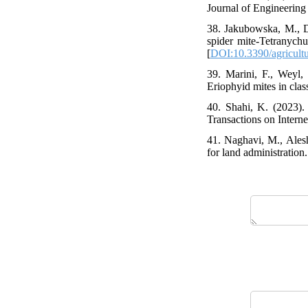
Journal of Engineering 
38. Jakubowska, M., D
spider mite-Tetranychu
[
DOI:10.3390/agricult
39. Marini, F., Weyl, 
Eriophyid mites in clas
40. Shahi, K. (2023).
Transactions on Internet
41. Naghavi, M., Alesh
for land administration