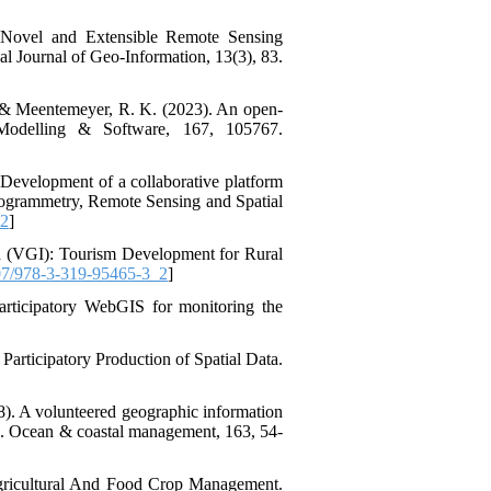
 Novel and Extensible Remote Sensing
l Journal of Geo-Information, 13(3), 83.
., & Meentemeyer, R. K. (2023). An open-
l Modelling & Software, 167, 105767.
Development of a collaborative platform
hotogrammetry, Remote Sensing and Spatial
22
]
ion (VGI): Tourism Development for Rural
7/978-3-319-95465-3_2
]
participatory WebGIS for monitoring the
Participatory Production of Spatial Data.
8). A volunteered geographic information
an. Ocean & coastal management, 163, 54-
Agricultural And Food Crop Management.