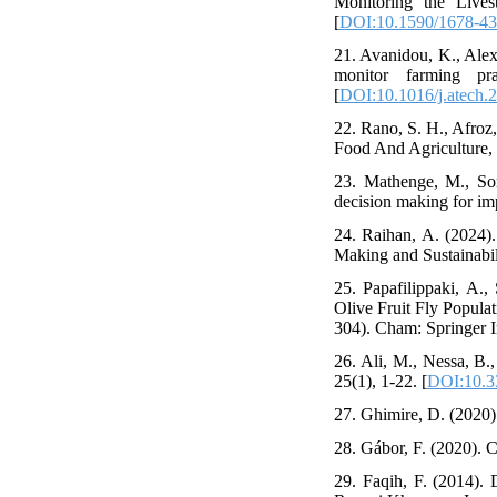
Monitoring the Live
[
DOI:10.1590/1678-4
21. Avanidou, K., Alex
monitor farming pr
[
DOI:10.1016/j.atech.
22. Rano, S. H., Afroz
Food And Agriculture, 
23. Mathenge, M., Son
decision making for imp
24. Raihan, A. (2024)
Making and Sustainabili
25. Papafilippaki, A.
Olive Fruit Fly Popula
304). Cham: Springer In
26. Ali, M., Nessa, B.
25(1), 1-22. [
DOI:10.3
27. Ghimire, D. (2020
28. Gábor, F. (2020). C
29. Faqih, F. (2014). 