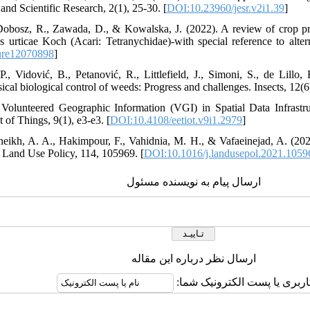
and Scientific Research, 2(1), 25-30. [
DOI:10.23960/jesr.v2i1.39
]
obosz, R., Zawada, D., & Kowalska, J. (2022). A review of crop pro
s urticae Koch (Acari: Tetranychidae)-with special reference to alter
ure12070898
]
P., Vidović, B., Petanović, R., Littlefield, J., Simoni, S., de Lillo,
sical biological control of weeds: Progress and challenges. Insects, 12(6)
 Volunteered Geographic Information (VGI) in Spatial Data Infras
 of Things, 9(1), e3-e3. [
DOI:10.4108/eetiot.v9i1.2979
]
eikh, A. A., Hakimpour, F., Vahidnia, M. H., & Vafaeinejad, A. (2022
. Land Use Policy, 114, 105969. [
DOI:10.1016/j.landusepol.2021.1059
ارسال پیام به نویسنده مسئول
ارسال نظر درباره این مقاله
کاربری یا پست الکترونیک شما