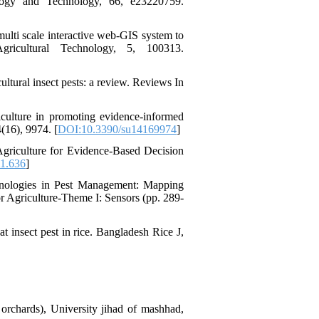
ology and Technology, 66, e23220759.
ulti scale interactive web-GIS system to
ricultural Technology, 5, 100313.
tural insect pests: a review. Reviews In
culture in promoting evidence-informed
4(16), 9974. [
DOI:10.3390/su14169974
]
griculture for Evidence-Based Decision
i1.636
]
chnologies in Pest Management: Mapping
r Agriculture-Theme I: Sensors (pp. 289-
 insect pest in rice. Bangladesh Rice J,
g orchards), University jihad of mashhad,