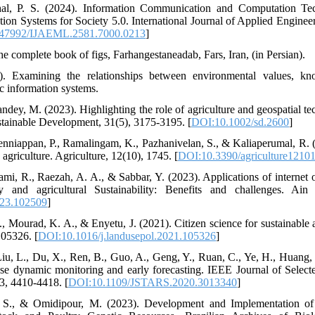
hal, P. S. (2024). Information Communication and Computation Tec
ion Systems for Society 5.0. International Journal of Applied Engin
47992/IJAEML.2581.7000.0213
]
he complete book of figs, Farhangestaneadab, Fars, Iran, (in Persian).
. Examining the relationships between environmental values, kno
c information systems.
ndey, M. (2023). Highlighting the role of agriculture and geospatial te
tainable Development, 31(5), 3175-3195. [
DOI:10.1002/sd.2600
]
nniappan, P., Ramalingam, K., Pazhanivelan, S., & Kaliaperumal, R. (
 agriculture. Agriculture, 12(10), 1745. [
DOI:10.3390/agriculture1210
ami, R., Raezah, A. A., & Sabbar, Y. (2023). Applications of internet 
ty and agricultural Sustainability: Benefits and challenges. Ai
023.102509
]
., Mourad, K. A., & Enyetu, J. (2021). Citizen science for sustainable a
105326. [
DOI:10.1016/j.landusepol.2021.105326
]
Liu, L., Du, X., Ren, B., Guo, A., Geng, Y., Ruan, C., Ye, H., Huang
ase dynamic monitoring and early forecasting. IEEE Journal of Selec
3, 4410-4418. [
DOI:10.1109/JSTARS.2020.3013340
]
i, S., & Omidipour, M. (2023). Development and Implementation o