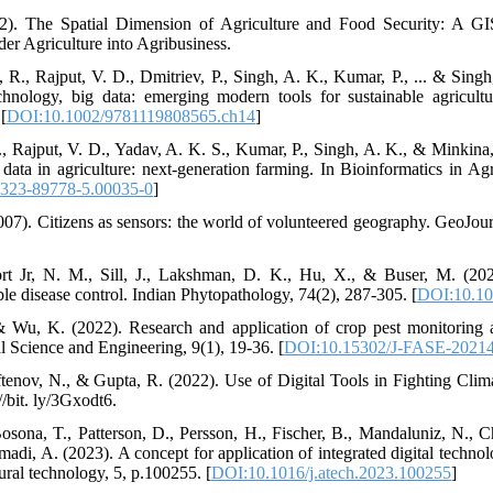
). The Spatial Dimension of Agriculture and Food Security: A GIS
der Agriculture into Agribusiness.
 R., Rajput, V. D., Dmitriev, P., Singh, A. K., Kumar, P., ... & Singh,
echnology, big data: emerging modern tools for sustainable agricult
[
DOI:10.1002/9781119808565.ch14
]
, Rajput, V. D., Yadav, A. K. S., Kumar, P., Singh, A. K., & Minkina, T
 data in agriculture: next-generation farming. In Bioinformatics in Ag
323-89778-5.00035-0
]
007). Citizens as sensors: the world of volunteered geography. GeoJour
ort Jr, N. M., Sill, J., Lakshman, D. K., Hu, X., & Buser, M. (2021
ble disease control. Indian Phytopathology, 74(2), 287-305. [
DOI:10.10
& Wu, K. (2022). Research and application of crop pest monitoring 
al Science and Engineering, 9(1), 19-36. [
DOI:10.15302/J-FASE-2021
tenov, N., & Gupta, R. (2022). Use of Digital Tools in Fighting Cli
//bit. ly/3Gxodt6.
osona, T., Patterson, D., Persson, H., Fischer, B., Mandaluniz, N., Ch
madi, A. (2023). A concept for application of integrated digital technol
ural technology, 5, p.100255. [
DOI:10.1016/j.atech.2023.100255
]