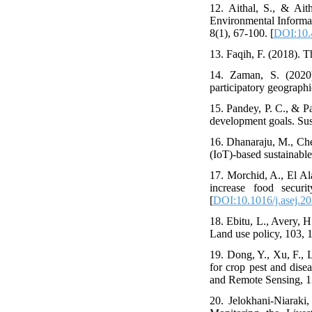
12. Aithal, S., & Ait
Environmental Informat
8(1), 67-100. [
DOI:10.
13. Faqih, F. (2018). T
14. Zaman, S. (2020)
participatory geographi
15. Pandey, P. C., & Pa
development goals. Sus
16. Dhanaraju, M., Che
(IoT)-based sustainable
17. Morchid, A., El Al
increase food securi
[
DOI:10.1016/j.asej.2
18. Ebitu, L., Avery, H
Land use policy, 103, 
19. Dong, Y., Xu, F., 
for crop pest and dise
and Remote Sensing, 1
20. Jelokhani-Niarak