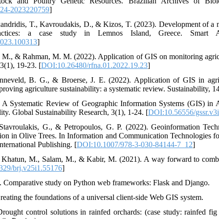
stock and Poultry Genetic Resources. Brazilian Archives of Bi
324-2023220759
]
andridis, T., Kavroudakis, D., & Kizos, T. (2023). Development of a m
actices: a case study in Lemnos Island, Greece. Smart Ag
2023.100313
]
, M., & Rahman, M. M. (2022). Application of GIS on monitoring agricul
3(1), 19-23. [
DOI:10.26480/rfna.01.2022.19.23
]
neveld, B. G., & Broerse, J. E. (2022). Application of GIS in agri
roving agriculture sustainability: a systematic review. Sustainability, 1
. A Systematic Review of Geographic Information Systems (GIS) in A
ty. Global Sustainability Research, 3(1), 1-24. [
DOI:10.56556/gssr.v3
, Stavroulakis, G., & Petropoulos, G. P. (2022). Geoinformation Te
tion in Olive Trees. In Information and Communication Technologies fo
ternational Publishing. [
DOI:10.1007/978-3-030-84144-7_12
]
, Khatun, M., Salam, M., & Kabir, M. (2021). A way forward to combat
329/brj.v25i1.55176
]
). Comparative study on Python web frameworks: Flask and Django.
reating the foundations of a universal client-side Web GIS system.
Drought control solutions in rainfed orchards: (case study: rainfed fi