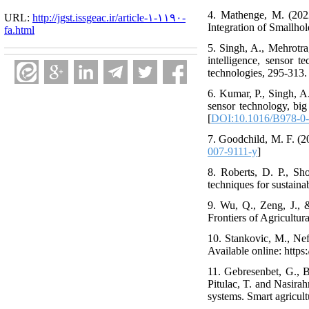
4. Mathenge, M. (2022
URL:
http://jgst.issgeac.ir/article-۱-۱۱۹۰-
Integration of Smallhol
fa.html
5. Singh, A., Mehrotra,
intelligence, sensor t
technologies, 295-313. 
6. Kumar, P., Singh, A.
sensor technology, big
[
DOI:10.1016/B978-0-
7. Goodchild, M. F. (2
007-9111-y
]
8. Roberts, D. P., Sh
techniques for sustaina
9. Wu, Q., Zeng, J., 
Frontiers of Agricultur
10. Stankovic, M., Nef
Available online: https:
11. Gebresenbet, G., B
Pitulac, T. and Nasirah
systems. Smart agricult