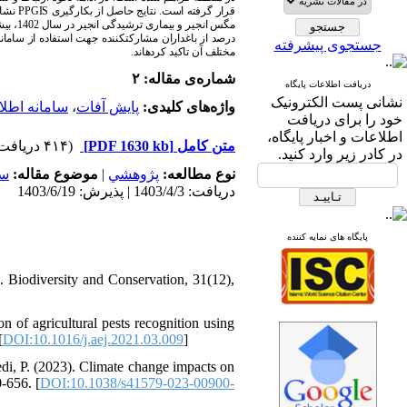
PPGIS
قرار گرفته است. نتایج حاصل از بکارگیری
مگس انجیر و بیماری ترشیدگی انجیر در سال 1402، بیشترین جمعیت آفات و بیماری
درصد از باغداران مشارکت­کننده جهت استفاده از سامانه
جستجوی پیشرفته
مختلف آن تاکید کرده
اند.
شماره‌ی مقاله: ۲
دریافت اطلاعات پایگاه
نشانی پست الکترونیک
سامانه اطل
،
پایش آفات
واژه‌های کلیدی:
خود را برای دریافت
اطلاعات و اخبار پایگاه،
(۴۱۴ دریافت)
[PDF 1630 kb]
متن کامل
در کادر زیر وارد کنید.
سا
موضوع مقاله:
|
پژوهشي
نوع مطالعه:
دریافت: 1403/4/3 | پذیرش: 1403/6/19
پایگاه های نمایه کننده
s. Biodiversity and Conservation, 31(12),
n of agricultural pests recognition using
[
DOI:10.1016/j.aej.2021.03.009
]
edi, P. (2023). Climate change impacts on
-656. [
DOI:10.1038/s41579-023-00900-