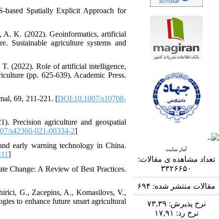
-based Spatially Explicit Approach for
 A. K. (2022). Geoinformatics, artificial
ure. Sustainable agriculture systems and
. (2022). Role of artificial intelligence,
riculture (pp. 625-639). Academic Press.
nal, 69, 211-221. [
DOI:10.1007/s10708-
). Precision agriculture and geospatial
07/s42360-021-00334-2
]
and early warning technology in China.
آمار سایت
411
]
تعداد مشاهده ی مقالات:
۳۳۲۶۶۵۰
mate Change: A Review of Best Practices.
۶۹۴
مقالات منتشر شده:
irici, G., Zacepins, A., Komasilovs, V.,
ogies to enhance future smart agricultural
۷۳,۳۹
نرخ پذیرش:
۱۷,۹۱
نرخ رد: