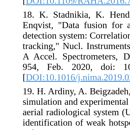
[
DOI:10.1109/
18. K. Stadnik
Enqvist, "Data 
detection syste
tracking," Nucl
A Accel. Spect
954, Feb. 202
[
DOI:10.1016/j
19. H. Ardiny,
simulation and 
aerial radiolog
identification o