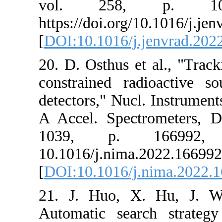
vol. 258
https://doi.org
[
DOI:10.1016/j
20. D. Osthus e
constrained r
detectors," Nuc
A Accel. Spect
1039, p. 
10.1016/j.nima
[
DOI:10.1016/j
21. J. Huo, 
Automatic sear