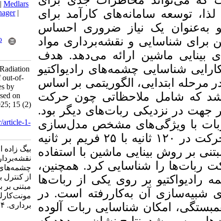
 مخاطرات جدی برای
BibTeX
|
RIS
|
EndNote
|
Medlars
نه‌های کارآمد برای
|
ProCite
|
Reference Manager
|
RefWorks
 نیاز ضروری احساس
Send citation to:
Mendeley
Zotero
و نقشه‌برداری مواد
RefWorks
ن ارائه می‌دهد. هدف
شمه‌های رادیواکتیو
Beigzadeh A, Ardiny H. Radiation
mapping and detection of out-of-
، الگوریتمی بر اساس
control radioactive sources by
لاحظاتی چون حرکت
developing algorithms based on
machine vision. JGST 2025; 15 (2)
 ربات‌های دیگر بود
: 5
URL:
http://jgst.issgeac.ir/article-1-
ای مشخص مدل‌سازی
1176-fa.html
فریم بر ثانیه
۲۵
ه با
بیگ زاده امیرمحمد، اردینی هادی.
یی ماشین با استفاده
نقشه‌برداری مسیر و کشف
، سایی کرد. همچنین
چشمه‌های رادیواکتیو متحرک خارج
از کنترل با توسعه الگوریتم‌های
روی یکی از ربات‌ها
مبتنی بر بینایی ماشین و مدل
به‌کاررفته است. در
مونت‌کارلو. علوم و فنون نقشه
 شناسایی ربات آلوده
برداری. ۱۴۰۴; ۱۵ (۲) :۶۱-۷۴