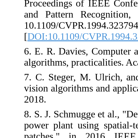
Proceedings of
and Pattern R
10.1109/CVPR.
[
DOI:10.1109/
6. E. R. Davies
algorithms, prac
7. C. Steger, 
vision algorith
2018.
8. S. J. Schmugg
power plant us
patches," in