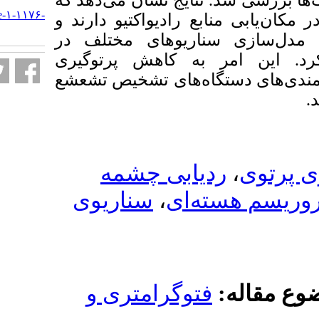
نتایج نشان می‌دهد که
URL:
http://jgst.issgeac.ir/article-۱-۱۱۷۶-
 رادیواکتیو دارند و
fa.html
اریوهای مختلف در
به کاهش پرتوگیری
اه‌های تشخیص تشعشع
ابی چشمه
سناریوی
،
‌ای
وگرامتری و