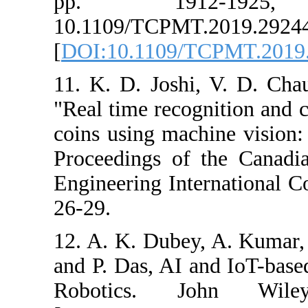
pp. 191
10.1109/TCPMT
[
DOI:10.1109/
11. K. D. Josh
"Real time reco
coins using mac
Proceedings of
Engineering In
26-29.
12. A. K. Dube
and P. Das, AI 
Robotics.