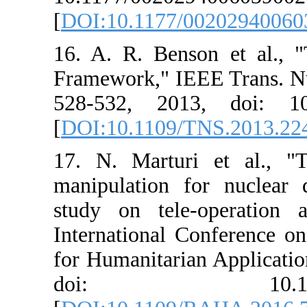
[
DOI:10.1177/
16. A. R. Ben
Framework," IEE
528-532, 201
[
DOI:10.1109/
17. N. Martur
manipulation f
study on tele
International 
for Humanitari
doi: 10.