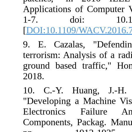
Applications o
1-7. doi: 
[
DOI:10.1109/
9. E. Cazalas
terrorism: Anal
ground based t
2018.
10. C.-Y. Hu
"Developing a 
Electronics 
Components, Pa