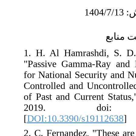
1. H. Al Hamr
"Passive Gamm
for National Se
Controlled and
of Past and Cur
2019. do
[
DOI:10.3390/
2. C. Fernandez