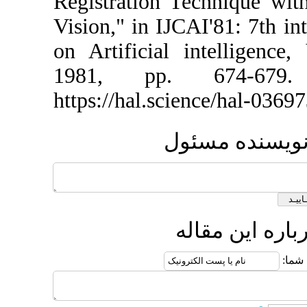
Registration T
Vision," in IJCA
on Artificial 
1981, pp. 6
https://hal.sci
ئول
ه