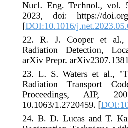
Nucl. Eng. Tec
2023, doi: htt
[
DOI:10.1016/j.
22. R. J. Coo
Radiation Dete
arXiv Prepr. ar
23. L. S. Wat
Radiation Tr
Proceedings
10.1063/1.2720
24. B. D. Luca