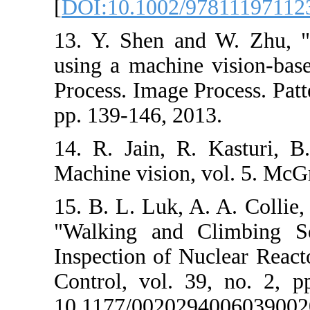
[
DOI:10.1002/
13. Y. Shen an
using a machine
Process. Image P
pp. 139-146, 20
14. R. Jain, R
Machine vision,
15. B. L. Luk, 
"Walking and 
Inspection of N
Control, vol. 
10.1177/00202