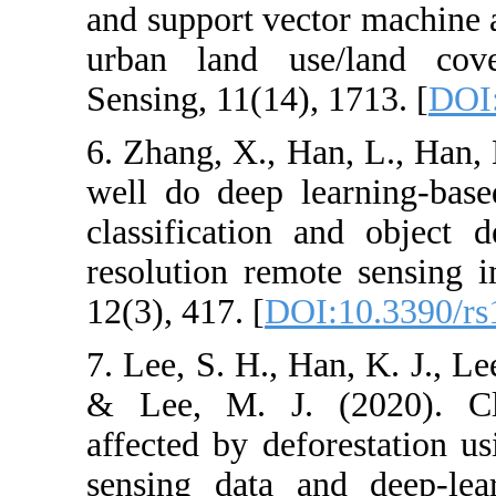
and support vec
urban land us
Sensing, 11(14)
6. Zhang, X., H
well do deep l
classification
resolution rem
12(3), 417. [
DO
7. Lee, S. H., H
& Lee, M. J. 
affected by def
sensing data a