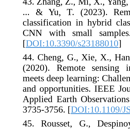
43. Zhang, Z., M
... & Yu, T. 
classification 
CNN with smal
[
DOI:10.3390/
44. Cheng, G., 
(2020). Remote
meets deep lear
and opportuniti
Applied Earth 
3735-3756. [
DO
45. Rousset, 