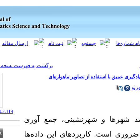
[ English ]
]
Archive
[
برگشت به فهرست نسخه ها
تصاویر ماهواره‌ای
‎ 10.61186/jgst.14.2.119
نشینی، جمع آوری
اربردهای این داده‌ها