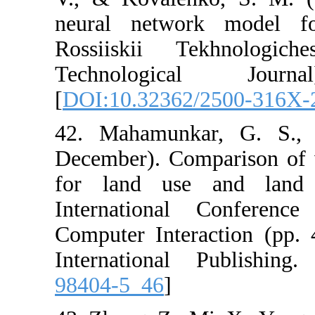
neural networ
Rossiiskii T
Technologi
[
DOI:10.32362
42. Mahamunk
December). Co
for land use 
Internationa
Computer Inter
International 
98404-5_46
]