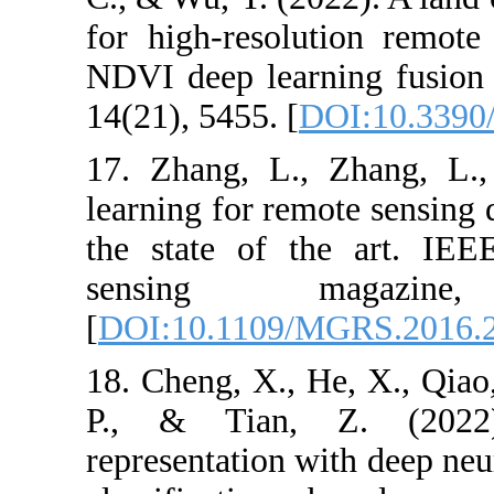
for high-resol
NDVI deep lear
14(21), 5455. [
17. Zhang, L.
learning for rem
the state of 
sensing 
[
DOI:10.1109/
18. Cheng, X., 
P., & Tian, 
representation 