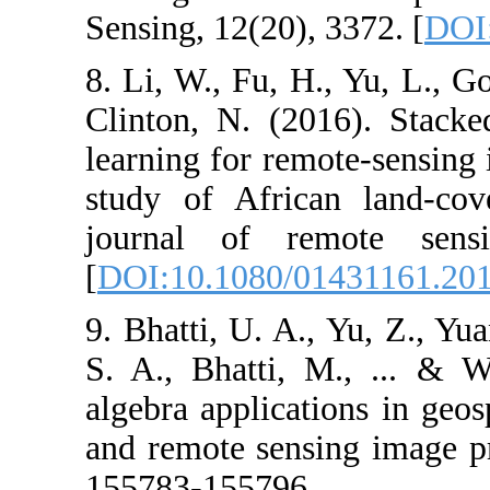
Sensing, 12(20)
8. Li, W., Fu, H
Clinton, N. (2
learning for rem
study of Afric
journal of r
[
DOI:10.1080/
9. Bhatti, U. A
S. A., Bhatti,
algebra applicat
and remote sen
155783-155796