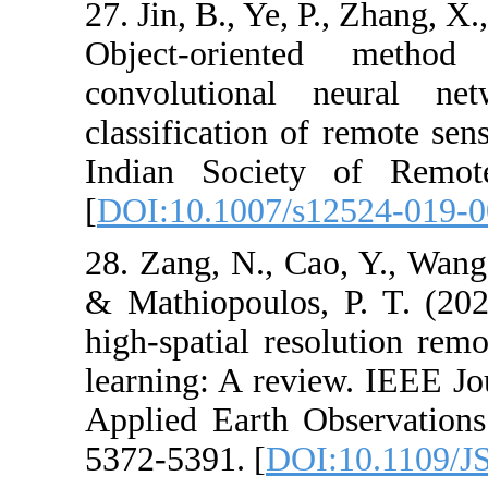
27. Jin, B., Ye,
Object-orie
convolutional
classification 
Indian Societ
[
DOI:10.1007/
28. Zang, N., C
& Mathiopoulos
high-spatial re
learning: A rev
Applied Earth 
5372-5391. [
DO