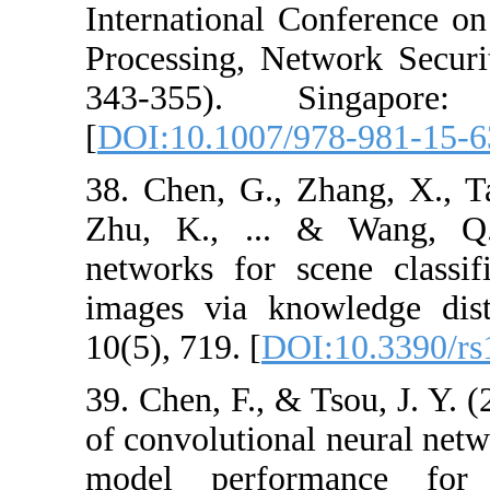
International 
Processing, Ne
343-355). S
[
DOI:10.1007/
38. Chen, G., Z
Zhu, K., ... 
networks for s
images via kno
10(5), 719. [
DO
39. Chen, F., & 
of convolutional
model perfor