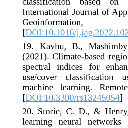
classificatio
International J
Geoinfor
[
DOI:10.1016/j
19. Kavhu, B
(2021). Climate
spectral indic
use/cover cla
machine learn
[
DOI:10.3390/
20. Storie, C.
learning neur