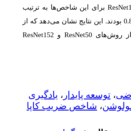
ن شاخص‌ها به ترتیب
یج نشان می‌دهد که از
ResNet152
و
یادگیری
،
یدار
ص ضریب کاپا