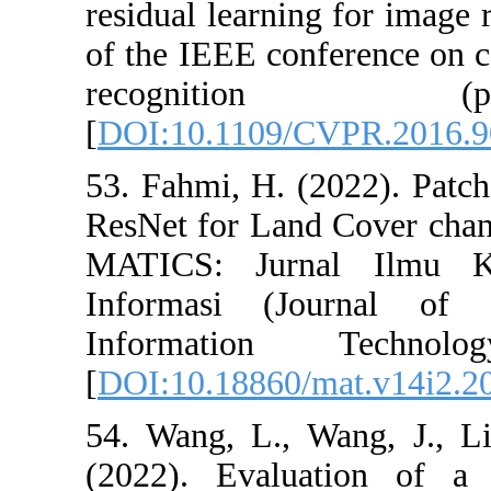
residual learni
of the IEEE con
recogni
[
DOI:10.1109/
53. Fahmi, H. (
ResNet for Land
MATICS: Jurn
Informasi (J
Informatio
[
DOI:10.18860/
54. Wang, L., 
(2022). Evalu