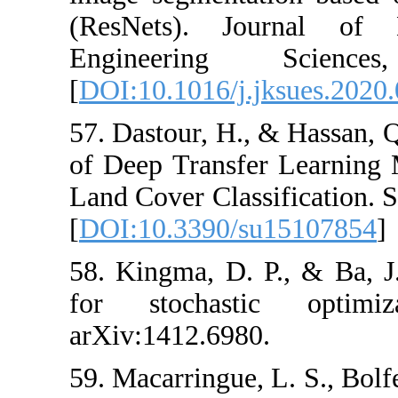
(ResNets). J
Engineerin
[
DOI:10.1016/j.
57. Dastour, H.
of Deep Transf
Land Cover Class
[
DOI:10.3390/
58. Kingma, D.
for stochast
arXiv:1412.698
59. Macarringue,