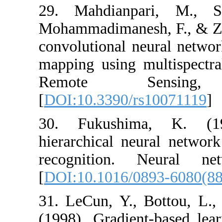
29. Mahdianp
Mohammadimanes
convolutional 
mapping using 
Remote S
[
DOI:10.3390/r
30. Fukushi
hierarchical ne
recognition.
[
DOI:10.1016/
31. LeCun, Y.,
(1998). Gradie