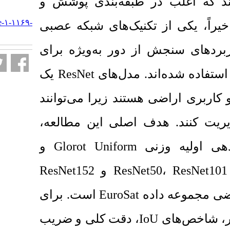
 طبقه‌بندی پوشش و
URL:
http://jgst.issgeac.ir/article-۱-۱۱۶۹-
کنیک‌های شبکه عصبی
fa.html
 دور به‌ویژه برای
یک
ResNet
مدل‌های
تند زیرا می‌توانند
،
اصلی این مطالعه
و
Glorot Uniform
ی
ResNet152
و
برای
.
است
EuroSat
، دقت کلی و ضریب