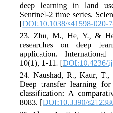
deep learning 
Sentinel-2 time 
[
DOI:10.1038/
23. Zhu, M., H
researches o
application. I
10(1), 1-11. [
DO
24. Naushad, R
Deep transfer 
classification:
8083. [
DOI:10.