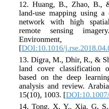
12. Huang, B.,
land-use mappi
network with h
remote sens
Enviro
[
DOI:10.1016/j.
13. Digra, M., 
land cover cla
based on the d
analysis and r
15(10), 1003. [
14. Tong, X. Y.