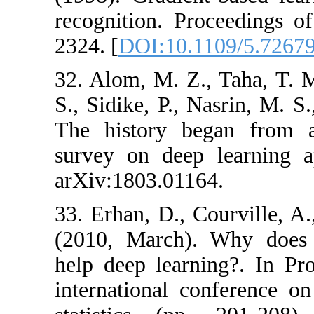
recognition. P
2324. [
DOI:10.
32. Alom, M. Z.
S., Sidike, P., 
The history b
survey on deep
arXiv:1803.011
33. Erhan, D., 
(2010, March).
help deep learn
international c