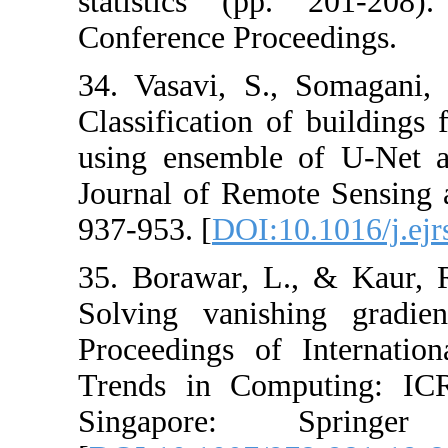
statistics (
Conference Pro
34. Vasavi, S.
Classification 
using ensembl
Journal of Rem
937-953. [
DOI:1
35. Borawar, L
Solving vanis
Proceedings of
Trends in Com
Singapore: