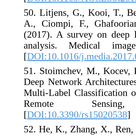
50. Litjens, G.,
A., Ciompi, F
(2017). A surv
analysis. Me
[
DOI:10.1016/j
51. Stoimchev,
Deep Network A
Multi-Label Cl
Remote 
[
DOI:10.3390/
52. He, K., Zha