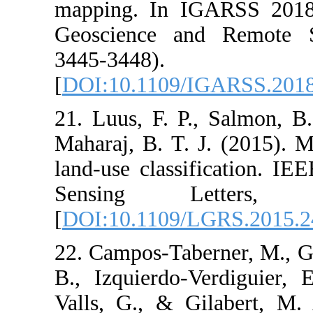
mapping. In I
Geoscience a
3445
[
DOI:10.1109/
21. Luus, F. P
Maharaj, B. T. 
land-use class
Sensing Le
[
DOI:10.1109/
22. Campos-Tabe
B., Izquierdo-
Valls, G., & G