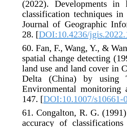
(2022). Devel
classification 
Journal of Geo
28. [
DOI:10.423
60. Fan, F., Wa
spatial change 
land use and la
Delta (China
Environmental 
147. [
DOI:10.1
61. Congalton, 
accuracy of cl