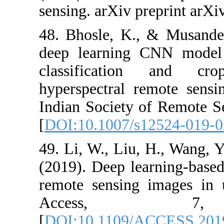
sensing. arXiv 
48. Bhosle, K.
deep learning
classificati
hyperspectral 
Indian Society
[
DOI:10.1007/
49. Li, W., Liu,
(2019). Deep le
remote sensing
Access
[
DOI:10.1109/