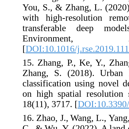
You, S., & Zhan
with high-res
transferable
Environ
[
DOI:10.1016/j
15. Zhang, P., 
Zhang, S. (20
classification 
on high spatial
18(11), 3717. [
16. Zhao, J., Wa
C., & Wu, Y. (2