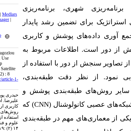
ی، برنامه‌ریزی
Download citation:
BibTeX
|
RIS
|
EndNote
|
Medlars
|
ProCite
|
Reference Manager
|
 تضمین رشد پایدار
RefWorks
Send citation to:
ای پوشش و کاربری
Mendeley
Zotero
RefWorks
اطلاعات مربوط به
Heidari P, Milan A, Gharagozlou
A. Land Cover and Land Use
 دور با استفاده از
Extraction Based on Deep
Learning Methods Using Satellite
Images. JGST 2024; 14 (2) : 8
ظر دقت طبقه‌بندی
URL:
http://jgst.issgeac.ir/article-1-
1169-fa.html
 طبقه‌بندی پوشش و
حیدری پویا، میلان اصغر، قراگوزلو
علیرضا. استخراج پوشش و
که
(CNN)
نولوشنال
کاربری اراضی بر اساس
روش‌های یادگیری عمیق با
ی مهم در طبقه‌بندی
استفاده از تصاویر ماهواره‌ای.
علوم و فنون نقشه برداری. ۱۴۰۳;
۱۴ (۲) :۱۱۹-۱۳۳