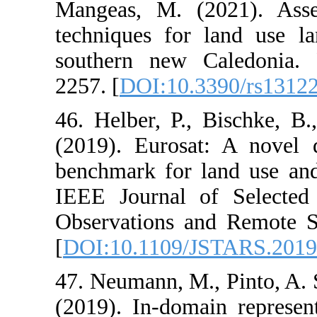
Mangeas, M. (
techniques for
southern new 
2257. [
DOI:10.
46. Helber, P.
(2019). Eurosa
benchmark for l
IEEE Journal 
Observations a
[
DOI:10.1109/
47. Neumann, M.
(2019). In-dom