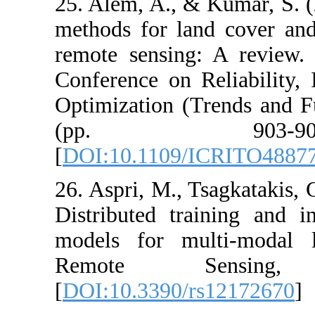
25. Alem, A., &
methods for lan
remote sensing
Conference on 
Optimization (
(pp. 
[
DOI:10.1109/
26. Aspri, M., T
Distributed tr
models for mul
Remote S
[
DOI:10.3390/