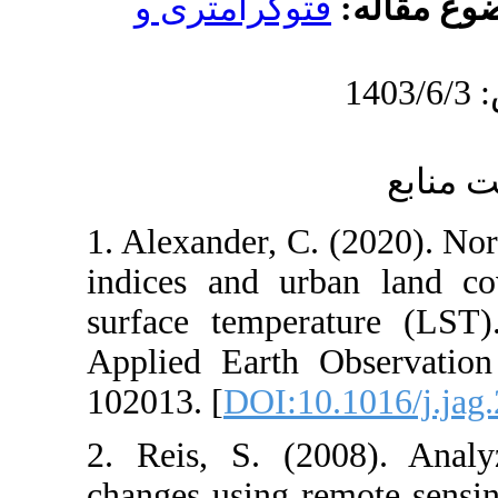
وگرامتری و
1. Alexander, C
indices and ur
surface temper
Applied Earth 
102013. [
DOI:1
2. Reis, S. (2
changes using 