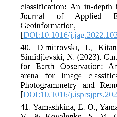
classification: 
Journal of 
Geoinfor
[
DOI:10.1016/j
40. Dimitrovsk
Simidjievski, N.
for Earth Obs
arena for ima
Photogrammetr
[
DOI:10.1016/j.
41. Yamashkina,
V., & Kovalen