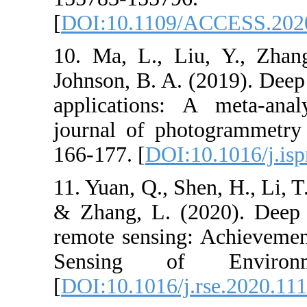
[
DOI:10.1109/
10. Ma, L., Li
Johnson, B. A. 
applications:
journal of pho
166-177. [
DOI:1
11. Yuan, Q., She
& Zhang, L. (2
remote sensing
Sensing of
[
DOI:10.1016/j