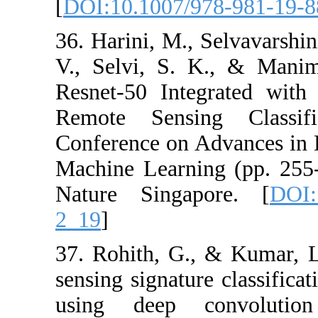
[
DOI:10.1007/
36. Harini, M., 
V., Selvi, S. 
Resnet-50 Inte
Remote Sensin
Conference on 
Machine Learni
Nature Singa
2_19
]
37. Rohith, G.
sensing signatur
using deep 