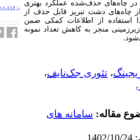
‌شده عملکرد بهتری
URL:
http://jgst.issgeac.ir/article-۱-۱۱۶۰-
 از چاه‌های دشت تبریز قابل حذف از
fa.html
ز اطلاعات کمکی ضمن
کاهش تعداد نمونه­‌
،
 جک‌نایف
امانه های