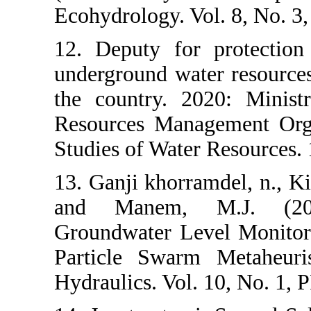
Ecohydrology. V
12. Deputy for
underground wat
the country. 2
Resources Mana
Studies of Water
13. Ganji khorr
and Manem, 
Groundwater Le
Particle Swar
Hydraulics. Vol.