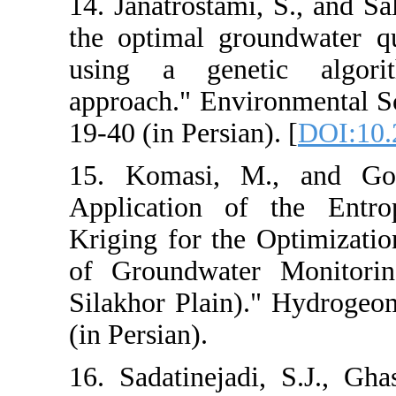
14. Janatrostam
the optimal gr
using a gene
approach." Envi
19-40 (in Persia
15. Komasi, 
Application o
Kriging for the
of Groundwate
Silakhor Plain
(in Persian).
16. Sadatineja