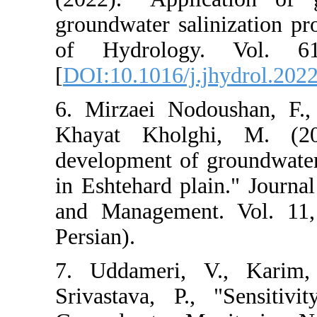
groundwater sal
of Hydrolog
[
DOI:10.1016/j
6. Mirzaei No
Khayat Kholg
development of
in Eshtehard pl
and Managemen
Persian).
7. Uddameri,
Srivastava, P