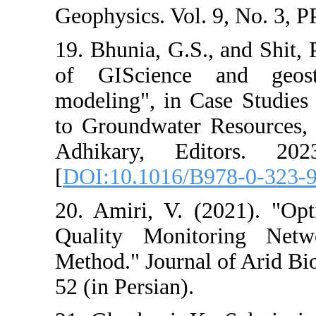
Geophysics. Vol.
19. Bhunia, G.S.
of GIScience
modeling", in C
to Groundwater
Adhikary, Ed
[
DOI:10.1016/B
20. Amiri, V. 
Quality Monit
Method." Journa
52 (in Persian).