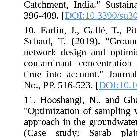
Catchment, Indi
396-409. [
DOI:
10. Farlin, J., 
Schaul, T. (20
network design
contaminant co
time into acco
No., PP. 516-52
11. Hooshangi,
"Optimization o
approach in th
(Case study: 