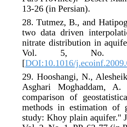
13-26 (in Persia
28. Tutmez, B.
two data drive
nitrate distribu
Vol. 5,
[
DOI:10.1016/j
29. Hooshangi, 
Asghari Mogh
comparison of 
methods in est
study: Khoy pla