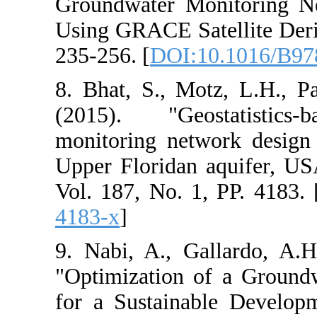
Groundwater Mo
Using GRACE Sa
235-256. [
DOI:
8. Bhat, S., M
(2015). "Geos
monitoring net
Upper Floridan
Vol. 187, No. 1
4183-x
]
9. Nabi, A., G
"Optimization 
for a Sustain