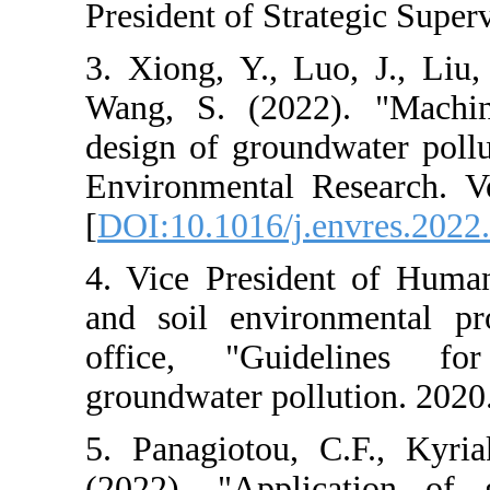
President of Str
3. Xiong, Y., L
Wang, S. (202
design of grou
Environmental 
[
DOI:10.1016/j
4. Vice Presid
and soil envi
office, "Gui
groundwater pol
5. Panagiotou, 
(2022). "Appli