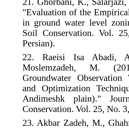
21. Ghorbani, K
"Evaluation of
in ground wate
Soil Conservat
Persian).
22. Raeisi I
Moslemzadeh
Groundwater Ob
and Optimizat
Andimeshk pl
Conservation. Vo
23. Akbar Zade