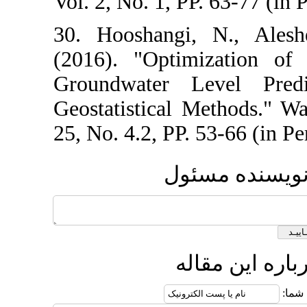
Vol. 2, No. 1, P
30. Hooshangi
(2016). "Opti
Groundwater 
Geostatistical 
25, No. 4.2, PP.
ئول
ه