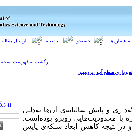
[ English ]
]
Archive
[
برگشت به فهرست نسخه ها
نی
‎ 10.61186/jgst.13.3.41
نه‌­ی آن‌ها به­‌دلیل
یی روبرو بوده­‌است
ابعاد شبکه‌­ی پایش