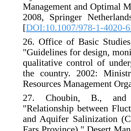
Management and
2008, Springer
[
DOI:10.1007/
26. Office of 
"Guidelines for
qualitative con
the country. 2
Resources Mana
27. Choubin
"Relationship b
and Aquifer Sa
Fars Province).