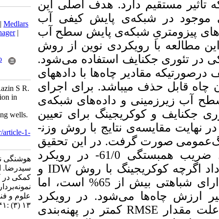
دارد. هدف اصلی این
Download citation:
ه‌­ی پایش کیفی آب
BibTeX
|
RIS
|
EndNote
|
Medlars
بکه­‌ی پایش سطح آب
|
ProCite
|
Reference Manager
|
RefWorks
ویکردی نوین از روش
Send citation to:
یف استفاده می‌­شود
Mendeley
Zotero
ر چاه‌ها با داده­های
RefWorks
ی­باشد. برای اجرای
Hooshangi N, Ghaffari Razin S R.
Use of auxiliary information in
 داده‌­های شبکه‌­ی
reducing the number of
کریجینگ برای تعیین
groundwater level sampling wells.
JGST 2024; 13 (3) : 4
ی نتایج با روش وزن­
URL:
http://jgst.issgeac.ir/article-1-
) فت. در این تحقیق
1160-fa.html
از مقادیر کلر آب­زیرزمینی به دلیل ضریب همبستگی 61/0- در رویکرد
هوشنگی نوید، غفاری رزین
و
IDW
یجینگ با روش
سیدرضا. استفاده از اطلاعات
کمکی در کاهش تعداد چاه‌های
کریجینگ­عمومی در تئوری جک­نایف دارای شباهتی بیش از 65% است، اما
نمونه‌برداری سطح آب زیرزمینی.
 می‌شود. در رویکرد
علوم و فنون نقشه برداری. ۱۴۰۲;
۱۳ (۳) :۴۱-۵۷
کمتر در پهنه‌­بندی
R