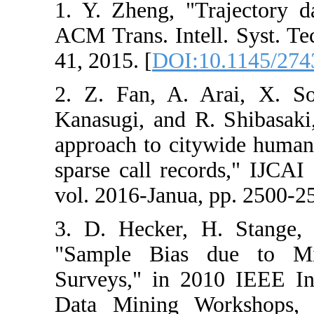
1. Y. Zheng, "
ACM Trans. Intel
41, 2015. [
DOI:
2. Z. Fan, A.
Kanasugi, and R
approach to ci
sparse call reco
vol. 2016-Janua
3. D. Hecker,
"Sample Bias
Surveys," in 2
Data Mining W