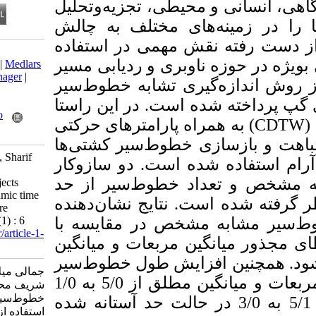
محیطی، تجزیه‌وتحلیل
های مختلف به چالش
قش مهمی در استفاده
Download citation:
وبری و ردیابی مسیر
BibTeX
|
RIS
|
EndNote
|
Medlars
|
ProCite
|
Reference Manager
|
یری تشابه خطوط‌سیر
RefWorks
Send citation to:
 است. در این راستا
Mendeley
Zotero
)  پارامترهای حرکتی
RefWorks
 خطوط‌سیر کشتی‌ها
Jamali M, Alesheikh A A, Sharif
ه است. دو سازوکار
M. Reconstruction of the
د خطوط‌سیر از حد
trajectories of moving objects
using context-based dynamic time
 نتایج نشان‌دهنده
warping similarity measure
method. JGST 2023; 13 (1) : 6
شخص در مقایسه با
URL:
http://jgst.issgeac.ir/article-1-
 مربعات و میانگین
1152-fa.html
شود. همچنین افزایش طول خطوط‌سیر
جمالی میلاد، آل‌شیخ علی‌اصغر،
باعث بهبود مقادیر مجذور میانگین مربعات و میانگین مطلق از 5/0 به 1/0
شریف محمد. بازسازی
خطوط‌سیر اشیاء متحرک با
 خط‌سیر مشخص و 5/1 به 3/0 در حالت حد آستانه شده
استفاده از روش تشابه پیچش