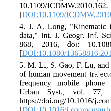
10.1109/ICDMW
[
DOI:10.1109/
4. J. A. Long,
data," Int. J. G
868, 2016, do
[
DOI:10.1080/
5. M. Li, S. Ga
of human movem
frequency mob
Urban Syst.,
https://doi.org
[
DOI:10.1016/j