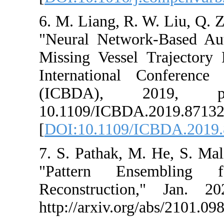
6. M. Liang, R.
"Neural Networ
Missing Vessel
International
(ICBDA), 
10.1109/ICBDA
[
DOI:10.1109/
7. S. Pathak, M
"Pattern Ens
Reconstructio
http://arxiv.or