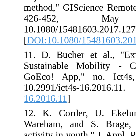
method," GISci
426-45
10.1080/15481
[
DOI:10.1080/
11. D. Bucher 
Sustainable M
GoEco! App,"
10.2991/ict
16.2016.11
]
12. K. Corder
Wareham, and 
activity in yout