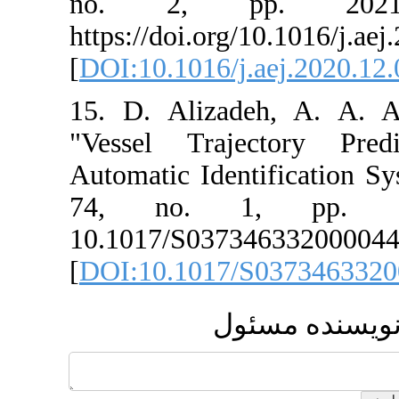
no. 2, pp
https://doi.org/
[
DOI:10.1016/j.
15. D. Alizad
"Vessel Traje
Automatic Ident
74, no. 1
10.1017/S0373
[
DOI:10.1017/
ئول