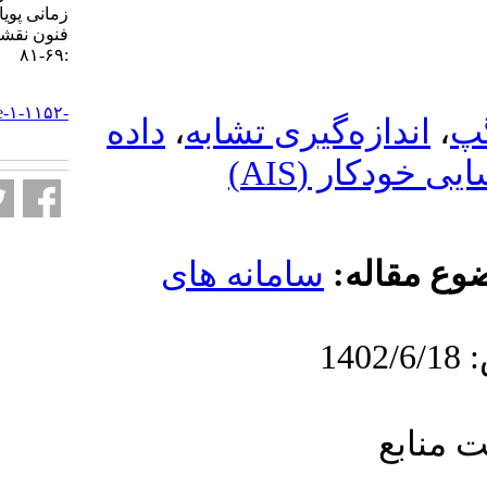
زمانی پویا زمینه-مبنا. علوم و
فنون نقشه برداری. ۱۴۰۲; ۱۳ (۱)
:۶۹-۸۱
URL:
http://jgst.issgeac.ir/article-۱-۱۱۵۲-
داده
،
ری تشابه
fa.html
امانه های