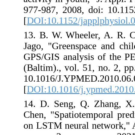
977-987, 2008,
[
DOI:10.1152/j
13. B. W. Whee
Jago, "Greenspa
GPS/GIS analys
(Baltim)., vol.
10.1016/J.YPM
[
DOI:10.1016/j
14. D. Seng, 
Chen, "Spatiote
on LSTM neural 