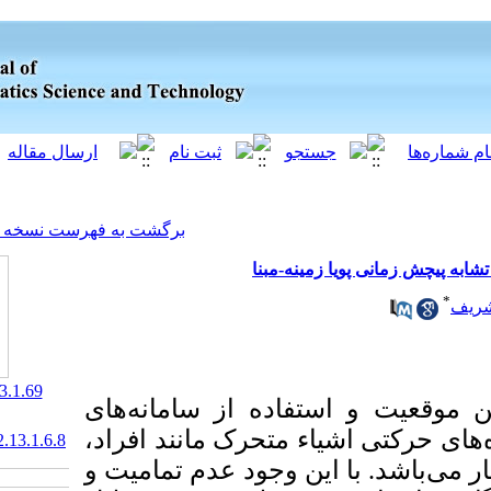
[ English ]
]
Archive
[
برگشت به فهرست نسخه ها
نه-مبنا
‎ 10.61186/jgst.13.1.69
فاده از سامانه‌های
ء متحرک مانند افراد
20.1001.1.2322102.1402.13.1.6.8
ین وجود عدم تمامیت و