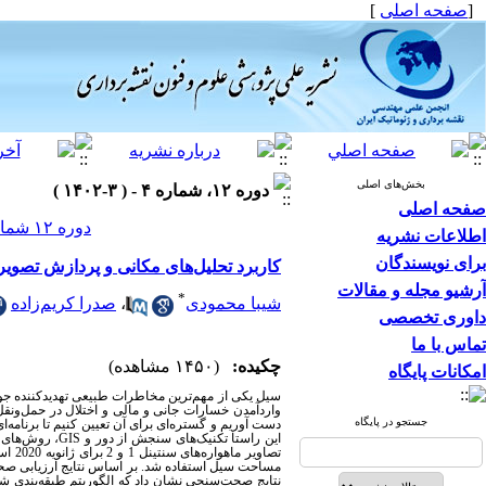
]
صفحه اصلی
[
بخش‌های اصلی
دوره ۱۲، شماره ۴ - ( ۳-۱۴۰۲ )
صفحه اصلی
دوره ۱۲ شماره ۴ صفحات ۳۶-۲۱
اطلاعات نشریه
برای نویسندگان
کاربرد تحلیل‌های مکانی و پردازش تصویر ب
آرشیو مجله و مقالات
*
صدرا کریم‌زاده
،
شیبا محمودی
داوری تخصصی
تماس با ما
چکیده:
(۱۴۵۰ مشاهده)
امکانات پایگاه
سیل یکی از مهم‌ترین مخاطرات طبیعی تهدیدکننده جوام
واردآمدن خسارات جانی و مالی و اختلال در حمل‌ونق
جستجو در پایگاه
دست آوریم و گستره‌ای برای آن تعیین کنیم تا برنام
های 
، روش
GIS
های سنجش از دور و
این راستا تکنیک
تصاو
مساحت سیل استفاده شد. بر اساس نتایج ارزیابی صحت،