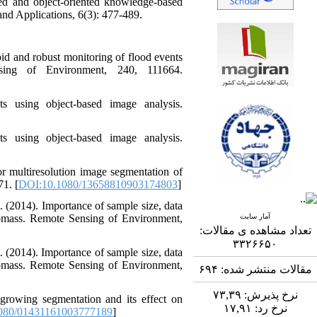
ed and object-oriented knowledge-based
nd Applications, 6(3): 477-489.
id and robust monitoring of flood events
ing of Environment, 240, 111664.
s using object-based image analysis.
s using object-based image analysis.
or multiresolution image segmentation of
71. [
DOI:10.1080/13658810903174803
]
B. (2014). Importance of sample size, data
iomass. Remote Sensing of Environment,
آمار سایت
تعداد مشاهده ی مقالات:
۳۳۲۶۶۵۰
B. (2014). Importance of sample size, data
iomass. Remote Sensing of Environment,
۶۹۴
مقالات منتشر شده:
۷۳,۳۹
نرخ پذیرش:
growing segmentation and its effect on
۱۷,۹۱
نرخ رد:
080/01431161003777189
]