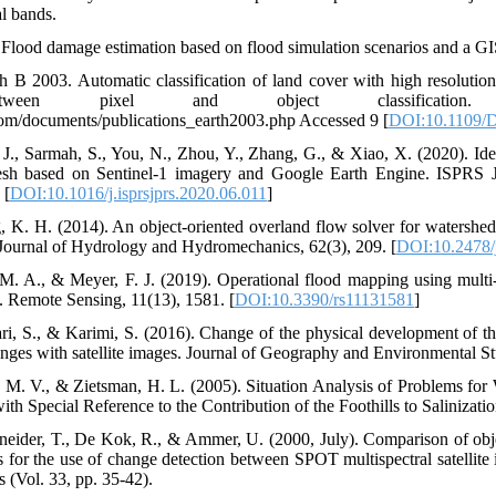
l bands.
. Flood damage estimation based on flood simulation scenarios and a GI
 2003. Automatic classification of land cover with high resolution 
etween pixel and object classification.
com/documents/publications_earth2003.php Accessed 9 [
DOI:10.1109/
J., Sarmah, S., You, N., Zhou, Y., Zhang, G., & Xiao, X. (2020). Ide
adesh based on Sentinel-1 imagery and Google Earth Engine. ISPRS
 [
DOI:10.1016/j.isprsjprs.2020.06.011
]
 K. H. (2014). An object-oriented overland flow solver for watershed 
 Journal of Hydrology and Hydromechanics, 62(3), 209.‌ [
DOI:10.2478/
M. A., & Meyer, F. J. (2019). Operational flood mapping using multi
 Remote Sensing, 11(13), 1581. [
DOI:10.3390/rs11131581
]
zari, S., & Karimi, S. (2016). Change of the physical development of t
nges with satellite images. Journal of Geography and Environmental Stu
, M. V., & Zietsman, H. L. (2005). Situation Analysis of Problems f
th Special Reference to the Contribution of the Foothills to Salinizat
neider, T., De Kok, R., & Ammer, U. (2000, July). Comparison of objec
s for the use of change detection between SPOT multispectral satellite
(Vol. 33, pp. 35-42).