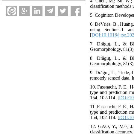
4. Chen, M.; Su, W.; 
classification method
5. Coginiton Develope
6. DeVries, B., Huang,
using Sentinel-1 a
[
DOI:10.1016/j.rse.20
7. Drăguţ, L., & Bla
Geomorphology, 81(3),
8. Drăguţ, L., & Bla
Geomorphology, 81(3),
9. Drǎguţ, L., Tiede, 
remotely sensed data. I
10. Fassnacht, F. E., H
type and prediction m
154, 102-114. [
DOI:10.
11. Fassnacht, F. E., H
type and prediction m
154, 102-114. [
DOI:10.
12. GAO, Y., Mas, J. 
classification accuracy