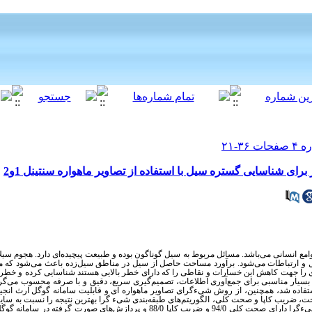
رای شناسایی گستره سیل با استفاده از تصاویر ماهواره سنتینل 1و2
ع انسانی می‌باشد. مسائل مربوط به سیل گوناگون بوده و طبیعت پیچیده‌ای دارد. هجوم سیلا
ل و ارتباطات می‌شود. برآورد مساحت حاصل از سیل در مناطق سیل‌زده باعث می‌شود که م
ه‌ای را جهت کاهش این خسارات و نقاطی را که دارای خطر بالایی هستند شناسایی کرده و خطر
بسیار مناسبی برای جمع
آوری اطلاعات، تصمیم
گیری سریع، دقیق و با صرفه محسوب می
گر
یر ماهواره‌های سنتینل 1 و 2 برای ژانویه 2020 استفاده شد، همچنین، از روش شیءگرای تصاویر ماهواره ای و قابلیت سامانه 
 ضریب کاپا و صحت کلی، الگوریتم‌های طبقه‌بندی شیء گرا بهترین نتیجه را نسبت به سایر
نتایج صحت‌سنجی نشان داد که الگوریتم طبقه‌بندی شیءگرا دارای صحت کلی 94/0 و ضریب کاپا 88/0 و