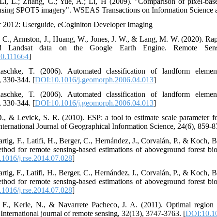
Li, L.; Zhang, C.; Yue, A.; Li, H (2009). "Comparison of pixel-bas
s using SPOT5 imagery". WSEAS Transactions on Information Science a
r 2012: Userguide, eCoginiton Developer Imaging
 C., Armston, J., Huang, W., Jones, J. W., & Lang, M. W. (2020). Rap
nd Landsat data on the Google Earth Engine. Remote Sens
20.111664
]
schke, T. (2006). Automated classification of landform element
 330-344. [
DOI:10.1016/j.geomorph.2006.04.013
]
schke, T. (2006). Automated classification of landform element
 330-344. [
DOI:10.1016/j.geomorph.2006.04.013
]
D., & Levick, S. R. (2010). ESP: a tool to estimate scale parameter f
nternational Journal of Geographical Information Science, 24(6), 859-8
artig, F., Latifi, H., Berger, C., Hernández, J., Corvalán, P., & Koch, 
ethod for remote sensing-based estimations of aboveground forest b
1016/j.rse.2014.07.028
]
artig, F., Latifi, H., Berger, C., Hernández, J., Corvalán, P., & Koch, 
ethod for remote sensing-based estimations of aboveground forest b
1016/j.rse.2014.07.028
]
F., Kerle, N., & Navarrete Pacheco, J. A. (2011). Optimal region 
. International journal of remote sensing, 32(13), 3747-3763. [
DOI:10.1