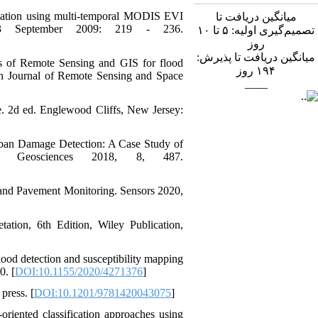
ication using multi-temporal MODIS EVI
میانگین دریافت تا
ue 3 September 2009: 219 - 236.
تصمیم‌گیری اولیه: ۵ تا ۱۰
روز
میانگین دریافت تا پذیرش:
s of Remote Sensing and GIS for flood
روز
۱۹۴
an Journal of Remote Sensing and Space
____
e. 2d ed. Englewood Cliffs, New Jersey:
rban Damage Detection: A Case Study of
. Geosciences 2018, 8, 487.
nd Pavement Monitoring. Sensors 2020,
ation, 6th Edition, Wiley Publication,
ood detection and susceptibility mapping
0. [
DOI:10.1155/2020/4271376
]
press. [
DOI:10.1201/9781420043075
]
ented classification approaches using