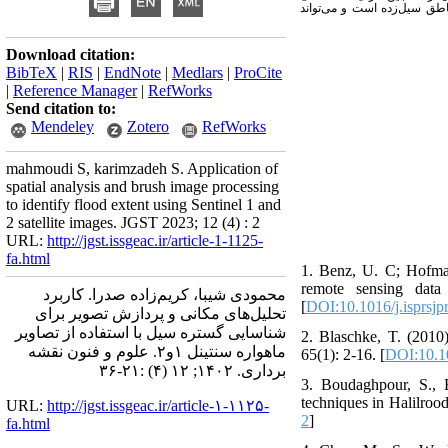
91/0 طق سیل‌زده است و می‌تواند
Download citation:
BibTeX
|
RIS
|
EndNote
|
Medlars
|
ProCite
|
Reference Manager
|
RefWorks
Send citation to:
Mendeley
Zotero
RefWorks
mahmoudi S, karimzadeh S. Application of
spatial analysis and brush image processing
to identify flood extent using Sentinel 1 and
2 satellite images. JGST 2023; 12 (4) : 2
URL:
http://jgst.issgeac.ir/article-1-1125-
fa.html
1. Benz, U. C; Hofman
remote sensing dat
محمودی شیبا، کریم‌زاده صدرا. کاربرد
[
DOI:10.1016/j.isprsjp
تحلیل‌های مکانی و پردازش تصویر برای
شناسایی گستره سیل با استفاده از تصاویر
2. Blaschke, T. (2010
ماهواره سنتینل ۱و۲. علوم و فنون نقشه
65(1): 2-16. [
DOI:10.10
برداری. ۱۴۰۲; ۱۲ (۴) :۲۱-۳۶
3. Boudaghpour, S., 
techniques in Halilroo
URL:
http://jgst.issgeac.ir/article-۱-۱۱۲۵-
2
]
fa.html