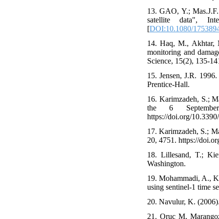
13. GAO, Y.; Mas.J.F.
satellite data", 
[
DOI:10.1080/175389
14. Haq, M., Akhtar, 
monitoring and damage
Science, 15(2), 135-141
15. Jensen, J.R. 1996.
Prentice-Hall.
16. Karimzadeh, S.; M
the 6 September
https://doi.org/10.339
17. Karimzadeh, S.; M
20, 4751. https://doi.
18. Lillesand, T.; Ki
Washington.
19. Mohammadi, A., Kam
using sentinel-1 time s
20. Navulur, K. (2006).
21. Oruc M, Marangoz 