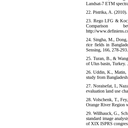
Landsat-7 ETM spectra
22. Pistrika, A. (2010)
23. Rego LFG & Koch B
Comparison b
http://www.definiens.
24. Singha, M., Dong, 
rice fields in Bangl
Sensing, 166, 278-293.
25. Turan, B., & Wang,
of Ulus basin, Turkey.
26. Uddin, K., Matin, 
study from Bangladesh.
27. Noraisefat, I., Na
evaluation land use cha
28. Volschenk, T., Fey
Orange River Region wi
29. Willhauck, G., Sch
standard image analysi
of XIX ISPRS congress 