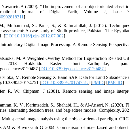
 Navarrete.A (2009). "The improvement of an objectoriented classif
International Journal of Digital Earth, Volume 2, Iss
40902818311
]
M., Muhammad, S., Paras, S., & Rahmatullah, J. (2012). Technique
 assessment: A case study of Sindh province, Pakistan. The Egypti
. [
DOI:10.1016/j.ejrs.2012.07.002
]
 Introductory Digital Image Processing: A Remote Sensing Perspectiv
atsuoka, M. A Weighted Overlay Method for Liquefaction-Related U
 2018 Hokkaido Eastern Iburi Earthquake, Japan
0/geosciences8120487 [
DOI:10.3390/geosciences8120487.
]
atsuoka, M. Remote Sensing X-Band SAR Data for Land Subsidence a
org/10.3390/s20174751 [
DOI:10.3390/s20174751.
] [
PMID
] [
PMCID
]
efer, R, W.; Chipman, J (2001). Remote sensing and image interpret
ran, K. V., Karimzadeh, S., Shahabi, H., & Al-Ansari, N. (2020). Fl
eries, alternating decision trees, and bag-adtree models. Complexity, 202
 Multispectral image analysis using the object-oriented paradigm. CRC 
AM & Buyuksalih G 2004. Comparison of pixel-based and object-ori