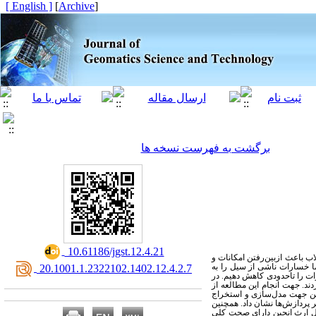
[ English ]
]
Archive
[
برگشت به فهرست نسخه ها
‎ 10.61186/jgst.12.4.21
ب باعث ازبین‌رفتن امکانات و
ا خسارات ناشی از سیل را به
‎ 20.1001.1.2322102.1402.12.4.2.7
ات را تاحدودی کاهش دهیم. در
دند. جهت انجام این مطالعه از
گوگل ارث انجین جهت مدل‌سازی و استخراج
 پردازش‌ها نشان داد. همچنین
 پردازش‌های صورت گرفته در سامانه گوگل ارث انجین دارای صحت کلی