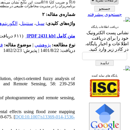
و ضریب کاپا 87/0است. این نتایج
برنامه‌ریزان را در مدیریت مخاطرات طبیعی در منطقه.
جستجوی پیشرفته
شماره‌ی مقاله: ۲
الگوریتم‌
،
سنتینل
،
سیل
واژه‌های کلیدی:
دریافت اطلاعات پایگاه
نشانی پست الکترونیک
(۶۱۱ دریافت)
[PDF 2431 kb]
متن کامل
خود را برای دریافت
اطلاعات و اخبار پایگاه،
فت
موضوع مقاله:
|
پژوهشي
نوع مطالعه:
در کادر زیر وارد کنید.
دریافت: 1401/8/22 | پذیرش: 1402/2/23
پایگاه های نمایه کننده
tion, object-oriented fuzzy analysis of
ry and Remote Sensing, 58: 239-258
 of photogrammetry and remote sensing,
ntal effects using flood zone mapping
59-675. [
DOI:10.1007/s13369-014-1536-