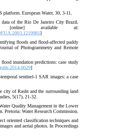
S platform. European Water, 30, 3-11.‌
data of the Rio De Janeiro City Brazil.
 [online] available at:
DFUA.2003.1219981
]
ntifying floods and flood-affected paddy
 Journal of Photogrammetry and Remote
flood inundation predictions: case study
johh-2014-0029
]
-temporal sentinel-1 SAR images: a case
he city of Rasht and the surrounding land
dies, 5(17), 21-32.‌
or Water Quality Management in the Lower
ion. Pretoria: Water Research Commission.
t oriented classification techniques and
 images and aerial photos. In Proceedings