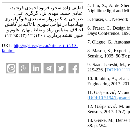
4. Liu, X., A. de Sher
لطیف زاده سحر، فرنود احمدی فرشید،
Nighttime light and M
عبادی حمید، مهدی نژاد گرگری علی.
طراحی شبکه پرواز سه بعدی فتوگرامتری
5. Fraser, C., Network
پهپادمبنا در نواحی شهری با تاکید بر کاهش
6. Fraser, C. Design 
اختلاف مقیاس زیاد و نقاط پنهان. علوم و
Days Conference. 1997.
فنون نقشه برداری. ۱۴۰۱; ۱۲ (۳) :۹۵-۱۱۲
7. Olague, G., Automat
URL:
http://jgst.issgeac.ir/article-۱-۱۱۱۶-
fa.html
8. Mason, S., Expert 
Sensing, 1995. 50(5): p
9. Saadatseresht, M., 
219-236. [
DOI:10.1111
10. Ibrahim, A., et al
Engineering 2017. 2017
11. Gašparović, M. an
[
DOI:10.5194/isprsar
12. Gašparović, M. and
Sensors, 2017. 17(2): p
13. Gerke, M., Dense m
38: p. W4.