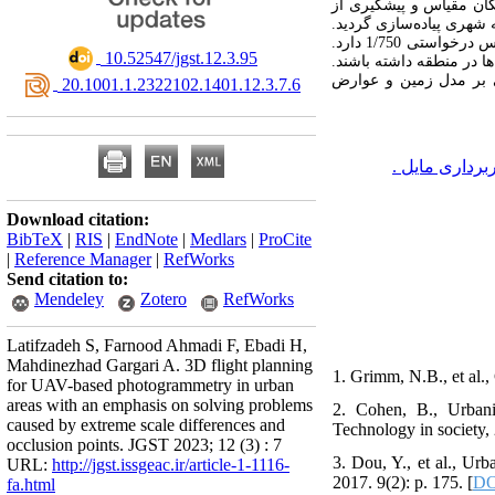
مکان مقیاس و پیشگیری از
 شهری پیاده‌سازی گردید
در مقیاس درخواستی 1/750 دارد.
‎ 10.52547/jgst.12.3.95
ها در منطقه داشته باشند
نی بر مدل زمین و عوارض
‎ 20.1001.1.2322102.1401.12.3.7.6
یربرداری مایل
Download citation:
BibTeX
|
RIS
|
EndNote
|
Medlars
|
ProCite
|
Reference Manager
|
RefWorks
Send citation to:
Mendeley
Zotero
RefWorks
Latifzadeh S, Farnood Ahmadi F, Ebadi H,
Mahdinezhad Gargari A. 3D flight planning
1. Grimm, N.B., et al.,
for UAV-based photogrammetry in urban
areas with an emphasis on solving problems
2. Cohen, B., Urbaniz
caused by extreme scale differences and
Technology in society, 
occlusion points. JGST 2023; 12 (3) : 7
3. Dou, Y., et al., Ur
URL:
http://jgst.issgeac.ir/article-1-1116-
2017. 9(2): p. 175. [
DO
fa.html