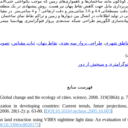
 گوناگون مانند ساختمان‌ها و ناهمواری‌های زمین که موجب یکنواختی حتی‌الا
یربرداری مایل جهت کاهش نقاط پنهان نیز هست. روش پیشنهادی در یک منطقه
 دقت ارتفاعی 7 و 4 سانتی‌متر
ی در تولید اطلاعات در اتصال بین دیوارها و زمین و تراکم نقاط نمای ساختمان 
یاده‌سازی الگوریتم طراحی شبکه سه‌بعدی پرواز فتوگرامتری پهپادمبنا مبت
تصو .
،
ثبات مقیاس
،
نقاط پنهان
،
طراحی پرواز سه بعدی
،
اطق شهری
وگرامتری و سنجش از دور
فهرست منابع
 Global change and the ecology of cities. science, 2008. 319(5864): p. 
ation in developing countries: Current trends, future projections,
2006. 28(1-2): p. 63-80. [
DOI:10.1016/j.techsoc.2005.10.005
]
ban land extraction using VIIRS nighttime light data: An evaluation o
I:10.3390/rs9020175
]