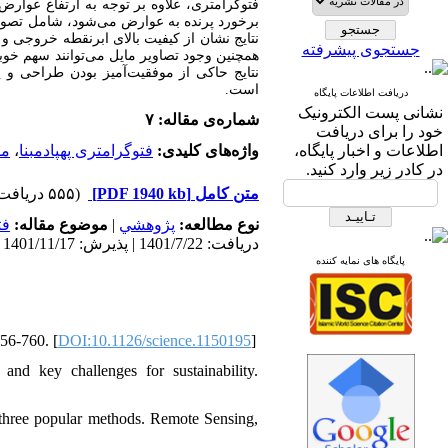
فتوگرامتری، علاوه بر توجه به ارتفاع عوارض
برخورد پرنده به عوارض می‌شود، شامل تصو.
نتایج نشان از کیفیت بالای ابرنقطه خروجی و دقت مسطحاتی 4.4 و 3.6 سانتی‌متر و
جستجوی پیشرفته
همچنین وجود تصاویر مایل می‌توانند سهم خوب.
نتایج حاکی از موفقیت‌آمیز بودن طراحی و پ
است.
دریافت اطلاعات پایگاه
نشانی پست الکترونیک
شماره‌ی مقاله: ۷
خود را برای دریافت
من
،
فتوگرامتری پهپادمبنا
واژه‌های کلیدی:
اطلاعات و اخبار پایگاه،
در کادر زیر وارد کنید.
(۵۵۵ دریافت)
[PDF 1940 kb]
متن کامل
فت
موضوع مقاله:
|
پژوهشي
نوع مطالعه:
دریافت: 1401/7/22 | پذیرش: 1401/11/17
پایگاه های نمایه کننده
756-760. [
DOI:10.1126/science.1150195
]
 and key challenges for sustainability.
f three popular methods. Remote Sensing,