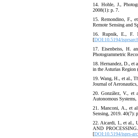
14. Hohle, J., Photo
2008(1): p. 7.
15. Remondino, F., et
Remote Sensing and Spa
16. Rupnik, E., F. 
[
DOI:10.5194/isprsar
17. Eisenbeiss, H. a
Photogrammetric Record
18. Hernandez, D., et 
in the Asturias Region
19. Wang, H., et al., 
Journal of Aeronautics,
20. González, V., et 
Autonomous Systems, 2
21. Manconi, A., et al
Sensing, 2019. 40(7): 
22. Aicardi, I., 
AND PROCESSING. Inte
[
DOI:10.5194/isprs-ar