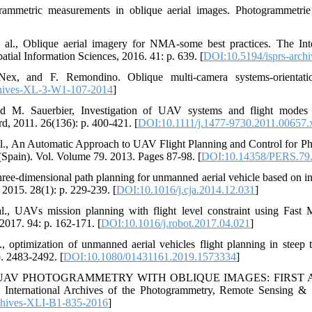
grammetric measurements in oblique aerial images. Photogrammetri
 al., Oblique aerial imagery for NMA-some best practices. The Int
tial Information Sciences, 2016. 41: p. 639. [
DOI:10.5194/isprs-arch
Nex, and F. Remondino. Oblique multi-camera systems-orientati
chives-XL-3-W1-107-2014
]
nd M. Sauerbier, Investigation of UAV systems and flight modes 
, 2011. 26(136): p. 400-421. [
DOI:10.1111/j.1477-9730.2011.00657.
al., An Automatic Approach to UAV Flight Planning and Control for P
 (Spain). Vol. Volume 79. 2013. Pages 87-98. [
DOI:10.14358/PERS.79.
Three-dimensional path planning for unmanned aerial vehicle based on i
 2015. 28(1): p. 229-239. [
DOI:10.1016/j.cja.2014.12.031
]
al., UAVs mission planning with flight level constraint using Fas
017. 94: p. 162-171. [
DOI:10.1016/j.robot.2017.04.021
]
., optimization of unmanned aerial vehicles flight planning in steep t
p. 2483-2492. [
DOI:10.1080/01431161.2019.1573334
]
et al., UAV PHOTOGRAMMETRY WITH OBLIQUE IMAGES: FIRS
rnational Archives of the Photogrammetry, Remote Sensing & Spa
chives-XLI-B1-835-2016
]