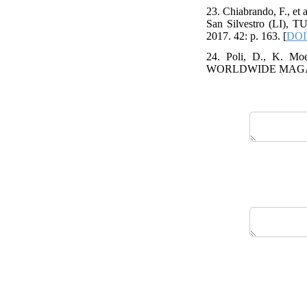
23. Chiabrando, F., et 
San Silvestro (LI), T
2017. 42: p. 163. [
DOI:
24. Poli, D., K. M
WORLDWIDE MAGAZIN