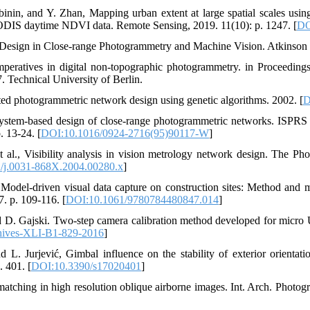
binin, and Y. Zhan, Mapping urban extent at large spatial scales us
ODIS daytime NDVI data. Remote Sensing, 2019. 11(10): p. 1247. [
DO
 Design in Close-range Photogrammetry and Machine Vision. Atkinson 
imperatives in digital non-topographic photogrammetry. in Proceedin
 Technical University of Berlin.
ed photogrammetric network design using genetic algorithms. 2002. [
D
system-based design of close-range photogrammetric networks. ISPR
. 13-24. [
DOI:10.1016/0924-2716(95)90117-W
]
et al., Visibility analysis in vision metrology network design. The P
/j.0031-868X.2004.00280.x
]
., Model-driven visual data capture on construction sites: Method and 
. p. 109-116. [
DOI:10.1061/9780784480847.014
]
d D. Gajski. Two-step camera calibration method developed for micr
chives-XLI-B1-829-2016
]
 L. Jurjević, Gimbal influence on the stability of exterior orienta
. 401. [
DOI:10.3390/s17020401
]
atching in high resolution oblique airborne images. Int. Arch. Photog