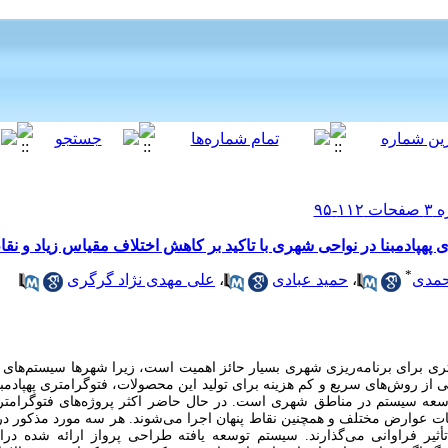
هپادمبنا در نواحی شهری با تاکید بر کاهش اختلاف مقیاس زیاد و نقا
*
علی مهدی نژاد گرگری
،
حمید عبادی
،
حمدی
تری برای برنامه‌ریزی شهری بسیار حائز اهمیت است، زیرا شهرها
سیستم‌های ف
 یکی از روش‌های سریع و کم هزینه برای تولید این محصولات، ﻓﺘﻮﮔﺮاﻣﺘﺮی ﭘﻬﭙﺎدﻣﺒ
 توسعه سیستم در مناطق شهری است
در حال حاضر اکثر پروژه‌های فتوگرامت
اعات عوارض مختلف و همچنین نقاط پنهان اجرا می‌شوند. هر سه مورد مذکور 
یر فراوانی می‌گذارند. سیستم توسعه یافته طراحی پرواز ارائه شده در