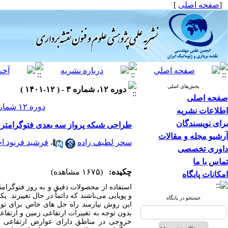
]
صفحه اصلی
[
بخش‌های اصلی
دوره ۱۲، شماره ۳ - ( ۱۲-۱۴۰۱ )
صفحه اصلی
دوره ۱۲ شماره ۳ صفحات ۱۱۲-۹۵
اطلاعات نشریه
برای نویسندگان
طراحی شبکه پرواز سه بعدی فتوگرامتری پ
آرشیو مجله و مقالات
فرشید فرنود ا
،
سحر لطیف زاده
داوری تخصصی
تماس با ما
چکیده:
(۱۶۷۵ مشاهده)
امکانات پایگاه
استفاده از محصولات دقیق و به روز فتوگرام
و پویایی می‌باشند که دائماً در حال تغییرند.
جستجو در پایگاه
این روش نیازمند راه حل های خاص برای.
بدون توجه به تغییرات ارتفاعی زمین و ارتف
خروجی در مناطق دارای عوارض ارتفاعی تأث