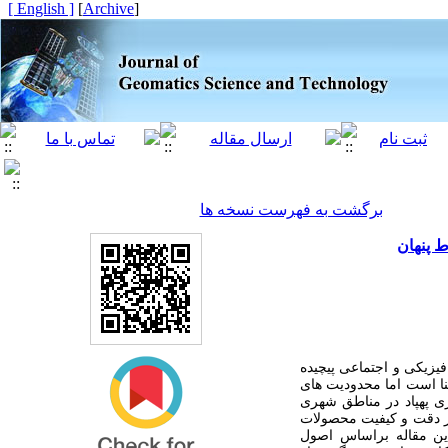
[ English ]
]
Archive
[
برگشت به فهرست نسخه ها
ط پنهان
یزیکی و اجتماعی پیچیده
ﻨﺎ
است اما محدودیت های
ری پهپاد در مناطق شهری
در دقت و کیفیت محصولات
این مقاله براساس اصول