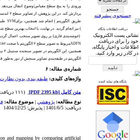
ورودی را به پنج سطح مقیاس/وضوح انتقال می‌دهد. ا
پردازش کند. در این پژوهش، از تصاویر سطح ۲ لندست ۸ و سنتینل ۲ از منطقه میاندوآب در شهرستان آذربایجان غربی بهره گرفته شد.
جستجوی پیشرفته
طبق (
SVM
) انجام شد. همچنین، برای
الگوریتم
طریق
نیز انجام گردید. در نهایت، با انتخاب بهترین سطح شبک
دریافت اطلاعات پایگاه
نشانی پست الکترونیک
خود را برای دریافت
٪
با صحت ۸۶
مربوط به تصویر سطح ۲ الگوریتم
ADFN
اطلاعات و اخبار پایگاه،
در کادر زیر وارد کنید.
الگوریتم در طبقه‌بندی تصاویر سنجش از دور به‌طور.
شماره‌ی مقاله: ۶
واژه‌های کلیدی:
طبقه بندی بدون نظارت
پایگاه های نمایه کننده
(۱۱۱ دریافت)
[PDF 2395 kb]
متن کامل
فت
موضوع مقاله:
|
پژوهشي
نوع مطالعه:
دریافت: 1401/6/5 | پذیرش: 1404/12/25
ion and mapping by comparing artificial