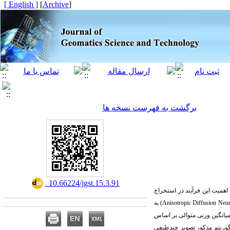
[ English ]
]
Archive
[
برگشت به فهرست نسخه ها
‎ 10.66224/jgst.15.3.91
اهمیت این فرآیند در استخراج
به
میانگین وزنی متوالی بر اساس
وریتم مذکور تصویر چندطیفی