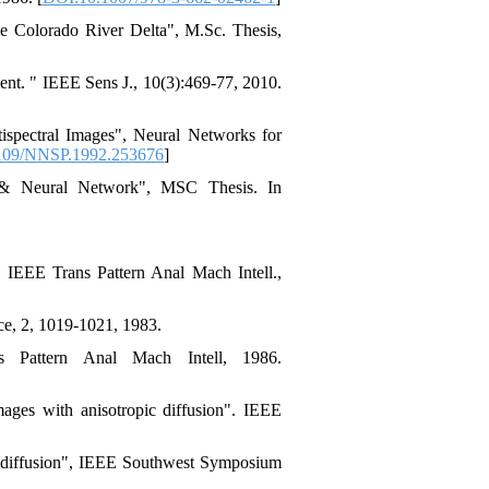
he Colorado River Delta", M.Sc. Thesis,
nt. " IEEE Sens J., 10(3):469-77, 2010.
ispectral Images", Neural Networks for
109/NNSP.1992.253676
]
on & Neural Network", MSC Thesis. In
 " IEEE Trans Pattern Anal Mach Intell.,
nce, 2, 1019-1021, 1983.
 Pattern Anal Mach Intell, 1986.
mages with anisotropic diffusion". IEEE
ic diffusion", IEEE Southwest Symposium