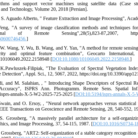
ithms and support vector machines using satellite data (Case st
 and Technology, Volume 20, 2018 [Persian].
 S. Aguado Alberto, " Feature Extraction and Image Processing", Acade
ng, "A survey of image classification methods and techniques for 
rnal of Remote Sensing",28(5),823-87,2007, https://do
60600746456.
]
 W. Wang, Y. Wu, B. Wang, and Y. Yan, "A method for remote sensing 
rity and optimal feature combination", Geocarto Internation
80/10106049.2022.2158948 [
DOI:10.1080/10106049.2022.2158948.
]
 K.Pawluszek-Filipiak, "The Evaluation of Spectral Vegetation In
Detection", Appl. Sci., 12, 5067, 2022, https://doi.org/10.3390/app1
adi, and M. Salahian, , " Introducing Shape Descriptors of Spectral
n Accuracy", ISPRS Ann. Photogramm. Remote Sens. Spatial Inf
4/isprs-annals-X-5-W2-2025-725-2025 [
DOI:10.5194/isprs-annals-X-5
Swain, and O. Ersoy, , "Neural network approaches versus statistical 
 IEEE Transactions on Geoscience and Remote Sensing, 28, 540-552, 1
. Grossberg, "A massively parallel architecture for a self-organizi
ics, and Image Processing, 37, 54-115, 1987. [
DOI:10.1016/S0734-1
 Grossberg, "ART2: Self-organization of a stable category recognition 