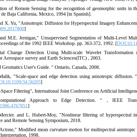
tion of Remote Sensing for the recognition of geomorphic units in t
e Baja California, Mexico, 1994 [in Spanish].
d X. Yu, "Anisotropic Diffusion for Hyperspectral Imagery Enhanceme
009.2037800
]
and M.E. Jernigan," Unsupervised Segmentation of Multi-Level Mult
roceedings of the 1992 IEEE Workshop. pp. 363-372, 1992. [
DOI:10.1
gital Change Detection Using Multi-scale Wavelet Transformati
 for Aerospace survey and Earth Sciences(ITC) , 2003.
 Geomatics User's Guide. " Ontario, Canada, 2008.
Malik, "Scale-space and edge detection using anisotropic diffusion.
I:10.1109/34.56205
]
-Space Filtering", International Joint Conference on Artificial Intellige
omputational Approach to Edge Detection. " , IEEE Trans
1986.4767851
]
ercier. and L. Hubert-Moy, "Nonlinear filtering of hyperspectral i
nce and Remote Sensing Symposium, 2018.
 Actone," Modified mean curvature motion for multispectral anistrop
Interpretation, 1998.