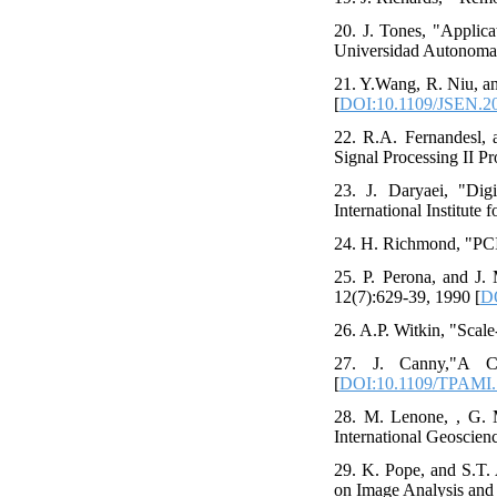
20. J. Tones, "Applica
Universidad Autonoma d
21. Y.Wang, R. Niu, an
[
DOI:10.1109/JSEN.2
22. R.A. Fernandesl, 
Signal Processing II P
23. J. Daryaei, "Di
International Institute
24. H. Richmond, "PCI
25. P. Perona, and J. 
12(7):629-39, 1990 [
DO
26. A.P. Witkin, "Scale
27. J. Canny,"A C
[
DOI:10.1109/TPAMI.
28. M. Lenone, , G. M
International Geoscie
29. K. Pope, and S.T.
on Image Analysis and 