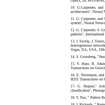
Optics, 26, 4919-4930,
10. G.Carpenter, and 
architectures", Neural 
11. G. Carpenter, and 
system", Neural Networ
12. G. Carpenter, S. G
patterns", Internation
13. J. Favela, J. Torre
heterogeneous network 
Vegas, NA, USA, 199
14. S. Grossberg, "Stu
15. Y. Hara, R. Atkin
Transactions on Geosci
16. E. Heermann, and N
IEEE Transactions on 
17. G. Hepner," Artif
classification", Photo
18. Y. Pao, " Pattern
19. J. Richards, " Rem