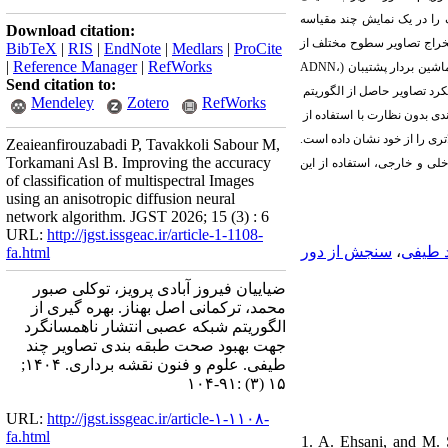
 را در یک نمایش چند
مقیاسه
Download citation:
خراج تصاویر سطوح مختلف از
BibTeX
|
RIS
|
EndNote
|
Medlars
|
ProCite
|
Reference Manager
|
RefWorks
ADNN
،
ماشین بردار پشتیبان
Send citation to:
کرد تصاویر حاصل از الگوریتم
Mendeley
Zotero
RefWorks
ندی بدون نظارت با استفاده از
 تصویر سطح دوم با شبکه عصبی مصنوعی با کاپای ۰.۸۳ دقت بالاتری را از خود نشان داده است
Zeaieanfirouzabadi P, Tavakkoli Sabour M,
Torkamani Asl B. Improving the accuracy
ذکر است که در مقالات داخلی و خارجی، استفاده از این
of classification of multispectral Images
using an anisotropic diffusion neural
network algorithm. JGST 2026; 15 (3) : 6
URL:
http://jgst.issgeac.ir/article-1-1108-
سنجش از دور
،
د طیفی
fa.html
ضیاییان فیروز آبادی پرویز، توکلی صبور
محمد، ترکمانی اصل بهناز. بهره گیری از
الگوریتم شبکه عصبی انتشار ناهمسانگرد
جهت بهبود صحت طبقه بندی تصاویر چند
طیفی. علوم و فنون نقشه برداری. ۱۴۰۴;
۱۵ (۳) :۹۱-۱۰۴
URL:
http://jgst.issgeac.ir/article-۱-۱۱۰۸-
fa.html
1. A. Ehsani, and M. S