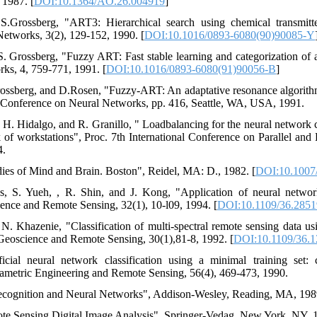
 1987. [
DOI:10.1364/AO.26.004919
]
S.Grossberg, "ART3: Hierarchical search using chemical transmitter
Networks, 3(2), 129-152, 1990. [
DOI:10.1016/0893-6080(90)90085-Y
S. Grossberg, "Fuzzy ART: Fast stable learning and categorization of 
ks, 4, 759-771, 1991. [
DOI:10.1016/0893-6080(91)90056-B
]
rossberg, and D.Rosen, "Fuzzy-ART: An adaptative resonance algorithm f
al Conference on Neural Networks, pp. 416, Seattle, WA, USA, 1991.
s, H. Hidalgo, and R. Granillo, " Loadbalancing for the neural network c
of workstations", Proc. 7th International Conference on Parallel and 
4.
dies of Mind and Brain. Boston", Reidel, MA: D., 1982. [
DOI:10.1007
s, S. Yueh, , R. Shin, and J. Kong, "Application of neural network
ence and Remote Sensing, 32(1), 10-l09, 1994. [
DOI:10.1109/36.285
. Khazenie, "Classification of multi-spectral remote sensing data u
Geoscience and Remote Sensing, 30(1),81-8, 1992. [
DOI:10.1109/36.
icial neural network classification using a minimal training set:
grametric Engineering and Remote Sensing, 56(4), 469-473, 1990.
 Recognition and Neural Networks", Addison-Wesley, Reading, MA, 198
ote Sensing Digital Image Analysis", Springer-Vedag, New York, NY, 1