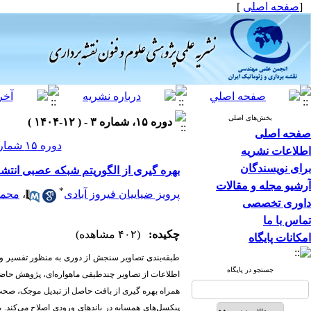
]
صفحه اصلی
[
بخش‌های اصلی
دوره ۱۵، شماره ۳ - ( ۱۲-۱۴۰۴ )
صفحه اصلی
دوره ۱۵ شماره ۳ صفحات ۱۰۴-۹۱
اطلاعات نشریه
برای نویسندگان
بهره گیری از الگوریتم شبکه عصبی انتش
آرشیو مجله و مقالات
*
محمد
،
پرویز ضیاییان فیروز آبادی
داوری تخصصی
تماس با ما
چکیده:
(۴۰۲ مشاهده)
امکانات پایگاه
طبقه‌بندی تصاویر سنجش از دوری به منظور تفسیر و ت
جستجو در پایگاه
اطلاعات از تصاویر چندطیفی ماهواره‌ای، پژوهش حاضر 
همراه بهره گیری از بافت حاصل از تبدیل موجک، صحت ط
پیکسل‌های همسایه در باندهای ورودی اصلاح می‌کند.
ب