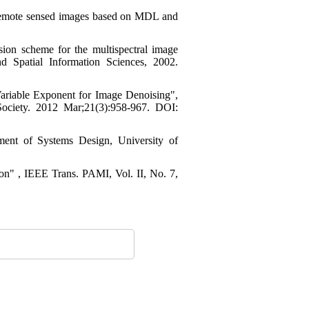
or remote sensed images based on MDL and
ion scheme for the multispectral image
 Spatial Information Sciences, 2002.
ariable Exponent for Image Denoising",
Society. 2012 Mar;21(3):958-967. DOI:
ment of Systems Design, University of
ion" , IEEE Trans. PAMI, Vol. II, No. 7,