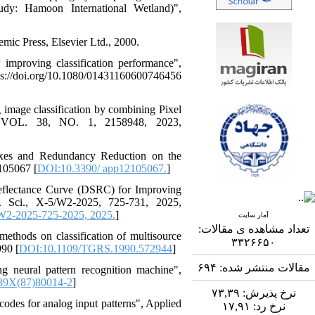
udy: Hamoon International Wetland)",
mic Press, Elsevier Ltd., 2000.
improving classification performance",
i.org/10.1080/01431160600746456
image classification by combining Pixel
al, VOL. 38, NO. 1, 2158948, 2023,
dexes and Redundancy Reduction on the
2105067 [
DOI:10.3390/ app12105067.
]
 Reflectance Curve (DSRC) for Improving
. Sci., X-5/W2-2025, 725-731, 2025,
-W2-2025-725-2025, 2025.
]
آمار سایت
تعداد مشاهده ی مقالات:
methods on classification of multisource
۳۳۲۶۶۵۰
990 [
DOI:10.1109/TGRS.1990.572944
]
۶۹۴
مقالات منتشر شده:
ng neural pattern recognition machine",
89X(87)80014-2
]
۷۳,۳۹
نرخ پذیرش:
codes for analog input patterns", Applied
۱۷,۹۱
نرخ رد: