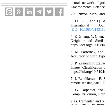
neural network algor
Environmental Science
2. S. Nixon, Mark, and
3. D. Lu, , and Q. We
International Jou
[
DOI:10.1080/014311
4. K. Zhang, Y. Chen,
Neighborhood Simila
https://doi.org/10.10
5. M. Pasternak, and
Accuracy of Crop Type 
6. P. Zeaieanfirouzab
Image Classificatio
https://doi.org/10.519
7. J. Bendiktsson, E. 
remote sensing data".
8. G. Carpenter, and S
Computer Vision, Graph
9. G. Carpenter, and S.