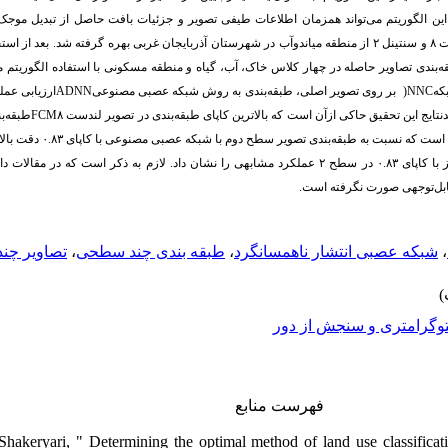
ین الگوریتم می‌تواند همزمان اطلاعات طیفی تصویر و جزئیات بافت حاصل از تبدیل موجک
بعد از است
ه‌بندی تصاویر حاصله در چهار کلاس خاک، آب، گیاه و منطقه مسکونی با استفاده الگوریتم 
ارزیابی عمل
ADNN
بر روی تصویر اصلی، طبقه‌بندی به روش شبکه عصبی مصنوعی
(
NNC
) ه
طبقه‌ب
FCM
(خوشه‌بندی فازی) بر روی تصویر منتخب اعمال گردیدنتایج این تحقیق حاکی ازآن است که بالاترین کاپای طبقه‌بندی در تصویر لندست ۸
است که نسبت به طبقه‌بندی.
همچنین، این الگوریتم در تصویر سنجنده سنتینل ۲ نیز با کاپای ۰.۸۳ در سطح ۲ عملکرد مشابهی را نشان داد. لازم به 
 قابل‌توجهی صورت نگرفته است
تصاویر چن
،
طبقه بندی چند سطحی
،
شبکه عصبی انتشار ناهمسانگرد
،
وگرامتری و سنجش از دور
فهرست منابع
hakeryari, " Determining the optimal method of land use classificat