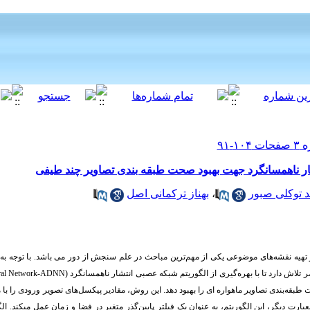
ار ناهمسانگرد جهت بهبود صحت طبقه بندی تصاویر چند طیفی
بهناز ترکمانی اصل
،
 توکلی صبور
هیه نقشه‌های موضوعی یکی از مهم‌ترین مباحث در علم سنجش از دور می باشد. با توجه به 
ADN
N)
(Anisotropic Diffusion Neural Network-
تلاش دارد تا با بهره‌گیری از الگوریتم شبکه عصبی انتشار ناهمسانگرد
بقه‌بندی تصاویر ماهواره ای را بهبود دهد. این روش، مقادیر پیکسل‌های تصویر ورودی را با 
الگ
.
عبارت دیگر، این الگوریتم، به عنوان یک فیلتر پایین‌گذر متغیر در فضا و زمان عمل میکند