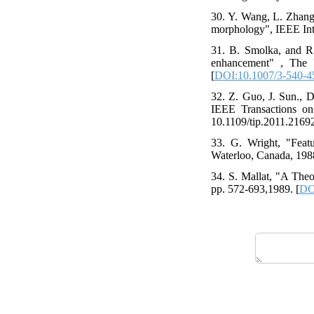
30. Y. Wang, L. Zhang.
morphology", IEEE Int
31. B. Smolka, and R.
enhancement" , The I
[
DOI:10.1007/3-540-4
32. Z. Guo, J. Sun., 
IEEE Transactions on
10.1109/tip.2011.2169
33. G. Wright, "Featu
Waterloo, Canada, 198
34. S. Mallat, "A Theo
pp. 572-693,1989. [
DO