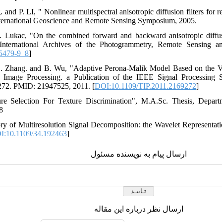
 and P. LI, " Nonlinear multispectral anisotropic diffusion filters f
ernational Geoscience and Remote Sensing Symposium, 2005.
 Lukac, "On the combined forward and backward anisotropic diffus
nternational Archives of the Photogrammetry, Remote Sensing and
5479-9_8
]
D. Zhang. and B. Wu, "Adaptive Perona-Malik Model Based on the V
 Image Processing. a Publication of the IEEE Signal Processing 
272. PMID: 21947525, 2011. [
DOI:10.1109/TIP.2011.2169272
]
re Selection For Texture Discrimination", M.A.Sc. Thesis, Depart
8
ry of Multiresolution Signal Decomposition: the Wavelet Representat
I:10.1109/34.192463
]
ارسال پیام به نویسنده مسئول
ارسال نظر درباره این مقاله