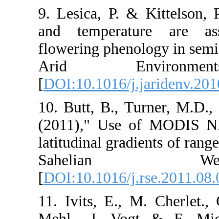
9. Lesica, P. &
and temperat
flowering pheno
Arid Envi
[
DOI:10.1016/j
10. Butt, B., T
(2011)," Use 
latitudinal gra
Saheli
[
DOI:10.1016/j
11. Ivits, E.,
Mehl., J. Vog