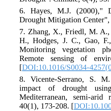
6. Hayes, M.J
Drought Mitiga
7. Zhang, X., F
H., Hodges, J.
Monitoring v
Remote sensin
[
DOI:10.1016/
8. Vicente-Se
impact of dr
Mediterranean,
40(1), 173-208.