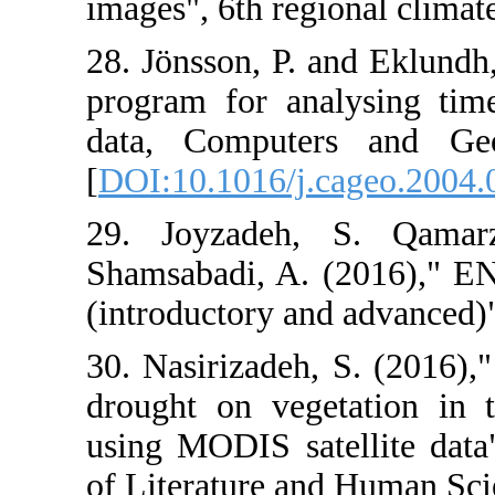
images", 6th re
28. Jönsson, P
program for ana
data, Compute
[
DOI:10.1016/j
29. Joyzadeh
Shamsabadi, A.
(introductory a
30. Nasirizadeh
drought on ve
using MODIS sat
of Literature a