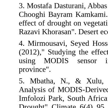
3. Mostafa Dast
Chooghi Bayram
effect of droug
Razavi Khorasan
4. Mirmousavi
(2012)," Studyi
using MODIS
province".
5. Mbatha, N.
Analysis of M
Imfolozi Park, 
Drought". Clima