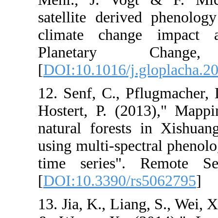
satellite deri
climate chan
Planetar
[
DOI:10.1016/j
12. Senf, C., 
Hostert, P. (2
natural forest
using multi-sp
time series".
[
DOI:10.3390/
13. Jia, K., Lia