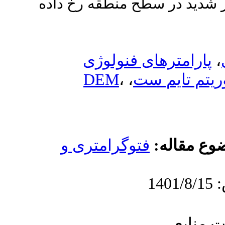
 منطقه رخ داده
 فنولوژی
DEM
،
،
ت
وگرامتری و