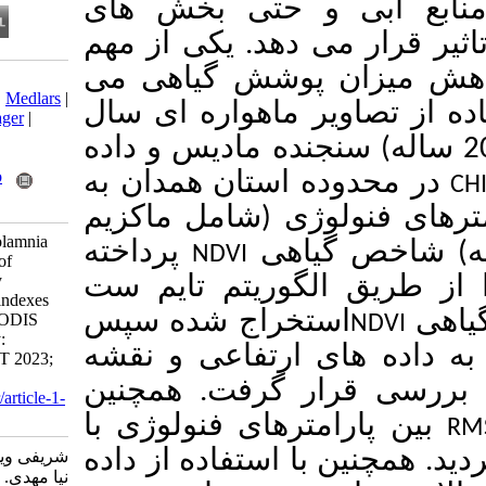
 حتی بخش های
دهد. یکی از مهم
پوشش گیاهی می
Download citation:
BibTeX
|
RIS
|
EndNote
|
Medlars
|
 ماهواره ای سال
ProCite
|
Reference Manager
|
RefWorks
نی 20 ساله) سنجنده مادیس و داده
Send citation to:
Mendeley
Zotero
استان همدان به
RefWorks
ی (شامل ماکزیم
Sharifi V, Ahmadi S, Gholamnia
، ی
پرداخته
NDVI
M. Analysis of the effect of
drought on the phenology
گوریتم تایم ست
parameters of vegetation indexes
خراج شده سپس
from the time series of MODIS
sensor images (case study:
 ارتفاعی و نقشه
Hamadan province). JGST 2023;
12 (2) : 11
گرفت. همچنین
URL:
http://jgst.issgeac.ir/article-1-
1106-fa.html
رهای فنولوژی با
 استفاده از داده
شریفی ویدا، احمدی سلمان، غلام
نیا مهدی. تحلیل اثر خشکسالی بر