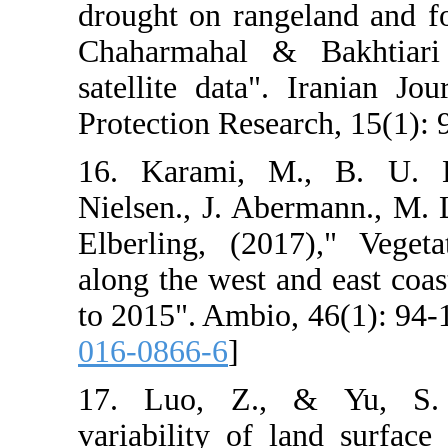
drought on rang
Chaharmahal 
satellite data
Protection Rese
16. Karami, M
Nielsen., J. A
Elberling, (20
along the west 
to 2015". Ambio
016-0866-6
]
17. Luo, Z.,
variability of