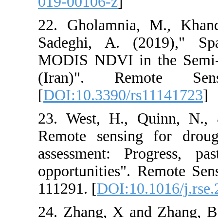
019-00106-z
]
22. Gholamnia
Sadeghi, A. (
MODIS NDVI in
(Iran)". R
[
DOI:10.3390/
23. West, H.,
Remote sensin
assessment: P
opportunities"
111291. [
DOI:1
24. Zhang, X a