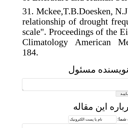
31. Mckee,T.B.D
relationship of
scale". Proceed
Climatology A
184.
ول
ه