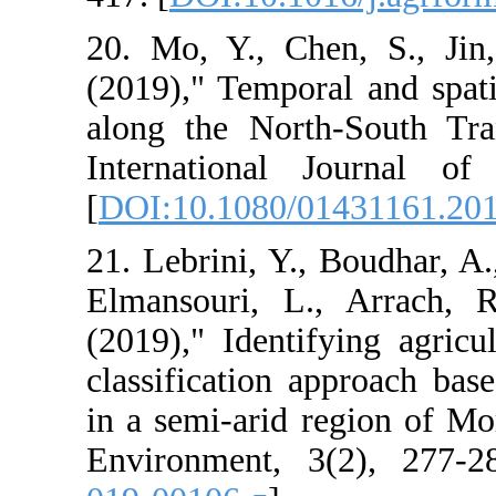
20. Mo, Y., Ch
(2019)," Tempo
along the Nort
International
[
DOI:10.1080/
21. Lebrini, Y.
Elmansouri, L
(2019)," Ident
classification 
in a semi-arid
Environment, 