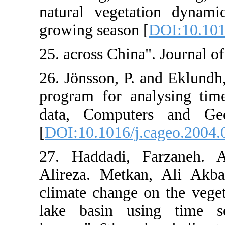
natural veget
growing season
25. across Chin
26. Jönsson, P
program for ana
data, Compute
[
DOI:10.1016/j
27. Haddadi, 
Alireza. Metka
climate change
lake basin 