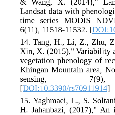
& Wang, X. (2
Landsat data wi
time series 
6(11), 11518-11
14. Tang, H., L
Xin, X. (2015),
vegetation phen
Khingan Mounta
sensing,
[
DOI:10.3390/
15. Yaghmaei, L
H. Jahanbazi, 