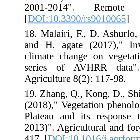
2001-2014"
[
DOI:10.3390/
18. Malairi, F.
and H. agate (
climate chang
series of AV
Agriculture 8(2
19. Zhang, Q., K
(2018)," Veget
Plateau and i
2013)". Agricul
417. [
DOI:10.10