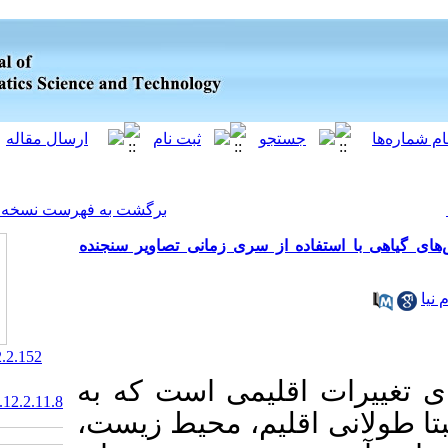
[ English ]
]
Archive
[
برگشت به فهرست نسخه ها
ز سری زمانی تصاویر سنجنده
‎ 10.52547/jgst.12.2.152
لیمی است که به
20.1001.1.2322102.1401.12.2.11.8
قلیم، محیط زیست