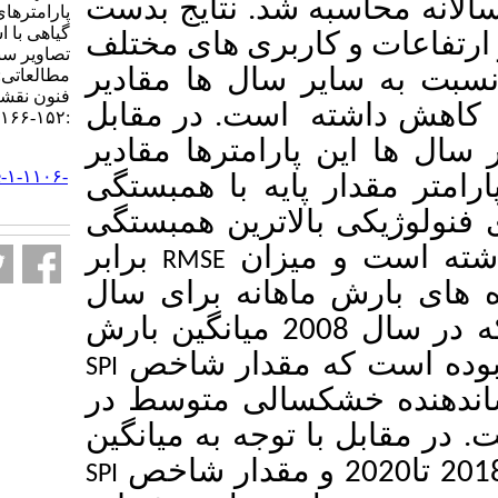
شد. نتایج بدست
پارامترهای فنولوژی شاخص‌های
گیاهی با استفاده از سری زمانی
کاربری های مختلف
تصاویر سنجنده MODIS (مورد
نسبت به سایر سال ها مقادیر
مطالعاتی: استان همدان). علوم و
فنون نقشه برداری. ۱۴۰۱; ۱۲ (۲)
است. در مقابل
:۱۵۲-۱۶۶
ین پارامترها مقادیر
URL:
http://jgst.issgeac.ir/article-۱-۱۱۰۶-
پایه با همبستگی
fa.html
925/0 رین همبستگی
میزان
برابر
RMSE
021/0  برای سال
های 2001 تا2020 نشان داد که در سال 2008 میانگین بارش
ه مقدار شاخص
SPI
خشکسالی متوسط در
توجه به میانگین
SPI