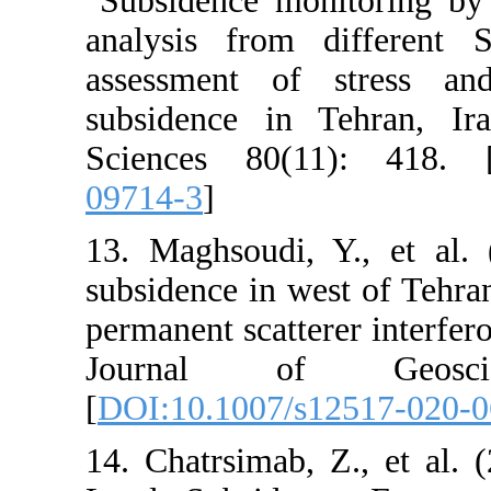
"Subsidence mo
analysis fro
assessment of
subsidence in
Sciences 80(
09714-3
]
13. Maghsoudi,
subsidence in w
permanent scatt
Journal o
[
DOI:10.1007/
14. Chatrsimab