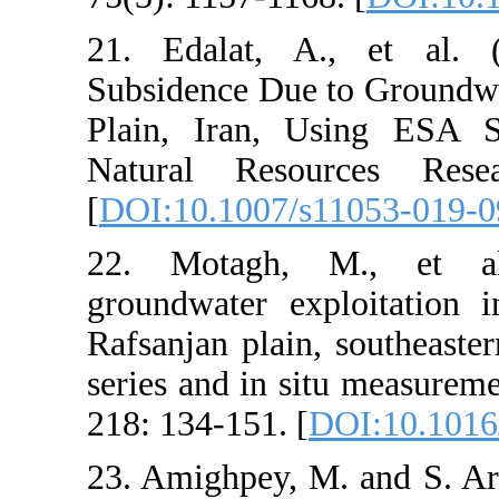
21. Edalat, A
Subsidence Due
Plain, Iran, U
Natural Reso
[
DOI:10.1007/
22. Motagh, 
groundwater ex
Rafsanjan plain
series and in s
218: 134-151. [
23. Amighpey, 