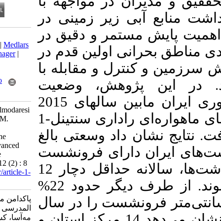
ن در مواجهه با
ی زیر زمینی در
مستمر و دقیق در
Download citation:
BibTeX
|
RIS
|
EndNote
|
Medlars
نی اولین قدم در
|
ProCite
|
Reference Manager
|
RefWorks
ترل و مقابله با
Send citation to:
Mendeley
Zotero
پژوهش، وضعیت
RefWorks
فرونشست تمام وسعت کشوری ایران مابین سالهای 2015
Pakdaman M, Azizi Z, Almodaresi
S, Roostaei M, Mspyhm M.
Evaluation of active
 داد وسعتی بالغ
geomorphodynamics in the
territory of Iran using advanced
یران دارای فرونشست
satellite radar interference
techniques. JGST 2023; 12 (2) : 8
می‌باشند. حدود 7% از این دشت‌ها، سالانه حداقل دچار 12
URL:
http://jgst.issgeac.ir/article-1-
1092-fa.html
سانتی متر فرونشست می‌شوند. از طرف دیگر حدود 22%
سانتی‌متر فرونشست را در سال
پاکدامن محمدصادق، عزیزی زهرا،
المدرسی سید علی، روستایی
تجربه می‌کنند. نتایج همچنین نشان می‌دهد 14 مرکز استان و
مه‌آسا، کستلازی پاسکال. ارزیابی