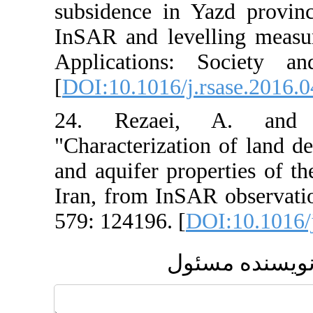
subsidence in 
InSAR and leve
Applications
[
DOI:10.1016/j.
24. Rezaei
"Characterizati
and aquifer pro
Iran, from InS
579: 124196. [
D
ئول