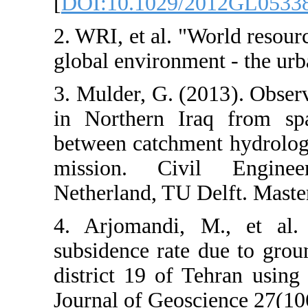
[
DOI:10.1029/
2. WRI, et al. "
global environm
3. Mulder, G. (
in Northern I
between catchm
mission. Civ
Netherland, TU 
4. Arjomandi, 
subsidence rate
district 19 o
Journal of Geos