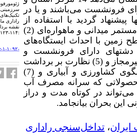
ژئومورفودینامیسم فعال در پهنه
110 اشند و یا در
سرزمینی ایران با استفاده از
تکنیک‌های پیشرفته تداخل‌سنجی
ید با استفاده از
راداری ماهواره‌ای. علوم و فنون
نقشه برداری. ۱۴۰۱; ۱۲ (۲)
راهکار‌هایی از قبیل (1) پایش مستمر میدانی و ماهواره‌ای (2)
:۱۱۴-۱۲۳
داث ایستگاه
های
URL:
(3) فرونشست و
http://jgst.issgeac.ir/article-۱-۱۰۹۲-
fa.html
(4) برچیدن چاه‌های غیرمجاز و (5) نظارت بر برداشت
از چاه‌های مجاز، (6) تغییر الگوی کشاورزی و آبیاری و (7)
رانه مصرف آب
کوتاه مدت و دراز
یانجامد
ل‌سنجی راداری