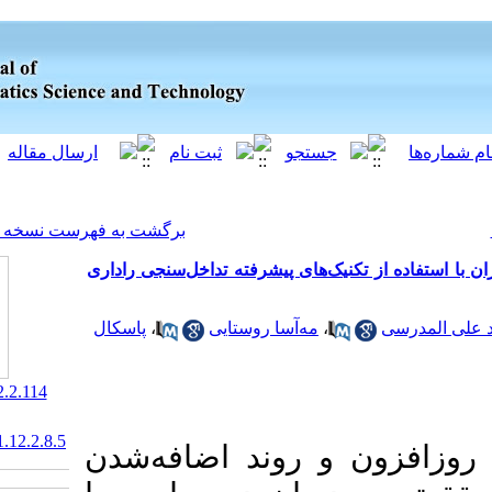
[ English ]
]
Archive
[
برگشت به فهرست نسخه ها
ای پیشرفته تداخل‌سنجی راداری
پاسکال
،
ه‌آسا روستایی
‎ 10.52547/jgst.12.2.114
20.1001.1.2322102.1401.12.2.8.5
روند اضافه‌شدن