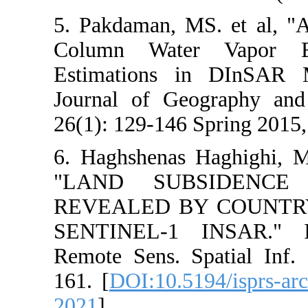
5. Pakdaman, M
Column Wate
Estimations 
Journal of Ge
26(1): 129-146 S
6. Haghshenas
"LAND SU
REVEALED B
SENTINEL-1 
Remote Sens. S
161. [
DOI:10.5
2021
]