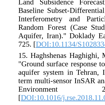
Land Subside
Baseline Subset
Interferometr
Random Forest 
Aquifer, Iran)
725. [
DOI:10.1
15. Haghshenas
"Ground surfac
aquifer system
term multi-sen
Environ
[
DOI:10.1016/j.