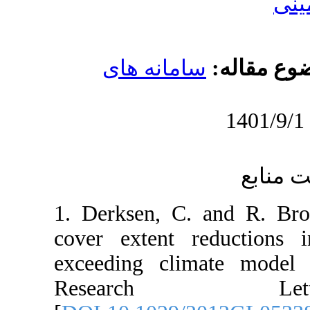
امانه های
1. Derksen, C
cover extent 
exceeding clim
Resear