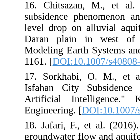
16. Chitsazan,
subsidence ph
level drop on 
Daran plain i
Modeling Earth
1161. [
DOI:10.
17. Sorkhabi, 
Isfahan City
Artificial In
Engineering. [
D
18. Jafari, F.,
groundwater fl