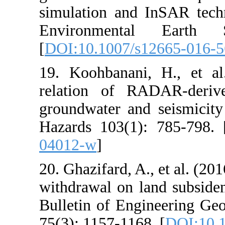
simulation and
Environment
[
DOI:10.1007/s
19. Koohbanani
relation of R
groundwater an
Hazards 103(1)
04012-w
]
20. Ghazifard, A
withdrawal on l
Bulletin of En
75(3): 1157-116