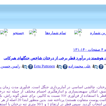
ی هوشمند در برآورد قطر برخی از درختان شاخص جنگلهای هیرکانی
*
،
علی محمدزاده
،
Eetu Puttonen
،
رامین حسین ز
رختان، چالشی اساسی در آماربرداری جنگل است.
فن­آوری مدت زمان پر
ق، امکان سه­بعدی­سازی و اندازه­گیری اجسام مختلف از جمله تنه درختا
طر با استفاده از فن
آوری
نسبت به کالیپر، برای شش گونه راش، بلند
TOF
توسکا و انجیلی (که به لحاظ فرم تنه و ضخامت 
 سپس قطر در ارتفاع 1 و 30/1 متری تنه درختان با استفاده از کالیپر اندازه