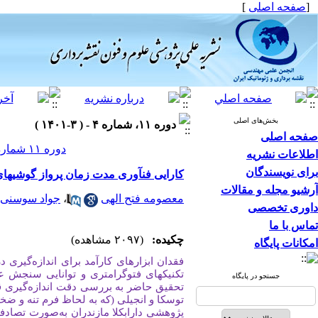
[
صفحه اصلی
]
بخش‌های اصلی
دوره ۱۱، شماره ۴ - ( ۳-۱۴۰۱ )
صفحه اصلی
دوره ۱۱ شماره ۴ صفحات ۱۴۰-۱۳۱
اطلاعات نشریه
برای نویسندگان
کارایی فنآوری مدت زمان پرواز گوشیها
آرشیو مجله و مقالات
معصومه فتح الهی
،
جواد سوسنی
داوری تخصصی
تماس با ما
چکیده:
(۲۰۹۷ مشاهده)
امکانات پایگاه
فقدان ابزارهای کارآمد برای اندازه
گیری د
تکنیک­های فتوگرامتری و توانایی سنجش عم
جستجو در پایگاه
تحقیق حاضر به بررسی دقت اندازه
گیری ق
پژوهشی دارابکلا مازندران به
صورت تصادفی انتخاب گردید.