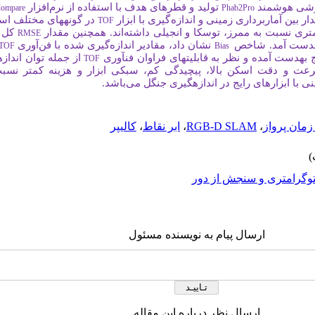
گوشی هوشمند
تولید و قطر
های هدف با استفاده از نرم
افزار
Compare
Phab2Pro
ر بین آماربرداری زمینی و اندازه
گیری با ابزار
در گونه­های مختلف است
TOF
تری نسبت به ممرز، توسکا و انجیلی داشته
اند. همچنین مقدار
RMSE
نشان داد، مقادیر اندازه
گیری شده با فن
آوری
TOF
Bias
ج به­دست آمده و نظر به قابلیت­های فراوان فن­آوری
از جمله توان انداز
TOF
رعت و دقت اسکن بالا، پیچیدگی کم، سبکی ابزار و هزینه کمتر نسب
 با ابزارهای رایج در اندازه­گیری جنگل می
باشد.
مان پرواز
،
RGB-D SLAM
،
ابر نقاط
،
کالیپر
وگرامتری و سنجش از دور
ارسال پیام به نویسنده مسئول
ارسال نظر درباره این مقاله