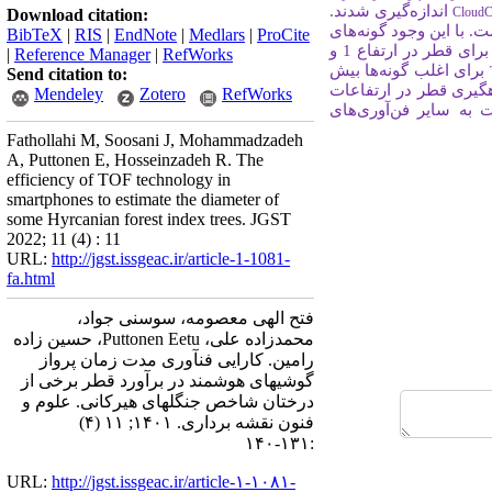
اندازه
گیری شدند.
Cloud
Download citation:
. با این وجود گونه
های
BibTeX
|
RIS
|
EndNote
|
Medlars
|
ProCite
کل برای قطر در ارتفاع 1 و
|
Reference Manager
|
RefWorks
برای اغلب گونه
ها بیش
Send citation to:
ه­گیری قطر در ارتفاعات
Mendeley
Zotero
RefWorks
ت به سایر فن
آوری
های
Fathollahi M, Soosani J, Mohammadzadeh
A, Puttonen E, Hosseinzadeh R. The
efficiency of TOF technology in
smartphones to estimate the diameter of
some Hyrcanian forest index trees. JGST
2022; 11 (4) : 11
URL:
http://jgst.issgeac.ir/article-1-1081-
fa.html
فتح الهی معصومه، سوسنی جواد،
محمدزاده علی، Puttonen Eetu، حسین زاده
رامین. کارایی فنآوری مدت زمان پرواز
گوشیهای هوشمند در برآورد قطر برخی از
درختان شاخص جنگلهای هیرکانی. علوم و
فنون نقشه برداری. ۱۴۰۱; ۱۱ (۴)
:۱۳۱-۱۴۰
URL:
http://jgst.issgeac.ir/article-۱-۱۰۸۱-