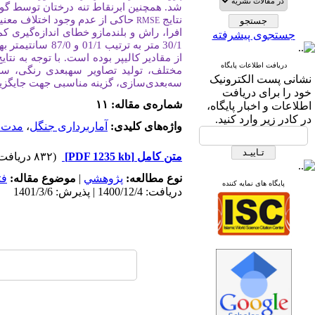
شد. همچنین ابرنقاط تنه درختان توسط 
نتایج
حاکی از عدم وجود اختلاف معنی­دا
RMSE
افرا، راش و بلندمازو خطای اندازه
گیری کم
جستجوی پیشرفته
30/1 متر به ترتیب 01/1 و 87/0 سانتی­متر به­دست آمد. شاخص
از مقادیر کالیپر بوده است. با توجه به نتای
دریافت اطلاعات پایگاه
مختلف، تولید تصاویر سه­بعدی رنگی، س
نشانی پست الکترونیک
سه
بعدی
سازی، گزینه مناسبی جهت جایگزینی
خود را برای دریافت
شماره‌ی مقاله: ۱۱
اطلاعات و اخبار پایگاه،
در کادر زیر وارد کنید.
واژه‌های کلیدی:
آماربرداری جنگل
،
مدت ز
متن کامل
[PDF 1235 kb]
(۸۳۲ دریافت)
نوع مطالعه:
پژوهشي
|
موضوع مقاله:
فت
پایگاه های نمایه کننده
دریافت: 1400/12/4 | پذیرش: 1401/3/6