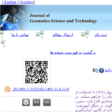
[ English ]
]
Archive
[
برگشت به فهرست نسخه ها
اده
‎ 20.1001.1.2322102.1401.11.4.11.9
واز
(
) با استفاده از
TOF
ن را فراهم می­کند. در
مازو، افرا پلت، ممرز،
پوست متفاوت هستند) پرداخته شد. بدین منظور ابتدا 20 اصله از هر گونه، در جنگل آموزشی-
گیری