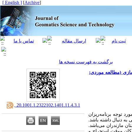
[ English ]
]
Archive
[
برگشت به فهرست نسخه ها
سازی (مطالعه موردی:
‎ 20.1001.1.2322102.1401.11.4.3.1
رد توجه برنامه‌ریزان
ه دنبال داشته باشد.
ن مازندران می‌باشد.
 گذشته 9 معیار موثر در مکانیابی اسکان موقت استخراج و