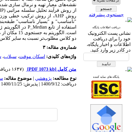
نقشه‌های معیار تهیه و نرمال سازی شده 
از روش فرآیند تحلیل سلسله مراتبی (
HP
جستجوی پیشرفته
روش
AHP
، از روش ترکیب خطی وزن‌د
"نامناسب" و "بسیار نامناسب" طبقه‌ب
استفاده از تابع
P_Median
در الگوریتم ژ
دریافت اطلاعات پایگاه
است. الگوریت
نشانی پست الکترونیک
دو کلاس مطلوب‌تر نسبت به سایر کلاس‌ها
خود را برای دریافت
اطلاعات و اخبار پایگاه،
شماره‌ی مقاله: ۳
در کادر زیر وارد کنید.
واژه‌های کلیدی:
اسکان موقت
،
سیلاب
،
س
متن کامل
[PDF 1073 kb]
(۱۶۴۷ دریافت)
پایگاه های نمایه کننده
نوع مطالعه:
پژوهشي
|
موضوع مقاله:
سا
دریافت: 1400/9/12 | پذیرش: 1400/11/25