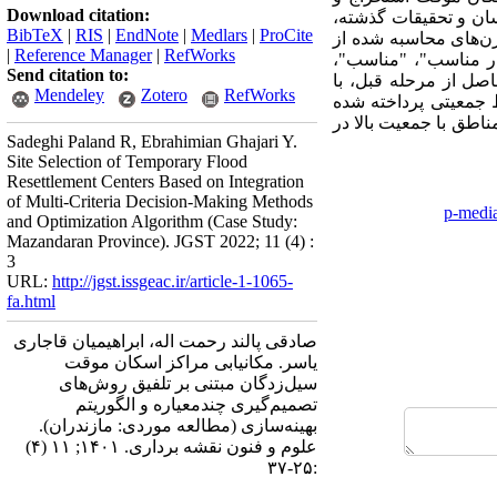
Download citation:
سان و تحقیقات گذشته،
BibTeX
|
RIS
|
EndNote
|
Medlars
|
ProCite
زن‌های محاسبه شده از
|
Reference Manager
|
RefWorks
ار مناسب"، "مناسب"،
Send citation to:
صل از مرحله قبل، با
Mendeley
Zotero
RefWorks
ط جمعیتی پرداخته شده
ز در مناطق با جمعیت بالا در
Sadeghi Paland R, Ebrahimian Ghajari Y.
Site Selection of Temporary Flood
Resettlement Centers Based on Integration
of Multi-Criteria Decision-Making Methods
p-medi
and Optimization Algorithm (Case Study:
Mazandaran Province). JGST 2022; 11 (4) :
3
URL:
http://jgst.issgeac.ir/article-1-1065-
fa.html
صادقی پالند رحمت اله، ابراهیمیان قاجاری
یاسر. مکانیابی مراکز اسکان موقت
سیل‌زدگان مبتنی بر تلفیق روش‌های
تصمیم‌گیری چندمعیاره و الگوریتم
بهینه‌سازی (مطالعه موردی: مازندران).
علوم و فنون نقشه برداری. ۱۴۰۱; ۱۱ (۴)
:۲۵-۳۷