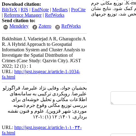
K-me
، توزیع مکانی جرم
Download citation:
م کمک شود. نتایج نشان
BibTeX
|
RIS
|
EndNote
|
Medlars
|
ProCite
شخص شد، توزیع جرم­های
|
Reference Manager
|
RefWorks
Send citation to:
Mendeley
Zotero
RefWorks
Bakhshian J, Vafaeiejad A R, Gharagozlu A
R. A Hybrid Approach to Geospatial
Information System and Cluster Analysis to
Investigate the Spatial Distribution of
Crimes (Case Study: Qazvin City). JGST
2022; 12 (1) : 1
URL:
http://jgst.issgeac.ir/article-1-1034-
fa.html
بخشیان جواد، وفایی نژاد علیرضا، قراگوزلو
علیرضا. رویکردی ترکیبی به سامانه‌های
اطلاعات مکانی و تحلیل خوشه‌ای برای
بررسی توزیع مکانی وقوع جرم (نمونه
موردی: شهر قزوین). علوم و فنون نقشه
برداری. ۱۴۰۱; ۱۲ (۱) :۱-۱۲
URL:
http://jgst.issgeac.ir/article-۱-۱۰۳۴-
fa.html