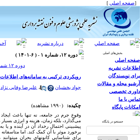
[
صفحه اصلی
]
بخش‌های اصلی
دوره ۱۲، شماره ۱ - ( ۶-۱۴۰۱ )
صفحه اصلی
دوره ۱۲ شماره ۱ صفحات ۱۲-۱
اطلاعات نشریه
برای نویسندگان
رویکردی ترکیبی به سامانه‌های اطلاعات
آرشیو مجله و مقالات
*
جواد بخشیان
،
علیرضا وفایی نژاد
داوری تخصصی
تماس با ما
چکیده:
(۱۹۹۰ مشاهده)
امکانات پایگاه
وقوع جرم در جامعه، نه تنها باعث ایجاد
می‌گذارد، بلکه زمان، هزینه و انرژی بسیار
جستجو در پایگاه
پیش­بینی احتمال رخداد آن در آینده و یا ب
برخورد موثر با آن کمک کند. اما متاسفانه 
برای شناسایی کانون­های بحران می­توانن