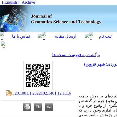
[ English ]
]
Archive
[
برگشت به فهرست نسخه ها
موردی: شهر قزوین)
‎ 20.1001.1.2322102.1401.12.1.1.6
ترده‌ای بر دوش جامعه
نی وقوع جرم در گذشته و
شگیری از وقوع جرم و یا
ای آماری وجود دارند که
ت. در پژوهش حاضر سعی