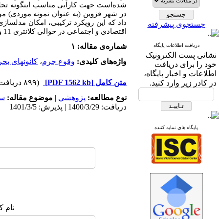
شده‌است جهت کارایی مناسب اینگونه تحلیل
در شهر قزوین (به عنوان نمونه موردی) مور
داد که این رویکرد ترکیبی، امکان مدلساز
جستجوی پیشرفته
اقتصادی و اجتماعی در حوالی کلانتری 11 و جرایم امنیتی در کلانتری 17 شهر مذکور، بیشتر است.
شماره‌ی مقاله: ۱
دریافت اطلاعات پایگاه
نشانی پست الکترونیک
واژه‌های کلیدی:
وقوع جرم
،
کانونهای بحر
خود را برای دریافت
اطلاعات و اخبار پایگاه،
متن کامل
[PDF 1562 kb]
(۸۹۹ دریافت)
در کادر زیر وارد کنید.
نوع مطالعه:
پژوهشي
|
موضوع مقاله:
سا
دریافت: 1400/3/29 | پذیرش: 1401/3/5
پایگاه های نمایه کننده
نام ک