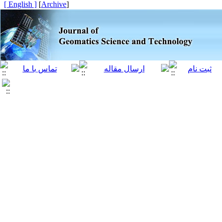
[ English ]
]
Archive
[