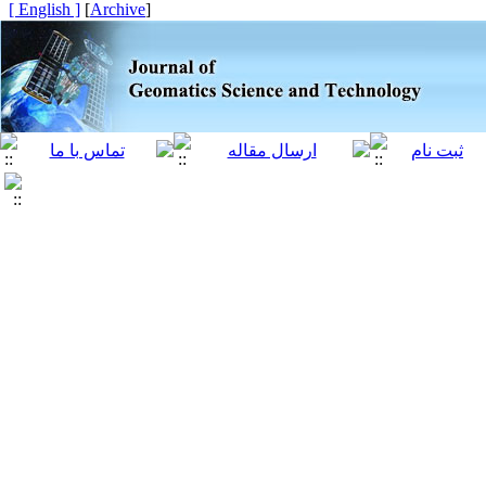
[ English ]
]
Archive
[