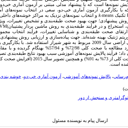
لایش نمونه‌ها است که با پیشنهاد مدلی مبتنی بر آزمون آماری خی‌د
ا بکارگیری آزمون آماری خی-دو، سعی در انتخاب نمونه‌های آم
ا تکنیک
k
-means و انتخاب نمونه‌های نزدیک به مراکز خوشه‌های داخ
ر روش پیشنهادی؛ جهت بهبود صحت طبقه‌بندی و تشخیص تغییرات‌، وی
 استخراج و در فرآیند طبقه‌بندی به روش ماشین بردار پشتیبان
(
SVM
ارتقای صحت طبقه‌بندی و شناسایی تغییرات، فرآیند انتخاب مجموع
ریتم ژنتیک بهینه شده‌اند. جهت پیاده‌سازی و ارزیابی روش پیشنهادی،
بازه زمانی 2011 و 2015 و نقشه کاربری اراضی سال 2009 مربوط به شهر شیراز استفاده 
تحقیق، نقشه‌­های موضوعی منطقه مورد مطالعه با صحت کلی 72/98% 
م‌رسانی
،
پالایش نمونه‌های آموزشی
،
آزمون آماری خی-دو
،
خوشه بندی k‌-means
وگرامتری و سنجش از دور
ارسال پیام به نویسنده مسئول