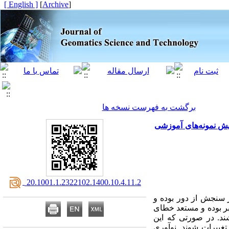
[ English ]
]
Archive
[
برگشت به فهرست نسخه ها
ایش نمونه‌های آموزشی
‎ 20.1001.1.2322102.1400.10.4.11.2
ر سنجش از دور بوده و
بر بوده و مستعد خطای
د. در صورتی که این
غییرات شوند. نوآوری