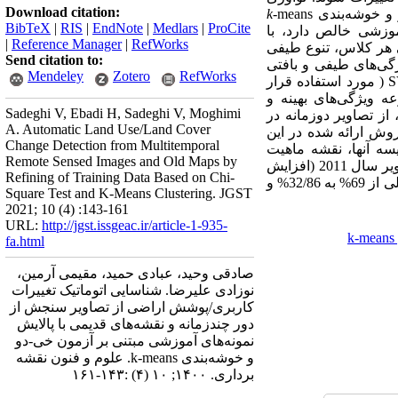
Download citation:
و و خوشه‌بندی
-means
k
BibTeX
|
RIS
|
EndNote
|
Medlars
|
ProCite
وزشی خالص دارد، با
|
Reference Manager
|
RefWorks
لی هر کلاس، ‌تنوع طیفی
Send citation to:
ژگی‌های طیفی و بافتی
Mendeley
Zotero
RefWorks
)
مورد استفاده قرار
ه ویژگی‌های بهینه و
Sadeghi V, Ebadi H, Sadeghi V, Moghimi
 از تصاویر دوزمانه در
A. Automatic Land Use/Land Cover
شد. با بکارگیری روش ارائه شده در این
Change Detection from Multitemporal
و 57/94% بهنگام گردیده و با مقایسه آنها، نقشه ماهیت
Remote Sensed Images and Old Maps by
تغییرات حاصل گردید. ارزیابی نتایج نشان داد؛ فرآیند پالایش نمونه‌های آموزشی سبب بهبود نتایج طبقه‌بندی تصویر سال 2011 (افزایش
Refining of Training Data Based on Chi-
ضریب کاپا از 65% به 87% و افزایش صحت کلی از 73% به 91%) و همچنین تصویر سال 2015 (افزایش صحت کلی از 69% به 32/86% و
Square Test and K-Means Clustering. JGST
2021; 10 (4) :143-161
URL:
http://jgst.issgeac.ir/article-1-935-
fa.html
صادقی وحید، عبادی حمید، مقیمی آرمین،
نوزادی علیرضا. شناسایی اتوماتیک تغییرات
کاربری/پوشش اراضی از تصاویر سنجش از
دور چندزمانه و نقشه‌های قدیمی با پالایش
نمونه‌های آموزشی مبتنی بر آزمون خی-دو
و خوشه‌بندی k-means. علوم و فنون نقشه
برداری. ۱۴۰۰; ۱۰ (۴) :۱۴۳-۱۶۱