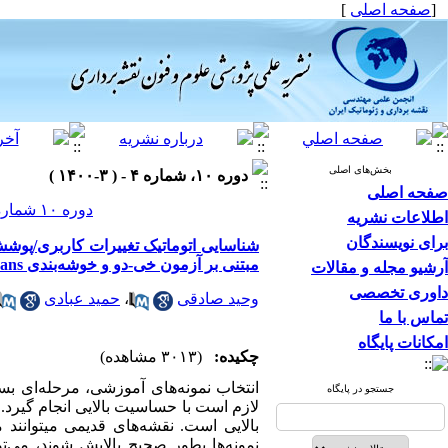
[
صفحه اصلی
]
بخش‌های اصلی
دوره ۱۰، شماره ۴ - ( ۳-۱۴۰۰ )
صفحه اصلی
دوره ۱۰ شماره ۴ صفحات ۱۶۱-۱۴۳
اطلاعات نشریه
برای نویسندگان
شناسایی اتوماتیک تغییرات کاربری/پوشش
مبتنی بر آزمون خی-دو و خوشه‌بندی k-means
آرشیو مجله و مقالات
داوری تخصصی
وحید صادقی
،
حمید عبادی
تماس با ما
امکانات پایگاه
چکیده:
(۳۰۱۳ مشاهده)
انتخاب نمونه
های آموزشی، مرحله‌ای بسیا
جستجو در پایگاه
لازم است با حساسیت بالایی انجام گیرد. 
بالایی است. نقشه
های قدیمی می­توانند 
نمونه‌ها
‌
بطور صحیح پالایش شوند، می
ت