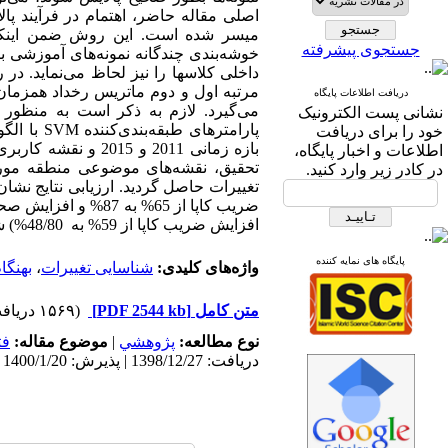
اصلی مقاله حاضر، اهتمام در فرآیند پا
میسر شده است. این روش ضمن اینکه ب
جستجوی پیشرفته
خوشه‌بندی چندگانه نمونه‌های آموزشی ب
داخلی کلاسها را نیز لحاظ می‌نماید. د
مرتبه اول و دوم ماتریس رخداد همزمان،
دریافت اطلاعات پایگاه
می‌گیرد. لازم به ذکر است به منظور 
نشانی پست الکترونیک
پارامترهای طبقه‌بندی‌کننده
SVM
با الگو
خود را برای دریافت
اطلاعات و اخبار پایگاه،
در کادر زیر وارد کنید.
افزایش ضریب کاپا از 59% به 48/80%) شده است.
پایگاه های نمایه کننده
واژه‌های کلیدی:
شناسایی تغییرات
،
بهنگا
متن کامل
[PDF 2544 kb]
(۱۵۶۹ دریافت)
نوع مطالعه:
پژوهشي
|
موضوع مقاله:
فت
دریافت: 1398/12/27 | پذیرش: 1400/1/20