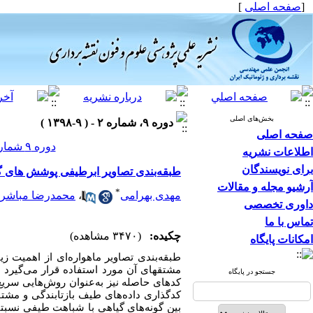
[
صفحه اصلی
]
بخش‌های اصلی
دوره ۹، شماره ۲ - ( ۹-۱۳۹۸ )
صفحه اصلی
دوره ۹ شماره ۲ صفحات ۷۵-۶۵
اطلاعات نشریه
برای نویسندگان
طبقه‌بندی تصاویر ابرطیفی پوشش های گیاهی با استفاده از کد
آرشیو مجله و مقالات
*
مهدی بهرامی
،
محمدرضا مباشر
داوری تخصصی
تماس با ما
چکیده:
(۳۴۷۰ مشاهده)
امکانات پایگاه
طبقه
بندی تصاویر ماهواره
ای از اهمیت زی
مشتق­های
آن مورد استفاده قرار می
گیرد 
جستجو در پایگاه
کدهای حاصله نیز به‌عنوان روش
هایی سریع 
کدگذاری داده
های طیف بازتابندگی و مش
بین گونه
های گیاهی با شباهت طیفی نسبتا ب