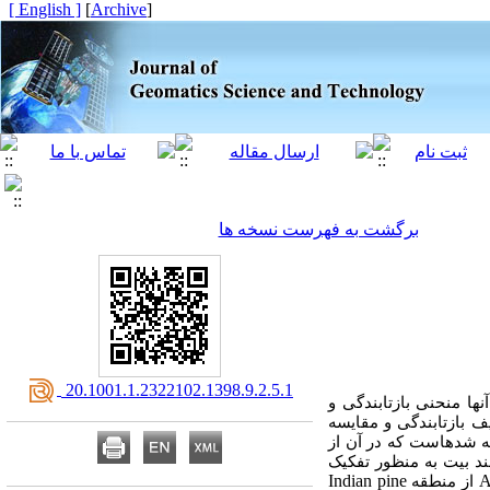
[ English ]
]
Archive
[
برگشت به فهرست نسخه ها
‎ 20.1001.1.2322102.1398.9.2.5.1
ها منحنی بازتابندگی و
 بازتابندگی و مقایسه
ه شده­است که در آن از
د بیت به منظور تفکیک
Indian pine
A
از منطقه