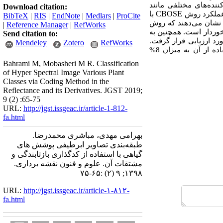
ننده
های مختلفی مانند
Download citation:
CBOSE
 عملکرد روش
با
BibTeX
|
RIS
|
EndNote
|
Medlars
|
ProCite
ج نشان می
دهند که روش
|
Reference Manager
|
RefWorks
.
خوردار است
همچنین به
Send citation to:
رد ارزیابی قرار گرفت.
Mendeley
Zotero
RefWorks
بندی نسبت به عدم استفاده از آن به میزان 8%
Bahrami M, Mobasheri M R. Classification
of Hyper Spectral Image Various Plant
Classes via Coding Method in the
Reflectance and its Derivatives. JGST 2019;
9 (2) :65-75
URL:
http://jgst.issgeac.ir/article-1-812-
fa.html
بهرامی مهدی، مباشری محمدرضا.
طبقه‌بندی تصاویر ابرطیفی پوشش های
گیاهی با استفاده از کد‎گذاری بازتابندگی و
مشتقات آن. علوم و فنون نقشه برداری.
۱۳۹۸; ۹ (۲) :۶۵-۷۵
URL:
http://jgst.issgeac.ir/article-۱-۸۱۲-
fa.html