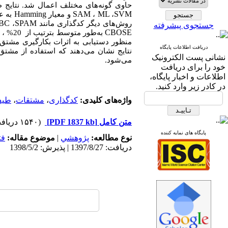
حاوی گونه
های مختلف اعمال شد. نتایج ط
Hamming
SAM
ML
SVM
،
،
و معیار
به عن
BC
SPAM
روش
های دیگر کدگذاری مانند
،
جستجوی پیشرفته
CBOSE
به‌طور متوسط بترتیب از 20% ، 16% 11% و 7% دقت بالاتر نسبت به روش
منظور دستیابی به اثرات بکارگیری مشتق د
دریافت اطلاعات پایگاه
نتایج نشان می
دهند که استفاده از مشت
نشانی پست الکترونیک
.
می
شود
خود را برای دریافت
اطلاعات و اخبار پایگاه،
در کادر زیر وارد کنید.
واژه‌های کلیدی:
کدگذاری
،
مشتقات
،
طیف
متن کامل
[PDF 1837 kb]
(۱۵۴۰ دریافت)
پایگاه های نمایه کننده
نوع مطالعه:
پژوهشي
|
موضوع مقاله:
فت
دریافت: 1397/8/27 | پذیرش: 1398/5/2