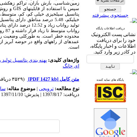
زمین‌شناسی، بارش باران، تراکم زهکشی
GIS
سپس با استفاده از قابلیت­های
و روش ت
جستجوی پیشرفته
تولید رواناب زیاد و 
دریافت اطلاعات پایگاه
نشانی پست الکترونیک
محدوده خطر است. به طورکلی وضعیت راه­ه
خود را برای دریافت
عمده­ای از راه­های واقع در حوضه آبریز ا
اطلاعات و اخبار پایگاه،
است.
در کادر زیر وارد کنید.
واژه‌های کلیدی:
پهنه بندی پتانسیل تولید 
ای چانگ
متن کامل
[PDF 1427 kb]
(۳۵۲۹ دریافت)
پایگاه های نمایه کننده
نوع مطالعه:
ترویجی
|
موضوع مقاله:
سام
دریافت: 1397/8/17 | پذیرش: 1397/11/10