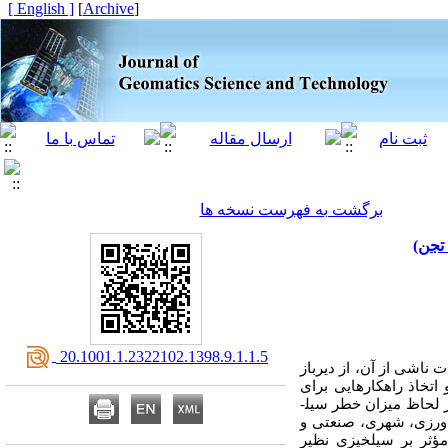
[ English ]
]
Archive
[
برگشت به فهرست نسخه ها
‎ 20.1001.1.2322102.1398.9.1.1.5
 ناشی از آن، از دیرباز
اتخاذ راهکارهایی برای
کاهش آثار زیان‌بار آن می­باشد. یکی از اقدامات اساسی در این زمینه شناخت مناطق سیل­گیر و پهنه­بندی این مناطق از لحاظ میزان خطر سیل­
کشاورزی، شهری، صنعتی و
ؤثر بر سیل­خیزی نظیر