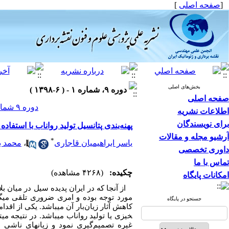
[
صفحه اصلی
]
بخش‌های اصلی
دوره ۹، شماره ۱ - ( ۶-۱۳۹۸ )
صفحه اصلی
دوره ۹ شماره ۱ صفحات ۱۴-۱
اطلاعات نشریه
برای نویسندگان
پهنه‌بندی پتانسیل تولید رواناب با استفاده از مدل های GIS-MCDA فازی (مطالعه موردی
آرشیو مجله و مقالات
*
یاسر ابراهیمیان قاجاری
،
محمد ب
داوری تخصصی
تماس با ما
چکیده:
(۴۲۶۸ مشاهده)
امکانات پایگاه
از آنجا که در ایران پدیده سیل در میان بل
مورد توجه بوده و امری ضروری تلقی می­گرد
جستجو در پایگاه
خیزی یا تولید رواناب می­باشد. در نتیجه م
غیره تصمیم‌گیری نمود و زیان­های ناشی 