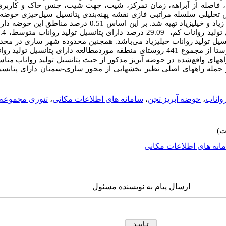
، فاصله از آبراهه، زمان تمرکز، شیب، جهت شیب، جنس خاک و کاربر
حلیلی سلسله مراتبی فازی نقشه پهنه‌بندی پتانسیل سیل‌خیزی حوضه آ
پتانسیل سیل­خیزی خیلی کم، ­کم، متوسط، زیاد و خیلی­زیاد تهیه شد. بر این
12.52 درصد دارای پتانسیل تولید رواناب خیلی­زیاد می‌باشد. همچنین محدوده شهر­ ساری در
رواناب متوسط تا زیاد قرار داشته و 87 روستا از مجموع 441 روستای منطقه موردمطالعه دارای پ
ای واقع‌شده در حوضه آبریز مذکور از حیث پتانسیل تولید رواناب مناس
ز جمله راه­های اصلی نظیر بخش­هایی از محور ساری-سمنان دارای پتانسیل 
رواناب
،
حوضه آبریز تجن
،
سامانه های اطلاعات مکانی
،
تئوری مجموعه
انه های اطلاعات مکانی
ارسال پیام به نویسنده مسئول