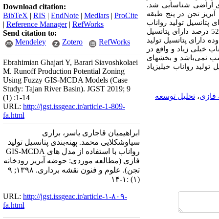
ی اراضی شناسایی شد.
Download citation:
بریز تجن در پنج طبقه
BibTeX
|
RIS
|
EndNote
|
Medlars
|
ProCite
 اساس 0.51 درصد مناطق این حوضه دارای پتانسیل تولید رواناب
|
Reference Manager
|
RefWorks
خیلی­کم، 5.48 درصد مناطق دارای پتانسیل تولید رواناب کم، 29.09 درصد دارای پتانسیل تولید رواناب متوسط، 52.4 درصد دارای پتانسیل
Send citation to:
 محدوده دارای پتانسیل تولید
Mendeley
Zotero
RefWorks
تانسیل تولید رواناب خیلی زیاد و واقع در
ب نمی‌باشد و بخش­های
Ebrahimian Ghajari Y, Barari Siavoshkolaei
تولید رواناب خیلی­زیاد
M. Runoff Production Potential Zoning
Using Fuzzy GIS-MCDA Models (Case
Study: Tajan River Basin). JGST 2019; 9
 فازی
،
تحلیل توسعه
(1) :1-14
URL:
http://jgst.issgeac.ir/article-1-809-
fa.html
ابراهیمیان قاجاری یاسر، براری
سیاوشکلایی محمد. پهنه‌بندی پتانسیل تولید
رواناب با استفاده از مدل های GIS-MCDA
فازی (مطالعه موردی: حوضه آبریز رودخانه
تجن). علوم و فنون نقشه برداری. ۱۳۹۸; ۹
(۱) :۱-۱۴
URL:
http://jgst.issgeac.ir/article-۱-۸۰۹-
fa.html