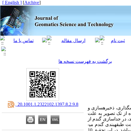
[ English ]
]
Archive
[
برگشت به فهرست نسخه ها
‎ 20.1001.1.2322102.1397.8.2.9.8
­گذاری، ذخیره­سازی و
ه از تک تصویر به علت
 در جداسازی گندم از
این محصولات با مشکل مواجه می­شوند. لذا بکارگیری تصاویر چندزمانه در طول رشد محصول باعث بهبود صحت طبقه­بندی گندم می­
گردد. الگوریتم‌ جنگل تصادفی، یکی از ابزارهای مناسب جهت غلبه بر مشکلات طبقه­بندی تصاویر سری زمانی می­باشد. در این تحقیق 10