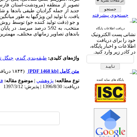
جدید از جمله گرادیان طیفی باند­ها و شا
جستجوی پیشرفته
منتخب، به 5/92 درصد می­رس
دریافت اطلاعات پایگاه
باندهای تصاویر زمان­های مختلف، مهمترین 
نشانی پست الکترونیک
خود را برای دریافت
اطلاعات و اخبار پایگاه،
در کادر زیر وارد کنید.
واژه‌های کلیدی:
طبقه‌بندی گندم
،
جنگل ت
متن کامل
[PDF 1468 kb]
(۱۸۴۴ دریافت)
پایگاه های نمایه کننده
نوع مطالعه:
پژوهشي
|
موضوع مقاله:
فت
دریافت: 1396/8/30 | پذیرش: 1397/3/12