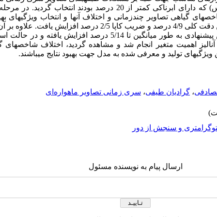
تصویر از منطقه (مرودشت-استان فارس) که دارای ابرناکی کمتر از 20 درصد بودند ا
خص­های گیاهی تصاویر چندزمانی و اختلاف آنها و انتخاب ویژگی­های به
یافت. با تولید این ویژگی­ها به طور میانگین دقت کلی 4/9 درصد و ضریب کاپا 
و جو (دقت تولید کننده جو) توسط روش پیشنهادی به طور میانگین تا 5/14 درصد ا
د. در پایان آنالیز اهمیت متغیر انجام شد و مشاهده گردید، اختلاف شاخص­ه
ویژگی­های تولید و معرفی شده به مدل جهت بهبود نتایج می­باشند.
صادفی
،
گرادیان طیفی
،
سری زمانی تصاویر ماهواره‌ای
وگرامتری و سنجش از دور
ارسال پیام به نویسنده مسئول