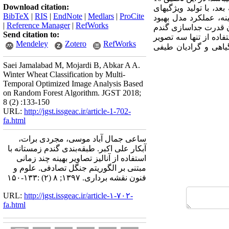
Download citation:
نتخاب گردید. در مرحله بعد، با تولید ویژگی­های
BibTeX
|
RIS
|
EndNote
|
Medlars
|
ProCite
ینه، عملکرد مدل بهبود
|
Reference Manager
|
RefWorks
2/5 درصد افزایش یافت. علاوه بر آن قدرت جداسازی گندم
Send citation to:
فزایش یافته و در حالت استفاده از تنها سه تصویر
Mendeley
Zotero
RefWorks
ای گیاهی و گرادیان طیفی
Saei Jamalabad M, Mojardi B, Abkar A A.
Winter Wheat Classification by Multi-
Temporal Optimized Image Analysis Based
on Random Forest Algorithm. JGST 2018;
8 (2) :133-150
URL:
http://jgst.issgeac.ir/article-1-702-
fa.html
ساعی جمال آباد موسی، مجردی برات،
آبکار علی اکبر. طبقه‌بندی گندم زمستانه با
استفاده از آنالیز تصاویر بهینه چند زمانی
مبتنی بر الگوریتم جنگل تصادفی. علوم و
فنون نقشه برداری. ۱۳۹۷; ۸ (۲) :۱۳۳-۱۵۰
URL:
http://jgst.issgeac.ir/article-۱-۷۰۲-
fa.html