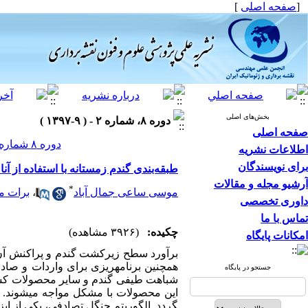
[
صفحه اصلی
]
بخش‌های اصلی
دوره ۸، شماره ۲ - ( ۹-۱۳۹۷ )
صفحه اصلی
دوره ۸ شماره ۲ صفحات ۱۵۰-۱۳۳
اطلاعات نشریه
برای نویسندگان
طبقه‌بندی گندم زمستانه با استفاده از آن
آرشیو مجله و مقالات
*
موسی ساعی جمال آباد
،
برات م
داوری تخصصی
تماس با ما
چکیده:
(۳۹۲۶ مشاهده)
امکانات پایگاه
برآورد سطح زیر­­کشت گندم و پراکنش آن
همچنین برنامه­ریزی برای واردات و صاد
جستجو در پایگاه
شباهت طیفی گندم و سایر محصولات کشاو