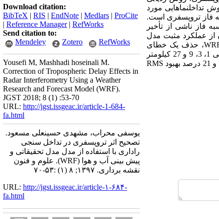
Download citation:
وش تداخل­نماهایی مورد
BibTeX
|
RIS
|
EndNote
|
Medlars
|
ProCite
 به فاز تروپسفری است.
|
Reference Manager
|
RefWorks
به فاز ناشی از تأخیر
Send citation to:
ن از عملکرد مثبت مدل
Mendeley
Zotero
RefWorks
WR
، حذف یک خطای
با تفکیک مکانی 1، 3، 9 و 27 کیلومتر
Yousefi M, Mashhadi hoseinali M.
RMS
Correction of Tropospheric Delay Effects in
Radar Interferometry Using a Weather
Research and Forecast Model (WRF).
JGST 2018; 8 (1) :53-70
URL:
http://jgst.issgeac.ir/article-1-684-
fa.html
یوسفی محراب، مشهدی حسینعلی مسعود.
تصحیح اثر تروپسفری در تداخل سنجی
راداری با استفاده از مدل مدل تحقیقاتی و
پیش بینی آب و هوا (WRF). علوم و فنون
نقشه برداری. ۱۳۹۷; ۸ (۱) :۵۳-۷۰
URL:
http://jgst.issgeac.ir/article-۱-۶۸۴-
fa.html