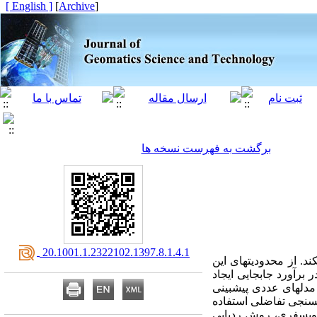
[ English ]
]
Archive
[
برگشت به فهرست نسخه ها
‎ 20.1001.1.2322102.1397.8.1.4.1
. از محدودیت­های این
که می­تواند خطای بیشینه­ای حدود 10 تا 14 سانتی‌متر را در برآورد جابجایی ایجاد
مدل­های عددی پیش­بینی
سنجی تفاضلی استفاده
روپسفری، روش ردیابی