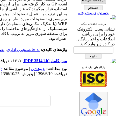
اشعه
GP
به کار گرفته شد. برای ارزیابی
استفاده قرار می­گیرند که فاز ناشی از ج
جستجوی پیشرفته
به این ترتیب با اعمال تصحیحات می­توان ت
تروپسفری، تصحیحات مورد نظر بر روی ان
WRF
(با تفکیک مکانی‌های متفاوت) دا
دریافت اطلاعات پایگاه
سیستماتیک از اندازه­گیر­های تداخل­نما ر
نشانی پست الکترونیک
برای منطقه شهری تبریز به ترتیب با 43، 17، 15 و 47 درصد و برای منطقه نزدیک به دریاچه ارومیه با 17، 14، 15 و 21 درصد بهبود
خود را برای دریافت
همراه بود.
اطلاعات و اخبار پایگاه،
در کادر زیر وارد کنید.
واژه‌های کلیدی:
تداخل‌سنجی راداری
،
تصح
متن کامل
[PDF 3514 kb]
(۱۶۶۱ دریافت)
پایگاه های نمایه کننده
نوع مطالعه:
پژوهشي
|
موضوع مقاله:
ژئ
دریافت: 1396/6/19 | پذیرش: 1396/10/25