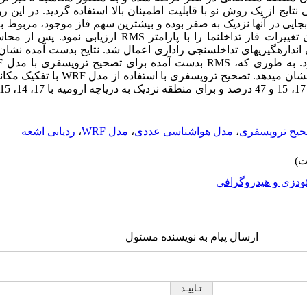
 نتایج از یک روش نو با قابلیت اطمینان بالا استفاده گردید. در این ر
ابجایی در آن­ها نزدیک به صفر بوده و بیشترین سهم فاز موجود، مربوط
غییرات فاز تداخل­نما را با پارامتر
RMS
ارزیابی نمود. پس از محاس
دازه­گیری­های تداخل­سنجی راداری اعمال شد. نتایج بدست آمده نشا
رد. به طوری که،
RMS
بدست آمده برای تصحیح تروپسفری با مدل ­
F
ا نشان می­دهد. تصحیح تروپسفری با استفاده از مدل
WRF
یح تروپسفری
،
مدل هواشناسی عددی
،
مدل WRF
،
ردیابی اشعه
ودزی و هیدروگرافی
ارسال پیام به نویسنده مسئول