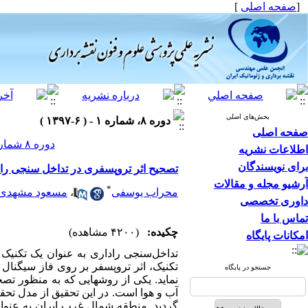
[
صفحه اصلی
]
بخش‌های اصلی
دوره ۸، شماره ۱ - ( ۶-۱۳۹۷ )
صفحه اصلی
دوره ۸ شماره ۱ صفحات ۷۰-۵۳
اطلاعات نشریه
برای نویسندگان
تصحیح اثر تروپسفری در تداخل سنجی راداری
آرشیو مجله و مقالات
*
محراب یوسفی
،
مسعود مشهدی 
داوری تخصصی
تماس با ما
چکیده:
(۴۲۰۰ مشاهده)
امکانات پایگاه
تداخل‌سنجی راداری به عنوان یک تکنیک 
جستجو در پایگاه
نماید. یکی از روش­هایی که به منظور تصح
آب و هوا است. در این تحقیق از مدل تحقیق
گردید. منطقه شمال غرب ایران به عنوا