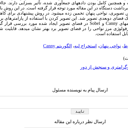
همچنین کامل بودن داده­های جمع­آوری شده، تأثیر بسزایی دارند. جااف
برداشت دستگاه در این مقاله مورد توجه قرار گرفته است. در این روش با 
 تصویری، نواحی پنهان تخمین زده می­شود. در روش پیشنهادی برای کا
فضای دوبعدی تصویر شد. این تصویر کردن با استفاده از پارامترهای بر
Sobel
Canny
م­های
و
در فضای تصویر ایجاد شده مورد بررسی قرار گرف
فولوژی مرز نواحی را در فضای تصویر برد بهتر نشان می­دهد. قابلیت ش
ابل استفاده است.
اط
،
نواحی پنهان
،
استخراج لبه
،
الگوریتم Canny
گرامتری و سنجش از دور
ارسال پیام به نویسنده مسئول
ارسال نظر درباره این مقاله