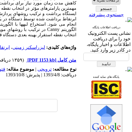
کاهش مدت زمان مورد نیاز برای برداشت و 
مهمترین پارامترهای مؤثر در انتخاب نقطه 
ایستگاه برداشت و ترکیب روش­های پردازش
جستجوی پیشرفته
ابرنقاط برداشت شده توسط دستگاه در یک 
انجام می شود. استخراج لبه­ها با الگوریت
دریافت اطلاعات پایگاه
Canny
الگوریتم
در ترکیب با روش­های مور
نشانی پست الکترونیک
انتخاب نقطه استقرار بهینه بعدی دستگاه ق
خود را برای دریافت
اطلاعات و اخبار پایگاه،
واژه‌های کلیدی:
لیزراسکنر زمینی
،
ابرنق
در کادر زیر وارد کنید.
متن کامل
[PDF 1153 kb]
(۱۳۵۹ دریافت)
نوع مطالعه:
ترویجی
|
موضوع مقاله:
فتو
دریافت: 1393/4/8 | پذیرش: 1393/10/8
پایگاه های نمایه کننده