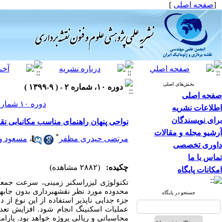
[
صفحه اصلی
]
بخش‌های اصلی
دوره ۱۰، شماره ۲ - ( ۹-۱۳۹۹ )
صفحه اصلی
دوره ۱۰ شماره ۲ صفحات ۲۰۷-۱۹۹
اطلاعات نشریه
برای نویسندگان
نواحی پنهان راهنمای مناسب مکانیابی ن
آرشیو مجله و مقالات
*
مرتضی حیدری مظفر
،
مسعود و
داوری تخصصی
تماس با ما
چکیده:
(۲۸۸۲ مشاهده)
امکانات پایگاه
تکنولوژی لیزراسکنر زمینی، سرعت جمع­آ
محدوده مورد نظر نقشه­برداری بدون جابه­ج
جستجو در پایگاه
جزء جدایی ناپذیر استفاده از این نوع از 
عملیات اسکنینگ انجام شود. افزایش تعد
محاسباتی و ریالی پروژه خواهد بود. پارام