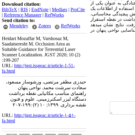
تادگی به عنوان یکی از
Download citation:
استفاده از اطلاعات یک
BibTeX
|
RIS
|
EndNote
|
Medlars
|
ProCite
هش پیچیدگی محاسباتی،
|
Reference Manager
|
RefWorks
داشت در نقطه استقرار
Send citation to:
ت. نتایج نشان می­دهد
Mendeley
Zotero
RefWorks
ناسایی نواحی پنهان در
Heidari Mozaffar M, Varshosaz M,
Saadatseresht M. Occlusion Area as
Suitable Guidance for Terrestrial Laser
Scanner Localization. JGST 2020; 10 (2)
:199-207
URL:
http://jgst.issgeac.ir/article-1-51-
fa.html
حیدری مظفر مرتضی، ورشوساز مسعود،
سعادت سرشت محمد. نواحی پنهان
راهنمای مناسب مکانیابی نقطه برداشت
دستگاه لیزر اسکنرزمینی. علوم و فنون
نقشه برداری. ۱۳۹۹; ۱۰ (۲) :۱۹۹-۲۰۷
URL:
http://jgst.issgeac.ir/article-۱-۵۱-
fa.html