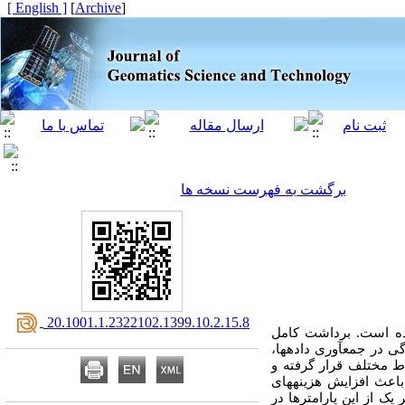
[ English ]
]
Archive
[
برگشت به فهرست نسخه ها
‎ 20.1001.1.2322102.1399.10.2.15.8
وده است. برداشت کامل
 در جمع­آوری داده­ها،
اط مختلف قرار گرفته و
اعث افزایش هزینه­های
ک از این پارامترها در