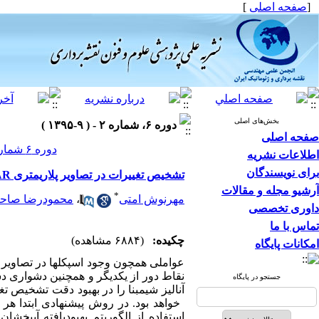
[
صفحه اصلی
]
بخش‌های اصلی
دوره ۶، شماره ۲ - ( ۹-۱۳۹۵ )
صفحه اصلی
دوره ۶ شماره ۲ صفحات ۷۸-۶۳
اطلاعات نشریه
برای نویسندگان
تشخیص تغییرات در تصاویر پلاریمتری SAR براساس الگوریتم بهبود یافته آب پخشان
آرشیو مجله و مقالات
*
مهرنوش امتی
،
محمودرضا صاح
داوری تخصصی
تماس با ما
چکیده:
(۶۸۸۴ مشاهده)
امکانات پایگاه
عواملی هم­چون وجود اسپکل­ها در تصاویر
نقاط دور از یکدیگر و هم­چنین دشواری د
جستجو در پایگاه
آنالیز شی­مبنا را در بهبود دقت تشخیص تغ
خواهد بود. در روش پیشنهادی ابتدا هر 
استفاده از الگوریتم بهبودیافته آب­پخش