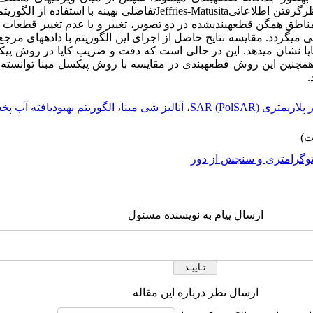
نظرگرفتن اطلاعاتی
Jeffries-Matusita
تفاضلی بهینه با استفاده از الگوریت
ناطق همگن قطعه­بندی­شده در دو تصویر، تغییر و یا عدم تغییر قطعات با
کاپا نشان می­دهد. این در حالی است که دقت و ضریب کاپا در روش پیکسل­
ست آمده است. هم­چنین این روش قطعه­بندی در مقایسه با روش پیکسل مبنا توا
.
ریمتری SAR (PolSAR)
،
آنالیز شی مبنا
،
الگوریتم بهبودیافته آب پ
وگرامتری و سنجش از دور
ارسال پیام به نویسنده مسئول
ارسال نظر درباره این مقاله