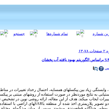
بی
، وابستگی زیاد بین پیکسل­های همسایه، احتمال رخداد تغییرات در منا
ست­یابی به نتایج موردنظر در صورت استفاده از روش­های مبتنی بر پیک
ییرات ایجاب می­کند. هدف از این مقاله، ارائه روشی نوین در تشخیص تغ
دو تصویر پلاریمتری اخذ شده از منطقه با
SAR
های اراضی با استفاده 
ان به­طور جداگانه قطعه­بندی می­شوند. سپس از میان ویژگی­های مختلف