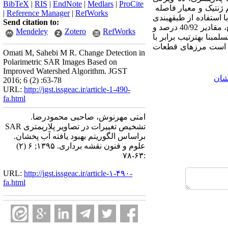
BibTeX
|
RIS
|
EndNote
|
Medlars
|
ProCite
م ژنتیک و معیار فاصله
|
Reference Manager
|
RefWorks
 استفاده از طبقه­بندی
Send citation to:
) بررسی می­گردد. مقایسه نتایج حاصل از اجرای این الگوریتم با داده­های مرجع، مقادیر 40/92 درصد و
Mendeley
Zotero
RefWorks
مبنا به­ترتیب برابر با
نسته­ است مرز­های قطعات
Omati M, Sahebi M R. Change Detection in
Polarimetric SAR Images Based on
Improved Watershed Algorithm. JGST
خشان
2016; 6 (2) :63-78
URL:
http://jgst.issgeac.ir/article-1-490-
fa.html
امتی مهرنوش، صاحبی محمودرضا.
تشخیص تغییرات در تصاویر پلاریمتری SAR
براساس الگوریتم بهبود یافته آب پخشان.
علوم و فنون نقشه برداری. ۱۳۹۵; ۶ (۲)
:۶۳-۷۸
URL:
http://jgst.issgeac.ir/article-۱-۴۹۰-
fa.html