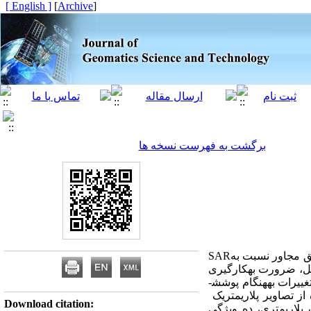
[ English ]
]
Archive
[
برگشت به فهرست نسخه ها
طق مجاور نسبت به
SAR
سل، ضرورت به­کارگیری
ییرات به­هنگام پوشش­
از تصاویر پلاریمتریک
Download citation:
 پلاریمتری، ده ویژگی