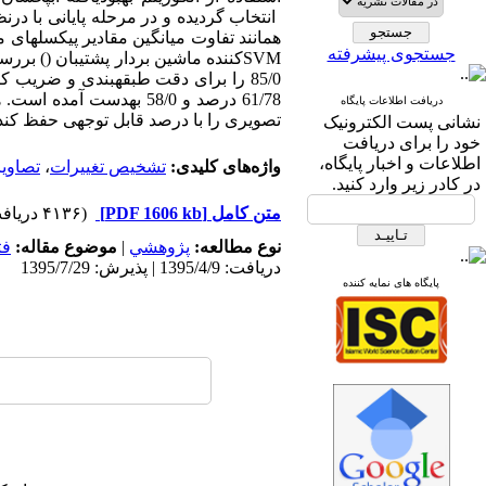
انتخاب گردیده و در مرحله پایانی با در
همانند تفاوت میانگین مقادیر پیکسل­های م
جستجوی پیشرفته
SVM
کننده ماشین بردار پشتیبان (
85/0 را برای دقت ­طبقه­بندی و ضریب 
61/78 درصد و 58/0 به­د
دریافت اطلاعات پایگاه
تصویری را با درصد قابل توجهی حفظ کند
نشانی پست الکترونیک
خود را برای دریافت
اطلاعات و اخبار پایگاه،
واژه‌های کلیدی:
تشخیص تغییرات
،
تصاویر پلا
در کادر زیر وارد کنید.
متن کامل
[PDF 1606 kb]
(۴۱۳۶ دریافت)
نوع مطالعه:
پژوهشي
|
موضوع مقاله:
فت
دریافت: 1395/4/9 | پذیرش: 1395/7/29
پایگاه های نمایه کننده