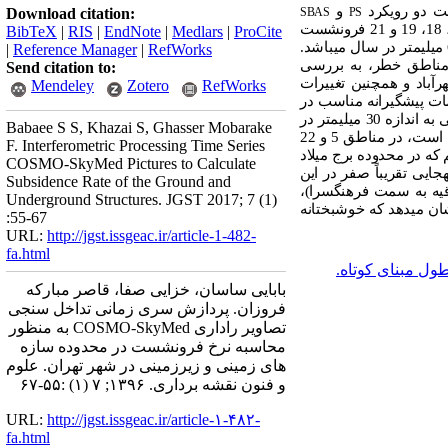
 دو رویکرد
و
Download citation:
SBAS
PS
استفاده شد و نتایج هر دو روش پردازش نشان داد که در قسمت جنوب غربی شهر تهران و در مناطق شهرداری 9، 17، 18، 19 و 21 فرونشست
BibTeX
|
RIS
|
EndNote
|
Medlars
|
ProCite
متر در سال می­باشد.
|
Reference Manager
|
RefWorks
مناطق خطر، به بررسی
Send citation to:
رآباد و همچنین تغییرات
Mendeley
Zotero
RefWorks
ات پیشگیرانه مناسب در
ازه 30 میلی
متر در
Babaee S S, Khazai S, Ghasser Mobarake
متر در سال در جهت خط دید ماهواره است، در مناطق 5 و 22
F. Interferometric Processing Time Series
که در محدوده برج میلاد
COSMO-SkyMed Pictures to Calculate
جایی تقریباً صفر در این
Subsidence Rate of the Ground and
ر متروی تهران وضعیت سه مسیر اصلی؛ خط 1 (کهریزک به سمت تجریش)، خط2 (صادقیه به سمت فرهنگسرا)،
Underground Structures. JGST 2017; 7 (1)
ن می­دهد که خوشبختانه
:55-67
URL:
http://jgst.issgeac.ir/article-1-482-
fa.html
ول مبنای کوتاه.
بابایی ساسان، خزایی صفا، قاصر مبارکه
فروزان. پردازش سری زمانی تداخل سنجی
تصاویر راداری COSMO-SkyMed به منظور
محاسبه نرخ فرونشست در محدوده سازه
های زمینی و زیرزمینی در شهر تهران. علوم
و فنون نقشه برداری. ۱۳۹۶; ۷ (۱) :۵۵-۶۷
URL:
http://jgst.issgeac.ir/article-۱-۴۸۲-
fa.html