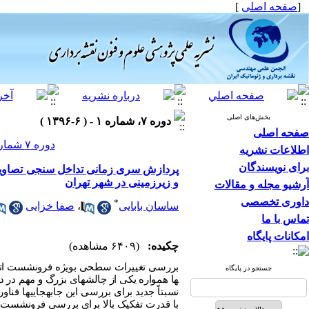
[
صفحه اصلی
]
بخش‌های اصلی
دوره ۷، شماره ۱ - ( ۶-۱۳۹۶ )
صفحه اصلی
دوره ۷ شماره ۱ صفحات ۶۷-۵۵
اطلاعات نشریه
برای نویسندگان
و زیرزمینی در شهر تهران
آرشیو مجله و مقالات
داوری تخصصی
*
ساسان بابایی
،
صفا خزایی
تماس با ما
امکانات پایگاه
چکیده:
(۶۴۰۹ مشاهده)
بررسی تغییرات سطحی بویژه فرونشست اتفا
جستجو در پایگاه
ها همواره یکی از چالش
های بزرگ و مهم در ده
نسبتاً جدید برای بررسی این جابه
جایی
ها فناور
با قدرت تفکیک بالا برای بررسی فرونشست 