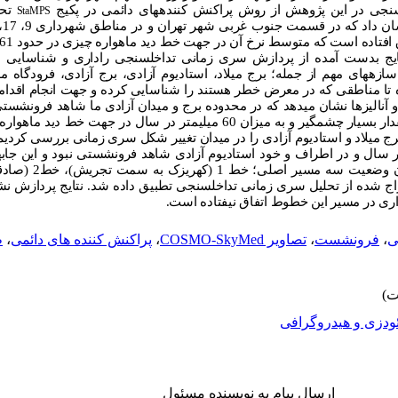
جی در این پژوهش از روش پراکنش کننده
های دائمی در پکیج
تحت
StaMPS
فتاده است که متوسط نرخ آن در جهت خط دید ماهواره چیزی در حدود 61 میلی
تایج بدست آمده از پردازش سری زمانی تداخل
سنجی راداری و شناسایی 
سازه
های مهم از جمله؛ برج میلاد، استادیوم آزادی، برج آزادی، فرودگاه مه
تا مناطقی که در معرض خطر هستند را شناسایی کرده و جهت انجام اقدام
نالیزها نشان می­دهد که در محدوده برج و میدان آزادی ما شاهد فرونشستی به اند
بسیار چشمگیر و به میزان 60 میلی
ج میلاد و استادیوم آزادی را در میدان تغییر شکل سری زمانی بررسی کردیم 
 سال و در اطراف و خود استادیوم آزادی شاهد فرونشستی نبود و این جابه
نواحی محاسبه شده است، د
سنجی تطبیق داده شد. نتایج پردازش نشا
ی در مسیر این خطوط اتفاق نیفتاده است.
ی
،
فرونشست
،
تصاویر COSMO-SkyMed
،
پراکنش کننده های دائمی
،
ط
ودزی و هیدروگرافی
ارسال پیام به نویسنده مسئول