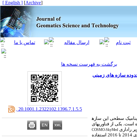
[ English ]
]
Archive
[
برگشت به فهرست نسخه ها
ه نرخ فرونشست در محدوده سازه های زمینی
‎ 20.1001.1.2322102.1396.7.1.5.5
دینامیک سطحی این سازه
است. یکی از فناوری
های
یر راداری
COSMO-SkyMed
های 2014 تا 2016 استفاده