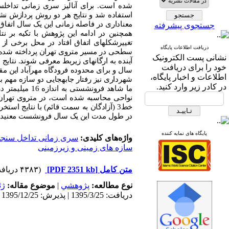
شده است. برای آنالیز سری زمانی تداخل
سن
معناداری در فاصله زمانی این یک سال اتفاق ا
جستجوی پیشرفته
همچنین در ادامه این پژوهش با تکیه بر ن
تغییرشکل­های اتفاق افتاد در محل برخی از 
دریافت اطلاعات پایگاه
سطحی در مسیر متروی تهران پرداخته شده 
نشانی پست الکترونیک
آینده به ارگان
های زیربط معرفی شوند. نتایج و آ
خود را برای دریافت
سال و برای محدوده فرودگاه مهرآباد این مقدار 
اطلاعات و اخبار پایگاه،
شهرداری نیز رفتار جابه
جایی دو سازه مهم بر
در کادر زیر وارد کنید.
ما شاهد فرونشستی به اندازه 16 میلی
متر در
خط3 (آزادگان به سمت قائم) با نتایج استخراج شده از تحلیل سری زمانی تداخل
در طول مدت این یک سال فرونشست معنی­دار
پایگاه های نمایه کننده
واژه‌های کلیدی:
سری زمانی تداخل سنج
سازه های زمینی و زیرزمینی
متن کامل
[PDF 2351 kb]
(۴۳۸۳ دریافت)
نوع مطالعه:
پژوهشي
|
موضوع مقاله:
ژئ
دریافت: 1395/3/25 | پذیرش: 1395/12/25