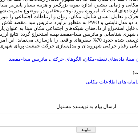
 مکانی و زمانی بیشتر، اندازه نمونه بزرگ‌تر و هزینه بسیار پایین‌تر می­ب
منابع داده­ای است که امروزه مورد توجه محققین در موضوع مدیریت ش
م تحرک و تعامل انسان شامل: مکان، زمان و ارتباطات اجتماعی را مورد
د دو مدل تابشی و
PWO
به منظور برآورد ماتریس مبدا-مقصد تلاش 
 قابل استخراج از داده‌های شبکه‌های اجتماعی مکان مبنا به عنوان پا
هری شناسایی و ماتریس مبدا-مقصد بهینه استخراج گردد. نتایج ارزی
مدل شده نشان می‌دهد که سفرهای پیش‌بینی شده حدود 70% سفرهای واقعی را بازسازی می‌
سایی رفتار حرکتی شهروندان و مدل‌سازی حرکت جمعیت پویای شهری ا
مبنا
،
داده‌های نقطه-مکان
،
الگوهای حرکتی
،
ماتریس مبدا-مقصد
مانه های اطلاعات مکانی
ارسال پیام به نویسنده مسئول