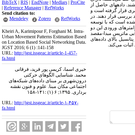
BibTeX
|
RIS
|
EndNote
|
Medlars
|
ProCite
اشند. داده­های حاصل از
|
Reference Manager
|
RefWorks
هری قرار گرفته است و
Send citation to:
 بررسی قرار دهند. در
Mendeley
Zotero
RefWorks
شده است که با توسعه
رامترهای ورودی این دو
Kheiri A, Karimipour F, Forghani M. Intra-
ابی ماتریس مبدا-مقصد
Urban Movement Patterns Estimation Based
نماید. این امر پتانسیل بالای داده‌های
on Location Based Social Networking Data.
ثبات می‌کند.
JGST 2016; 6 (1) :141-158
URL:
http://jgst.issgeac.ir/article-1-457-
fa.html
خیری اسما، کریمی پور فرید، فرقانی
محمد. شناسایی الگوهای حرکتی
درون‌شهری بر مبنای داده‌های شبکه‌های
اجتماعی مکان مبنا. علوم و فنون نقشه
برداری. ۱۳۹۵; ۶ (۱) :۱۴۱-۱۵۸
URL:
http://jgst.issgeac.ir/article-۱-۴۵۷-
fa.html