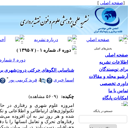
[
صفحه اصلی
]
بخش‌های اصلی
دوره ۶، شماره ۱ - ( ۷-۱۳۹۵ )
صفحه اصلی
دوره ۶ شماره ۱ صفحات ۱۵۸-۱۴۱
اطلاعات نشریه
برای نویسندگان
شناسایی الگوهای حرکتی درون‌شهری بر م
آرشیو مجله و مقالات
*
اسما خیری
،
فرید کریمی پور
داوری تخصصی
تماس با ما
چکیده:
(۵۶۰۹ مشاهده)
امکانات پایگاه
امروزه علوم شهری و رفتاری در حال 
تکنولوژی‌های ارتباطاتی و اطلاعاتی و تک
جستجو در پایگاه
شده و هر روز نیز به آن افزوده می‌شو
رفتارهای تحرک و تعامل انسان­ها را با 
جغرافیایی دست یابند. در این میان، شبک